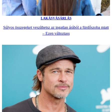
LAKÁSVÁSÁRLÁS
Súlyos összegeket veszíthetsz az ingatlan árából a fürdőszoba miatt
– Ezen változtass