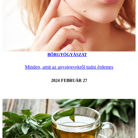
BŐRGYÓGYÁSZAT
Minden, amit az anyajegyekről tudni érdemes
2024 FEBRUÁR 27