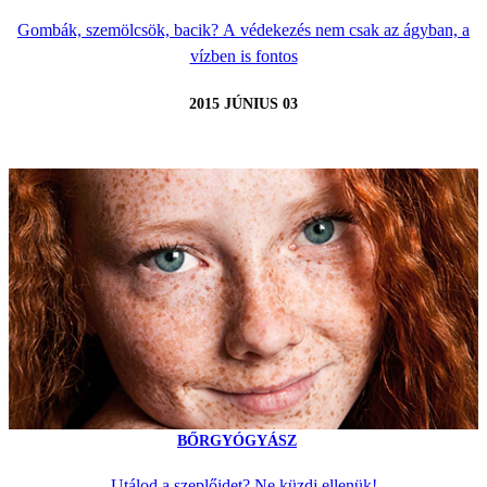
Gombák, szemölcsök, bacik? A védekezés nem csak az ágyban, a
vízben is fontos
2015 JÚNIUS 03
BŐRGYÓGYÁSZ
Utálod a szeplőidet? Ne küzdj ellenük!