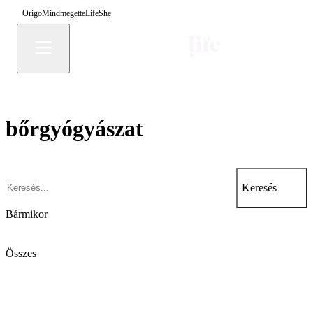
Origo
Mindmegette
Life
She
bőrgyógyászat
Keresés
Bármikor
Összes