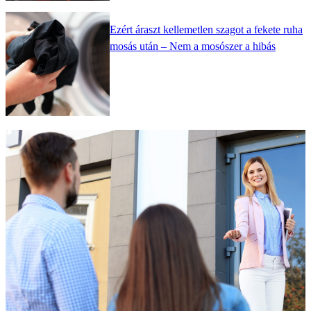
Ezért áraszt kellemetlen szagot a fekete ruha
mosás után – Nem a mosószer a hibás