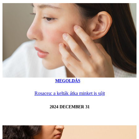
MEGOLDÁS
Rosacea: a kelták átka minket is sújt
2024 DECEMBER 31