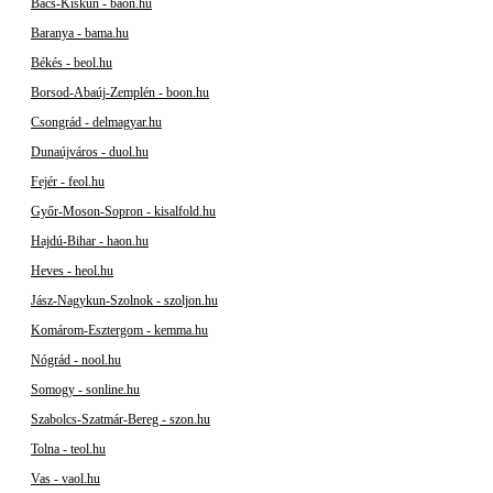
Bács-Kiskun - baon.hu
Baranya - bama.hu
Békés - beol.hu
Borsod-Abaúj-Zemplén - boon.hu
Csongrád - delmagyar.hu
Dunaújváros - duol.hu
Fejér - feol.hu
Győr-Moson-Sopron - kisalfold.hu
Hajdú-Bihar - haon.hu
Heves - heol.hu
Jász-Nagykun-Szolnok - szoljon.hu
Komárom-Esztergom - kemma.hu
Nógrád - nool.hu
Somogy - sonline.hu
Szabolcs-Szatmár-Bereg - szon.hu
Tolna - teol.hu
Vas - vaol.hu