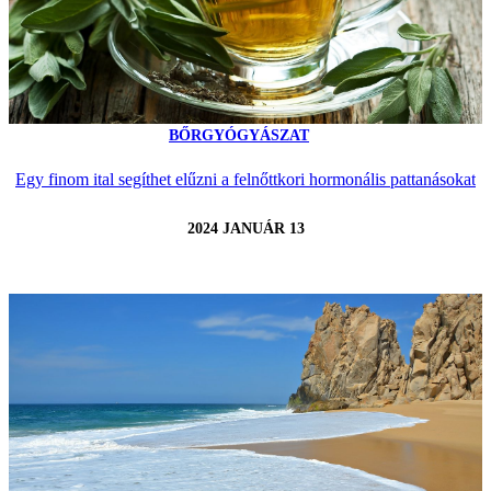
BŐRGYÓGYÁSZAT
Egy finom ital segíthet elűzni a felnőttkori hormonális pattanásokat
2024 JANUÁR 13