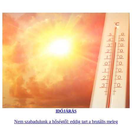
IDŐJÁRÁS
Nem szabadulunk a hőségtől: eddig tart a brutális meleg