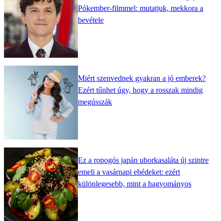
Pókember-filmmel: mutatjuk, mekkora a
bevétele
Miért szenvednek gyakran a jó emberek?
Ezért tűnhet úgy, hogy a rosszak mindig
megússzák
Ez a ropogós japán uborkasaláta új szintre
emeli a vasárnapi ebédeket: ezért
különlegesebb, mint a hagyományos