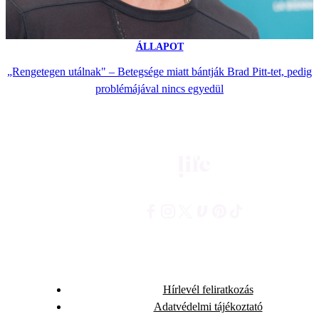
ÁLLAPOT
„Rengetegen utálnak" – Betegsége miatt bántják Brad Pitt-tet, pedig
problémájával nincs egyedül
Hírlevél feliratkozás
Adatvédelmi tájékoztató