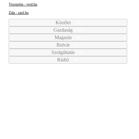
Veszprém - veol.hu
Zala - zaol.hu
Közélet
Gazdaság
Magazin
Bulvár
Szolgáltatás
Rádió