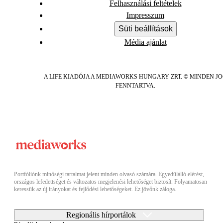
Felhasználási feltételek
Impresszum
Süti beállítások
Média ajánlat
A LIFE KIADÓJA A MEDIAWORKS HUNGARY ZRT. © MINDEN J
FENNTARTVA.
Portfóliónk minőségi tartalmat jelent minden olvasó számára. Egyedülálló elérést,
országos lefedettséget és változatos megjelenési lehetőséget biztosít. Folyamatosan
keressük az új irányokat és fejlődési lehetőségeket. Ez jövőnk záloga.
Regionális hírportálok