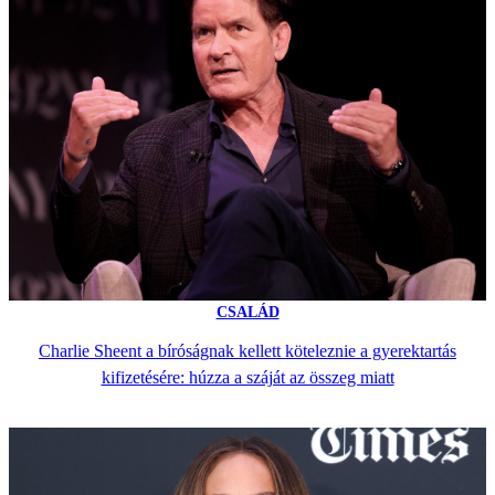
CSALÁD
Charlie Sheent a bíróságnak kellett köteleznie a gyerektartás
kifizetésére: húzza a száját az összeg miatt