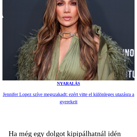
NYARALÁS
Jennifer Lopez szíve megszakadt: ezért vitte el különleges utazásra a
gyerekeit
Ha még egy dolgot kipipálhatnál idén