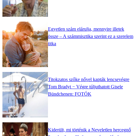
Egyetlen szám elárulja, mennyire illetek
össze – A számmisztika szerint ez a szerelem
titka
Titokzatos szőke nővel kapták lencsevégre
Tom Bradyt − Végre túljuthatott Gisele
Bündchenen: FOTÓK
Kiderült, mi történik a Neveletlen hercegnő