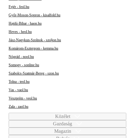
Fejér - feol.hu
Győr-Moson-Sopron - kisalfold.hu
Hajdú-Bihar - haon.hu
Heves - heol.hu
Jász-Nagykun-Szolnok - szoljon.hu
Komárom-Esztergom - kemma.hu
Nógrád - nool.hu
Somogy - sonline.hu
Szabolcs-Szatmár-Bereg - szon.hu
Tolna - teol.hu
Vas - vaol.hu
Veszprém - veol.hu
Zala - zaol.hu
Közélet
Gazdaság
Magazin