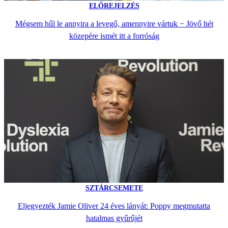
ELŐREJELZÉS
Mégsem hűl le annyira a levegő, amennyire vártuk − Jövő hét
közepére ismét itt a forróság
SZTÁRCSEMETE
Eljegyezték Jamie Oliver 24 éves lányát: Poppy megmutatta
hatalmas gyűrűjét