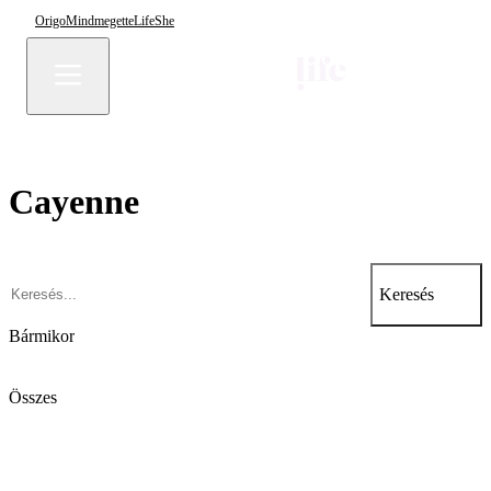
Origo
Mindmegette
Life
She
Cayenne
Keresés
Bármikor
Összes