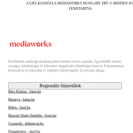
A LIFE KIADÓJA A MEDIAWORKS HUNGARY ZRT. © MINDEN J
FENNTARTVA.
Portfóliónk minőségi tartalmat jelent minden olvasó számára. Egyedülálló elérést,
országos lefedettséget és változatos megjelenési lehetőséget biztosít. Folyamatosan
keressük az új irányokat és fejlődési lehetőségeket. Ez jövőnk záloga.
Regionális hírportálok
Bács-Kiskun - baon.hu
Baranya - bama.hu
Békés - beol.hu
Borsod-Abaúj-Zemplén - boon.hu
Csongrád - delmagyar.hu
Dunaújváros - duol.hu