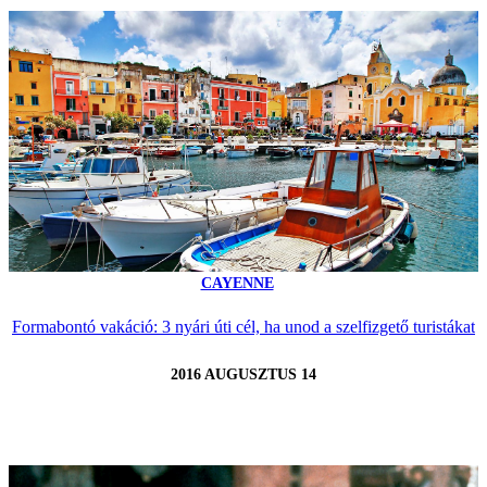
CAYENNE
Formabontó vakáció: 3 nyári úti cél, ha unod a szelfizgető turistákat
2016 AUGUSZTUS 14