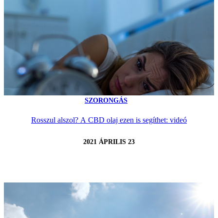
SZORONGÁS
Rosszul alszol? A CBD olaj ezen is segíthet: videó
2021 ÁPRILIS 23