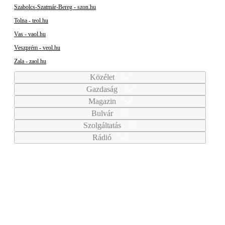
Szabolcs-Szatmár-Bereg - szon.hu
Tolna - teol.hu
Vas - vaol.hu
Veszprém - veol.hu
Zala - zaol.hu
Közélet
Gazdaság
Magazin
Bulvár
Szolgáltatás
Rádió