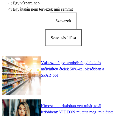
Egy vízparti nap
Egyáltalán nem tervezek már semmit
Szavazok
Szavazás állása
Válassz a fagyasztóból: fagylaltok és
mélyhűtött ételek 50%-kal olcsóbban a
SPAR-ból
Kimosta a turkálóban vett ruhát, totál
ledöbbent: VIDEÓN mutatta meg, mit látott