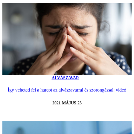
ALVÁSZAVAR
Így veheted fel a harcot az alvászavarral és szorongással: videó
2021 MÁJUS 23