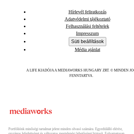
Hírlevél feliratkozás
Adatvédelmi tájékoztató
Felhasználási feltételek
Impresszum
Süti beállítások
Média ajánlat
A LIFE KIADÓJA A MEDIAWORKS HUNGARY ZRT. © MINDEN J
FENNTARTVA.
Portfóliónk minőségi tartalmat jelent minden olvasó számára. Egyedülálló elérést,
országos lefedettséget és változatos megjelenési lehetőséget biztosít. Folyamatosan