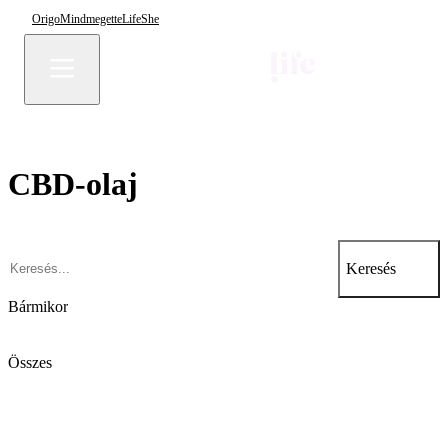
Origo
Mindmegette
Life
She
CBD-olaj
Keresés
Bármikor
Összes