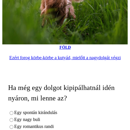
FÖLD
Ezért forog körbe-körbe a kutyád, mielőtt a nagydolgát végzi
Ha még egy dolgot kipipálhatnál idén
nyáron, mi lenne az?
Egy spontán kirándulás
Egy nagy buli
Egy romantikus randi