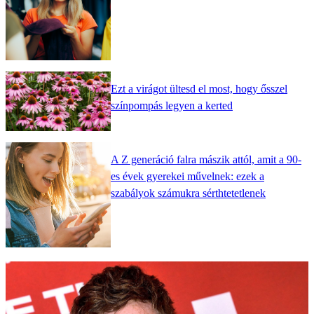
Ezt a virágot ültesd el most, hogy ősszel
színpompás legyen a kerted
A Z generáció falra mászik attól, amit a 90-
es évek gyerekei művelnek: ezek a
szabályok számukra sérthtetetlenek