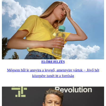
ELŐREJELZÉS
Mégsem hűl le annyira a levegő, amennyire vártuk − Jövő hét
közepére ismét itt a forróság