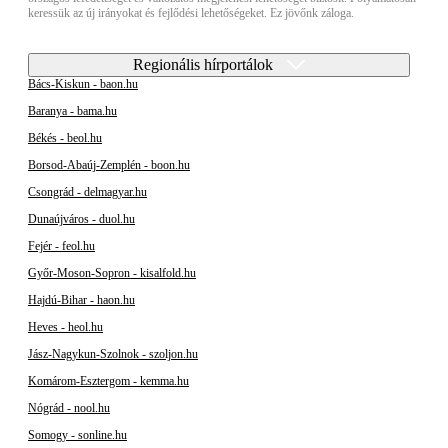
keressük az új irányokat és fejlődési lehetőségeket. Ez jövőnk záloga.
Regionális hírportálok
Bács-Kiskun - baon.hu
Baranya - bama.hu
Békés - beol.hu
Borsod-Abaúj-Zemplén - boon.hu
Csongrád - delmagyar.hu
Dunaújváros - duol.hu
Fejér - feol.hu
Győr-Moson-Sopron - kisalfold.hu
Hajdú-Bihar - haon.hu
Heves - heol.hu
Jász-Nagykun-Szolnok - szoljon.hu
Komárom-Esztergom - kemma.hu
Nógrád - nool.hu
Somogy - sonline.hu