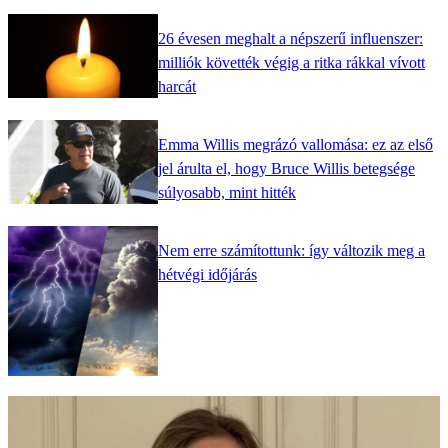
26 évesen meghalt a népszerű influenszer:
milliók követték végig a ritka rákkal vívott
harcát
Emma Willis megrázó vallomása: ez az első
jel árulta el, hogy Bruce Willis betegsége
súlyosabb, mint hitték
Nem erre számítottunk: így változik meg a
hétvégi időjárás