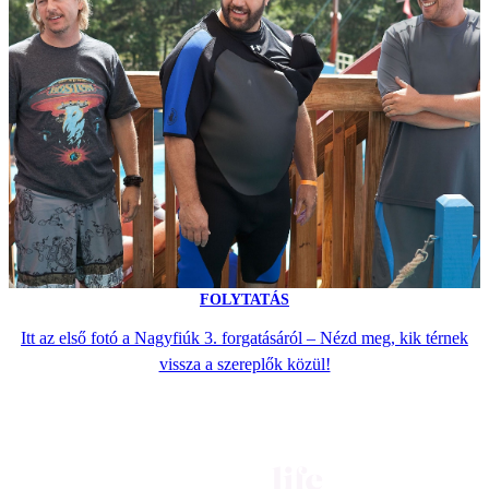
FOLYTATÁS
Itt az első fotó a Nagyfiúk 3. forgatásáról – Nézd meg, kik térnek
vissza a szereplők közül!