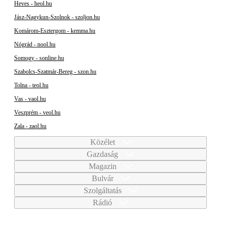
Heves - heol.hu
Jász-Nagykun-Szolnok - szoljon.hu
Komárom-Esztergom - kemma.hu
Nógrád - nool.hu
Somogy - sonline.hu
Szabolcs-Szatmár-Bereg - szon.hu
Tolna - teol.hu
Vas - vaol.hu
Veszprém - veol.hu
Zala - zaol.hu
Közélet
Gazdaság
Magazin
Bulvár
Szolgáltatás
Rádió