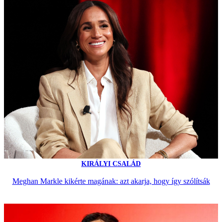
KIRÁLYI CSALÁD
Meghan Markle kikérte magának: azt akarja, hogy így szólítsák