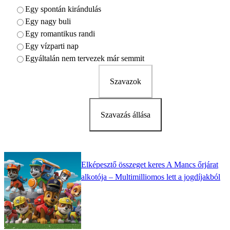
Egy spontán kirándulás
Egy nagy buli
Egy romantikus randi
Egy vízparti nap
Egyáltalán nem tervezek már semmit
Szavazok
Szavazás állása
Elképesztő összeget keres A Mancs őrjárat
alkotója – Multimilliomos lett a jogdíjakból