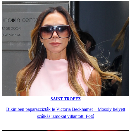
SAINT TROPEZ
Bikiniben paparazzizták le Victoria Beckhamet − Mosoly helyett
szálkás izmokat villantott: Fotó