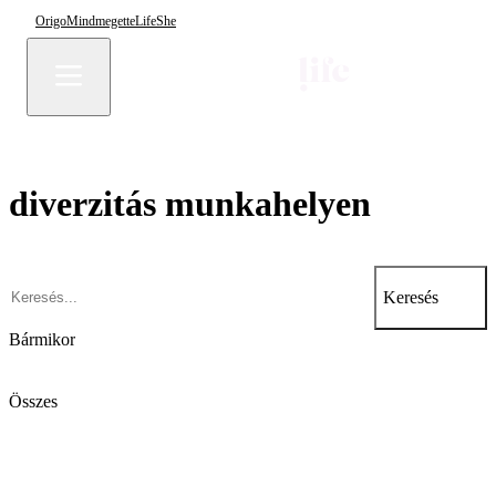
Origo
Mindmegette
Life
She
diverzitás munkahelyen
Keresés
Bármikor
Összes