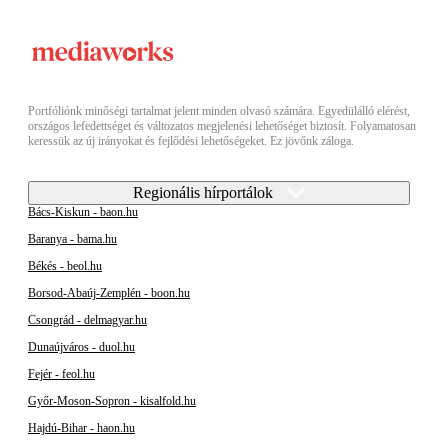
Portfóliónk minőségi tartalmat jelent minden olvasó számára. Egyedülálló elérést,
országos lefedettséget és változatos megjelenési lehetőséget biztosít. Folyamatosan
keressük az új irányokat és fejlődési lehetőségeket. Ez jövőnk záloga.
Regionális hírportálok
Bács-Kiskun - baon.hu
Baranya - bama.hu
Békés - beol.hu
Borsod-Abaúj-Zemplén - boon.hu
Csongrád - delmagyar.hu
Dunaújváros - duol.hu
Fejér - feol.hu
Győr-Moson-Sopron - kisalfold.hu
Hajdú-Bihar - haon.hu