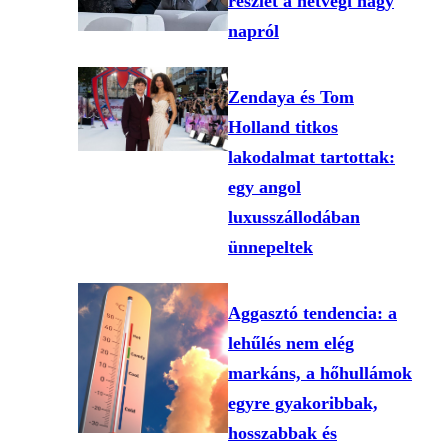
részlet a hétvégi nagy
napról
Zendaya és Tom
Holland titkos
lakodalmat tartottak:
egy angol
luxusszállodában
ünnepeltek
Aggasztó tendencia: a
lehűlés nem elég
markáns, a hőhullámok
egyre gyakoribbak,
hosszabbak és