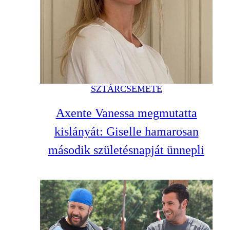
SZTÁRCSEMETE
Axente Vanessa megmutatta
kislányát: Giselle hamarosan
második születésnapját ünnepli