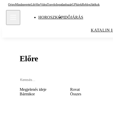
Origo
Mindmegette
Life
She
Videa
Travelo
Ingatlanbazár
GPhírek
Reblog
Játékok
HOROSZKÓP
IDŐJÁRÁS
KATALIN 
Előre
Megjelenés ideje
Rovat
Bármikor
Összes