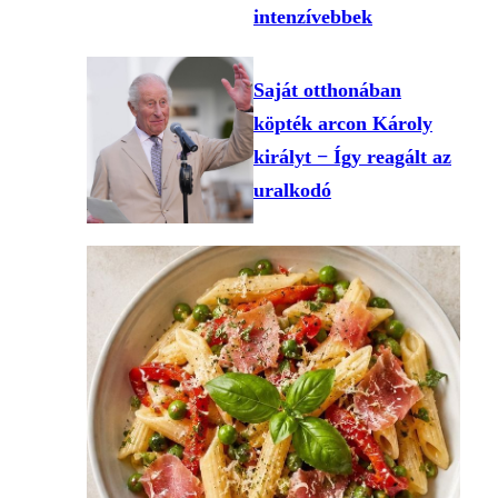
intenzívebbek
Saját otthonában
köpték arcon Károly
királyt − Így reagált az
uralkodó