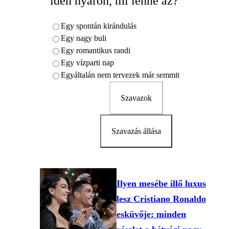
idén nyáron, mi lenne az?
Egy spontán kirándulás
Egy nagy buli
Egy romantikus randi
Egy vízparti nap
Egyáltalán nem tervezek már semmit
Szavazok
Szavazás állása
Ilyen mesébe illő luxus
lesz Cristiano Ronaldo
esküvője: minden