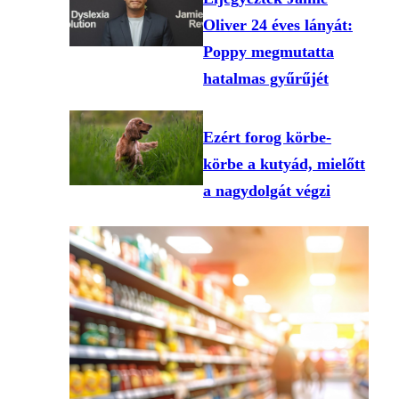
Oliver 24 éves lányát:
Poppy megmutatta
hatalmas gyűrűjét
Ezért forog körbe-
körbe a kutyád, mielőtt
a nagydolgát végzi