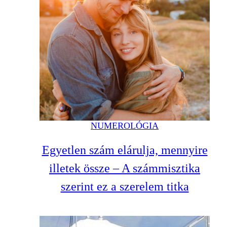
NUMEROLÓGIA
Egyetlen szám elárulja, mennyire
illetek össze – A számmisztika
szerint ez a szerelem titka