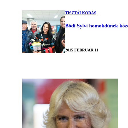
TISZTÁLKODÁS
Bódi Sylvi homokdűnék közö
2015 FEBRUÁR 11