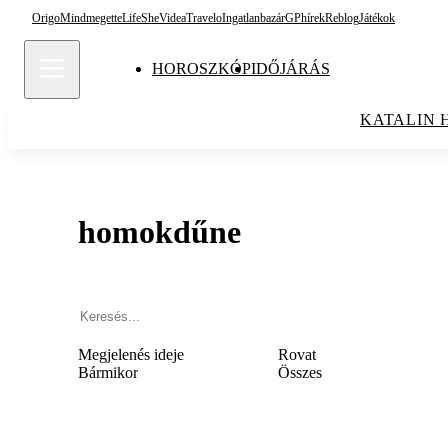
Origo
Mindmegette
Life
She
Videa
Travelo
Ingatlanbazár
GPhírek
Reblog
Játékok
HOROSZKÓP
IDŐJÁRÁS
KATALIN 
homokdűne
Megjelenés ideje
Rovat
Bármikor
Összes