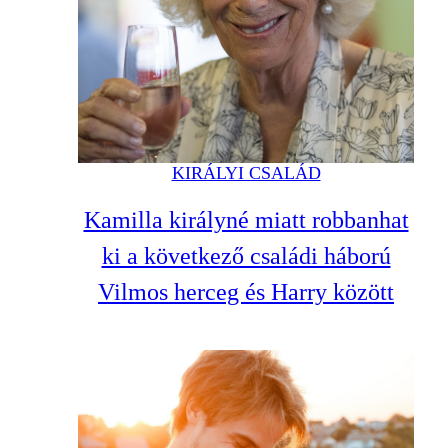
KIRÁLYI CSALÁD
Kamilla királyné miatt robbanhat
ki a következő családi háború
Vilmos herceg és Harry között