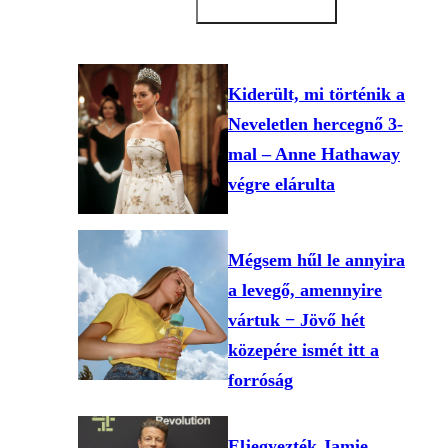
Kiderült, mi történik a
Neveletlen hercegnő 3-
mal – Anne Hathaway
végre elárulta
Mégsem hűl le annyira
a levegő, amennyire
vártuk − Jövő hét
közepére ismét itt a
forróság
Eljegyezték Jamie