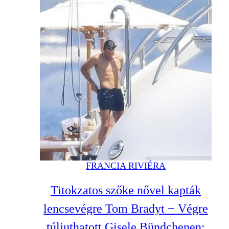
FRANCIA RIVIÉRA
Titokzatos szőke nővel kapták
lencsevégre Tom Bradyt − Végre
túljuthatott Gisele Bündchenen: