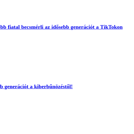
bb fiatal becsmérli az idősebb generációt a TikTokon
b generációt a kiberbűnözéstől!