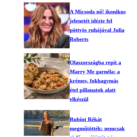
A Micsoda nő! ikonikus
jelenetét idézte fel
pöttyös ruhájával Julia
Roberts
Olaszországba repít a
Marry Me garnéla: a
krémes, fokhagymás
étel pillanatok alatt
elkészül
Rubint Rékát
megműtötték: nemcsak