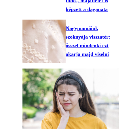
tüdő-, májáttétet is
képzett a daganata
Nagymamáink
szoknyája visszatér:
ősszel mindenki ezt
akarja majd viselni