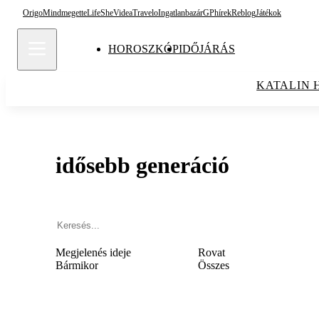
Origo
Mindmegette
Life
She
Videa
Travelo
Ingatlanbazár
GPhírek
Reblog
Játékok
HOROSZKÓP
IDŐJÁRÁS
KATALIN 
idősebb generáció
Megjelenés ideje
Rovat
Bármikor
Összes