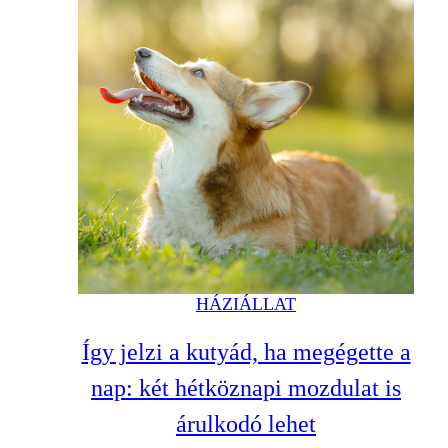
HÁZIÁLLAT
Így jelzi a kutyád, ha megégette a
nap: két hétköznapi mozdulat is
árulkodó lehet