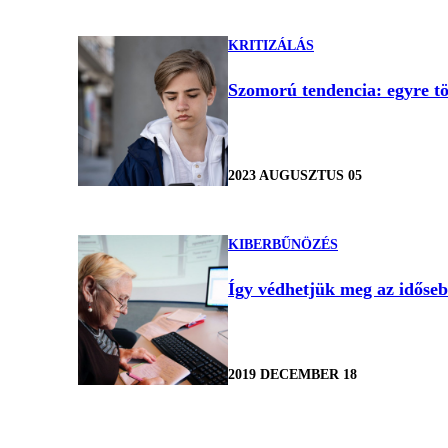
KRITIZÁLÁS
Szomorú tendencia: egyre tö
2023 AUGUSZTUS 05
KIBERBŰNÖZÉS
Így védhetjük meg az időseb
2019 DECEMBER 18