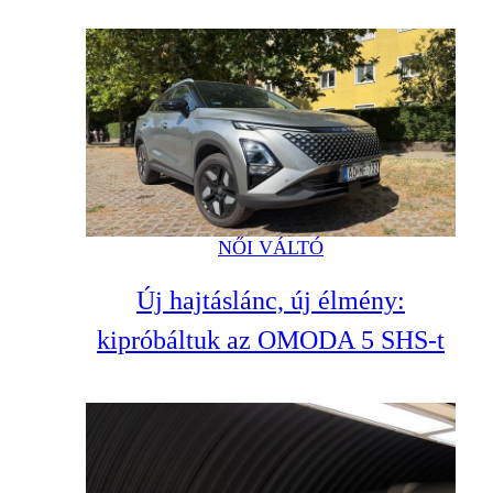
NŐI VÁLTÓ
Új hajtáslánc, új élmény:
kipróbáltuk az OMODA 5 SHS-t