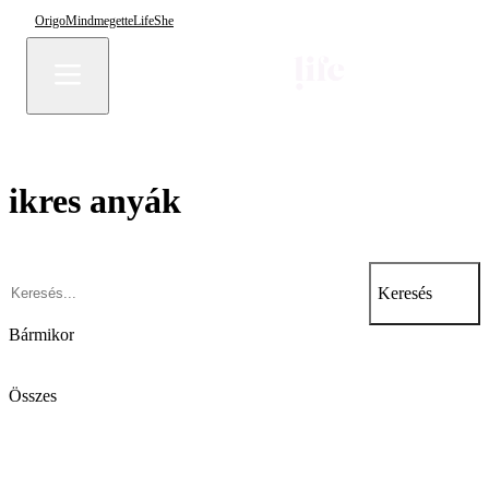
Origo
Mindmegette
Life
She
ikres anyák
Keresés
Bármikor
Összes