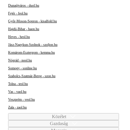
Dunaújváros - duol.hu
Fejér - feol.hu
Győr-Moson-Sopron - kisalfold.hu
Hajdú-Bihar - haon.hu
Heves - heol.hu
Jász-Nagykun-Szolnok - szoljon.hu
Komárom-Esztergom - kemma.hu
Nógrád - nool.hu
Somogy - sonline.hu
Szabolcs-Szatmár-Bereg - szon.hu
Tolna - teol.hu
Vas - vaol.hu
Veszprém - veol.hu
Zala - zaol.hu
Közélet
Gazdaság