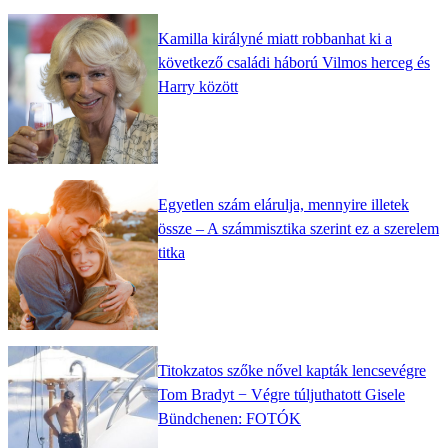
Kamilla királyné miatt robbanhat ki a
következő családi háború Vilmos herceg és
Harry között
Egyetlen szám elárulja, mennyire illetek
össze – A számmisztika szerint ez a szerelem
titka
Titokzatos szőke nővel kapták lencsevégre
Tom Bradyt − Végre túljuthatott Gisele
Bündchenen: FOTÓK