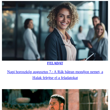
FELADAT
Napi horoszkóp augusztus 7.: A Rák bátran mondjon nemet, a
Halak felejtse el a feladatokat