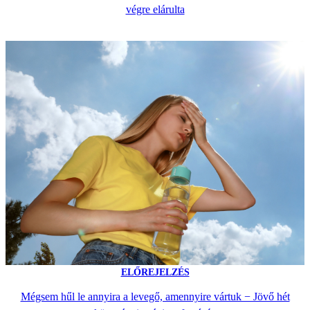
végre elárulta
ELŐREJELZÉS
Mégsem hűl le annyira a levegő, amennyire vártuk − Jövő hét