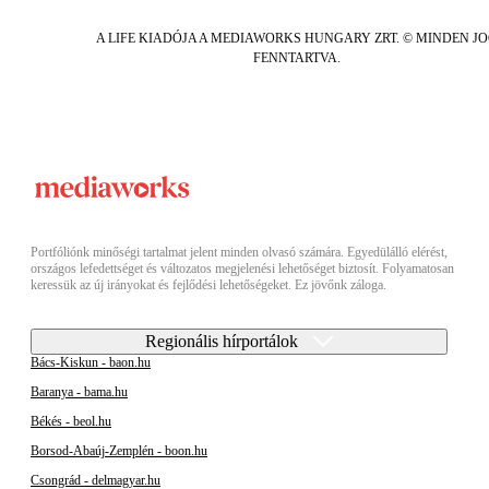
A LIFE KIADÓJA A MEDIAWORKS HUNGARY ZRT. © MINDEN J
FENNTARTVA.
Portfóliónk minőségi tartalmat jelent minden olvasó számára. Egyedülálló elérést,
országos lefedettséget és változatos megjelenési lehetőséget biztosít. Folyamatosan
keressük az új irányokat és fejlődési lehetőségeket. Ez jövőnk záloga.
Regionális hírportálok
Bács-Kiskun - baon.hu
Baranya - bama.hu
Békés - beol.hu
Borsod-Abaúj-Zemplén - boon.hu
Csongrád - delmagyar.hu