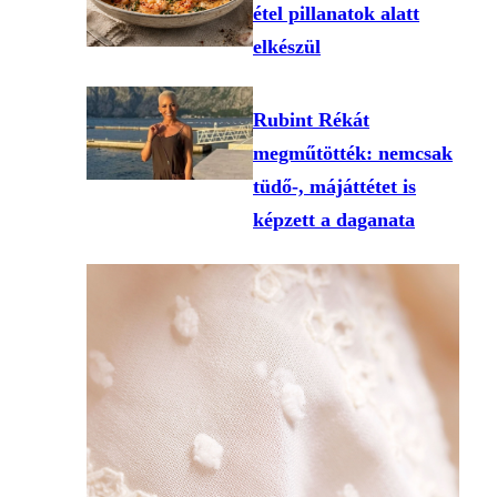
étel pillanatok alatt
elkészül
Rubint Rékát
megműtötték: nemcsak
tüdő-, májáttétet is
képzett a daganata