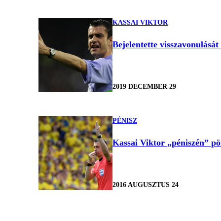
KASSAI VIKTOR
Bejelentette visszavonulását
2019 DECEMBER 29
PÉNISZ
Kassai Viktor „péniszén” pö
2016 AUGUSZTUS 24