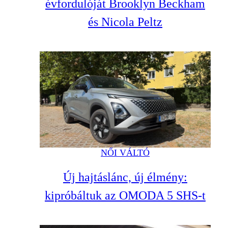
évfordulóját Brooklyn Beckham
és Nicola Peltz
NŐI VÁLTÓ
Új hajtáslánc, új élmény:
kipróbáltuk az OMODA 5 SHS-t