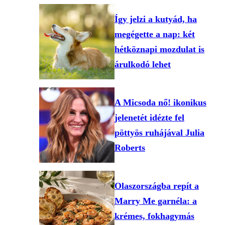
Így jelzi a kutyád, ha
megégette a nap: két
hétköznapi mozdulat is
árulkodó lehet
A Micsoda nő! ikonikus
jelenetét idézte fel
pöttyös ruhájával Julia
Roberts
Olaszországba repít a
Marry Me garnéla: a
krémes, fokhagymás