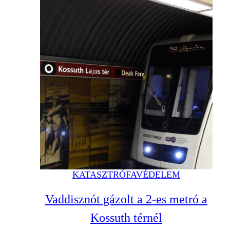
KATASZTRÓFAVÉDELEM
Vaddisznót gázolt a 2-es metró a
Kossuth térnél