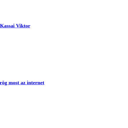
 Kassai Viktor
rög most az internet