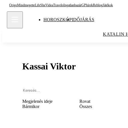
Origo
Mindmegette
Life
She
Videa
Travelo
Ingatlanbazár
GPhírek
Reblog
Játékok
HOROSZKÓP
IDŐJÁRÁS
KATALIN 
Kassai Viktor
Megjelenés ideje
Rovat
Bármikor
Összes