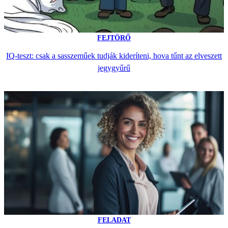
FEJTÖRŐ
IQ-teszt: csak a sasszeműek tudják kideríteni, hova tűnt az elveszett
jegygyűrű
FELADAT