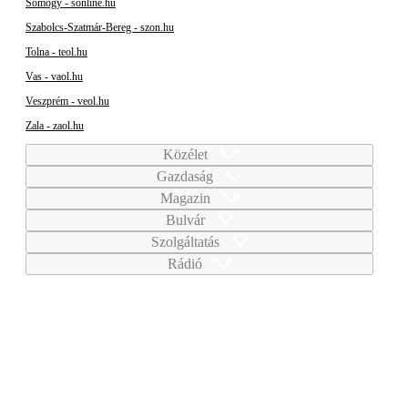
Somogy - sonline.hu
Szabolcs-Szatmár-Bereg - szon.hu
Tolna - teol.hu
Vas - vaol.hu
Veszprém - veol.hu
Zala - zaol.hu
Közélet
Gazdaság
Magazin
Bulvár
Szolgáltatás
Rádió