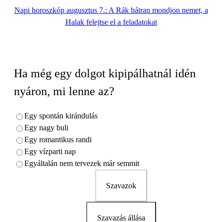
Napi horoszkóp augusztus 7.: A Rák bátran mondjon nemet, a
Halak felejtse el a feladatokat
Ha még egy dolgot kipipálhatnál idén
nyáron, mi lenne az?
Egy spontán kirándulás
Egy nagy buli
Egy romantikus randi
Egy vízparti nap
Egyáltalán nem tervezek már semmit
Szavazok
Szavazás állása