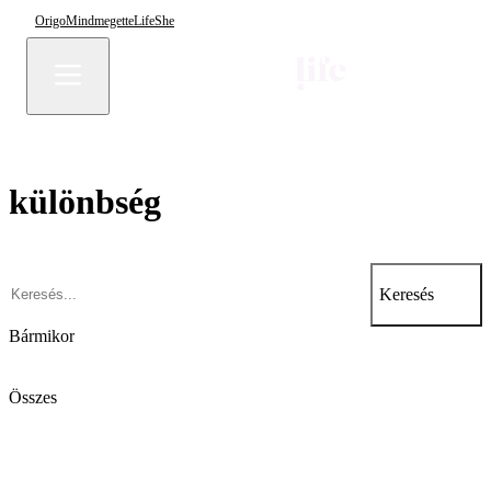
Origo
Mindmegette
Life
She
különbség
Keresés
Bármikor
Összes