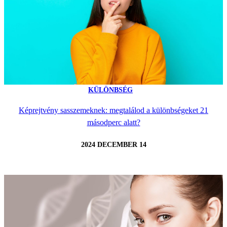
KÜLÖNBSÉG
Képrejtvény sasszemeknek: megtalálod a különbségeket 21
másodperc alatt?
2024 DECEMBER 14