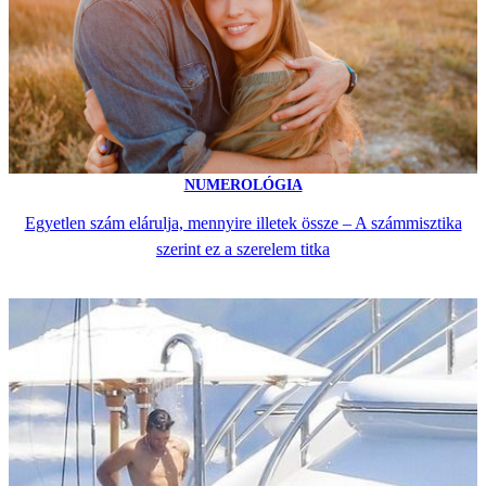
NUMEROLÓGIA
Egyetlen szám elárulja, mennyire illetek össze – A számmisztika
szerint ez a szerelem titka