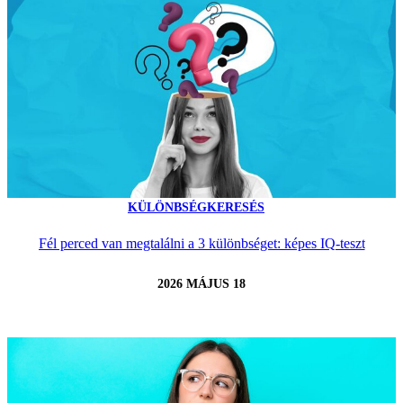
KÜLÖNBSÉGKERESÉS
Fél perced van megtalálni a 3 különbséget: képes IQ-teszt
2026 MÁJUS 18