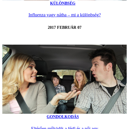
KÜLÖNBSÉG
Influenza vagy nátha – mi a különbség?
2017 FEBRUÁR 07
GONDOLKODÁS
Eltérően működik a férfi és a női agy