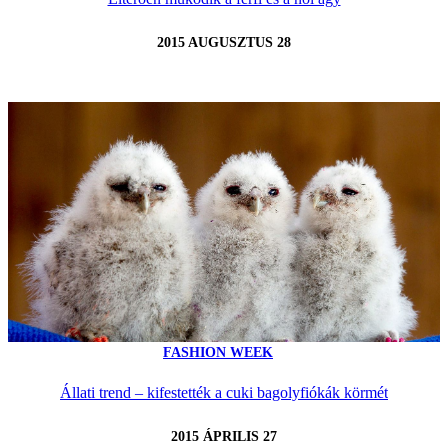
2015 AUGUSZTUS 28
FASHION WEEK
Állati trend – kifestették a cuki bagolyfiókák körmét
2015 ÁPRILIS 27