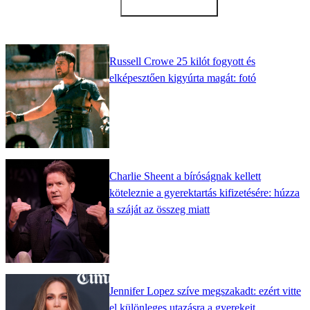
Russell Crowe 25 kilót fogyott és
elképesztően kigyúrta magát: fotó
Charlie Sheent a bíróságnak kellett
köteleznie a gyerektartás kifizetésére: húzza
a száját az összeg miatt
Jennifer Lopez szíve megszakadt: ezért vitte
el különleges utazásra a gyerekeit