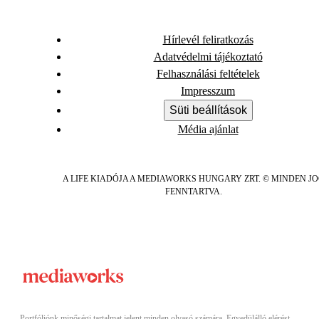
Hírlevél feliratkozás
Adatvédelmi tájékoztató
Felhasználási feltételek
Impresszum
Süti beállítások
Média ajánlat
A LIFE KIADÓJA A MEDIAWORKS HUNGARY ZRT. © MINDEN J
FENNTARTVA.
Portfóliónk minőségi tartalmat jelent minden olvasó számára. Egyedülálló elérést,