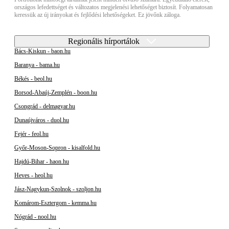
országos lefedettséget és változatos megjelenési lehetőséget biztosít. Folyamatosan
keressük az új irányokat és fejlődési lehetőségeket. Ez jövőnk záloga.
Regionális hírportálok
Bács-Kiskun - baon.hu
Baranya - bama.hu
Békés - beol.hu
Borsod-Abaúj-Zemplén - boon.hu
Csongrád - delmagyar.hu
Dunaújváros - duol.hu
Fejér - feol.hu
Győr-Moson-Sopron - kisalfold.hu
Hajdú-Bihar - haon.hu
Heves - heol.hu
Jász-Nagykun-Szolnok - szoljon.hu
Komárom-Esztergom - kemma.hu
Nógrád - nool.hu