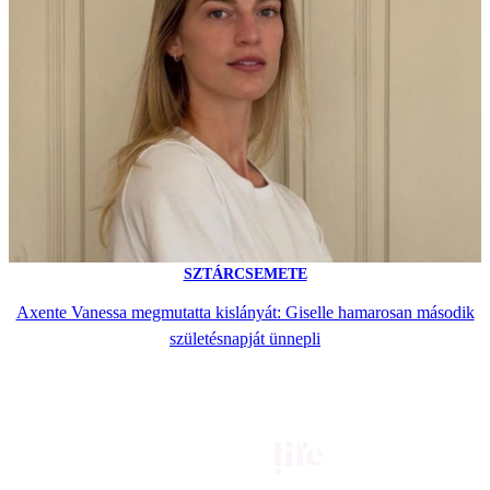
SZTÁRCSEMETE
Axente Vanessa megmutatta kislányát: Giselle hamarosan második
születésnapját ünnepli