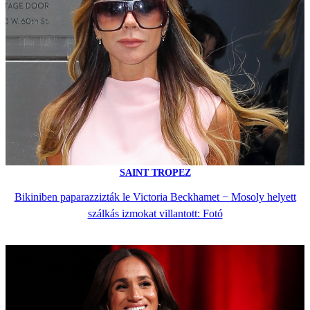
SAINT TROPEZ
Bikiniben paparazzizták le Victoria Beckhamet − Mosoly helyett
szálkás izmokat villantott: Fotó