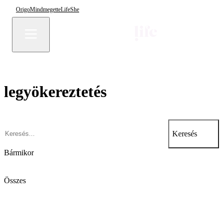
Origo
Mindmegette
Life
She
legyökereztetés
Keresés
Bármikor
Összes