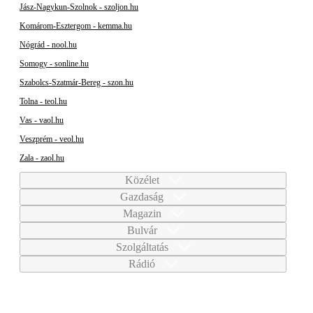
Jász-Nagykun-Szolnok - szoljon.hu
Komárom-Esztergom - kemma.hu
Nógrád - nool.hu
Somogy - sonline.hu
Szabolcs-Szatmár-Bereg - szon.hu
Tolna - teol.hu
Vas - vaol.hu
Veszprém - veol.hu
Zala - zaol.hu
Közélet
Gazdaság
Magazin
Bulvár
Szolgáltatás
Rádió