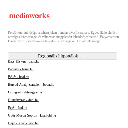
Portfóliónk minőségi tartalmat jelent minden olvasó számára. Egyedülálló elérést,
országos lefedettséget és változatos megjelenési lehetőséget biztosít. Folyamatosan
keressük az új irányokat és fejlődési lehetőségeket. Ez jövőnk záloga.
Regionális hírportálok
Bács-Kiskun - baon.hu
Baranya - bama.hu
Békés - beol.hu
Borsod-Abaúj-Zemplén - boon.hu
Csongrád - delmagyar.hu
Dunaújváros - duol.hu
Fejér - feol.hu
Győr-Moson-Sopron - kisalfold.hu
Hajdú-Bihar - haon.hu