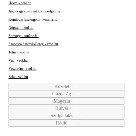
Heves - heol.hu
Jász-Nagykun-Szolnok - szoljon.hu
Komárom-Esztergom - kemma.hu
Nógrád - nool.hu
Somogy - sonline.hu
Szabolcs-Szatmár-Bereg - szon.hu
Tolna - teol.hu
Vas - vaol.hu
Veszprém - veol.hu
Zala - zaol.hu
Közélet
Gazdaság
Magazin
Bulvár
Szolgáltatás
Rádió