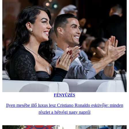
FÉNYŰZÉS
Ilyen mesébe illő luxus lesz Cristiano Ronaldo esküvője: minden
részlet a hétvégi nagy napról