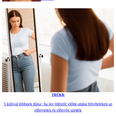
TRÜKK
5 kilóval többnek tűnsz, ha így öltözöl: előtte-utána felvételeken az
előnytelen és előnyös szettek