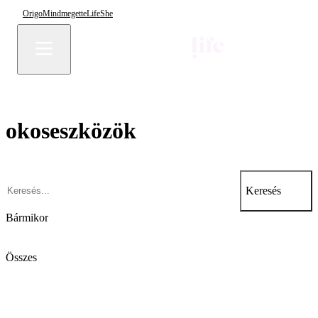
Origo
Mindmegette
Life
She
okoseszközök
Keresés
Bármikor
Összes