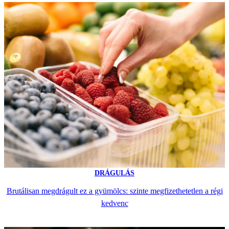
DRÁGULÁS
Brutálisan megdrágult ez a gyümölcs: szinte megfizethetetlen a régi
kedvenc