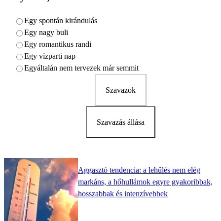
Egy spontán kirándulás
Egy nagy buli
Egy romantikus randi
Egy vízparti nap
Egyáltalán nem tervezek már semmit
Szavazok
Szavazás állása
Aggasztó tendencia: a lehűlés nem elég
markáns, a hőhullámok egyre gyakoribbak,
hosszabbak és intenzívebbek