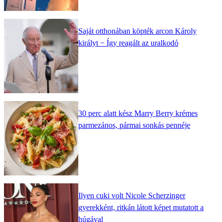
Saját otthonában köpték arcon Károly
királyt − Így reagált az uralkodó
30 perc alatt kész Marry Berry krémes
parmezános, pármai sonkás pennéje
Ilyen cuki volt Nicole Scherzinger
gyerekként, ritkán látott képet mutatott a
húgával