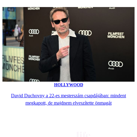
HOLLYWOOD
David Duchovny a 22-es mesterszám csapdájában: mindent
megkapott, de majdnem elveszítette önmagát