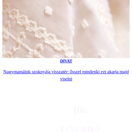
DIVAT
Nagymamáink szoknyája visszatér: ősszel mindenki ezt akarja majd
viselni