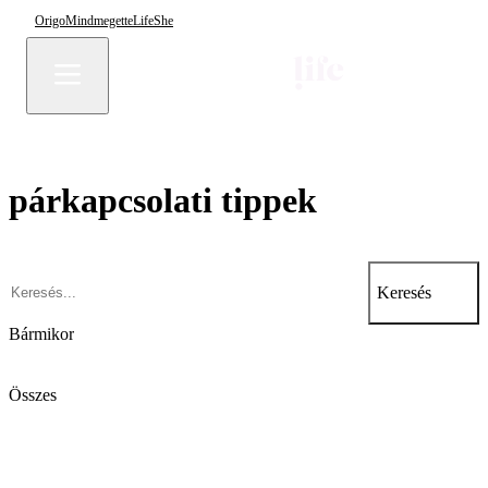
Origo
Mindmegette
Life
She
párkapcsolati tippek
Keresés
Bármikor
Összes