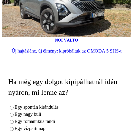
NŐI VÁLTÓ
Új hajtáslánc, új élmény: kipróbáltuk az OMODA 5 SHS-t
Ha még egy dolgot kipipálhatnál idén
nyáron, mi lenne az?
Egy spontán kirándulás
Egy nagy buli
Egy romantikus randi
Egy vízparti nap