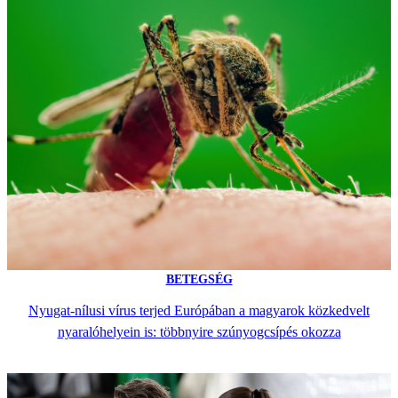
BETEGSÉG
Nyugat-nílusi vírus terjed Európában a magyarok közkedvelt
nyaralóhelyein is: többnyire szúnyogcsípés okozza