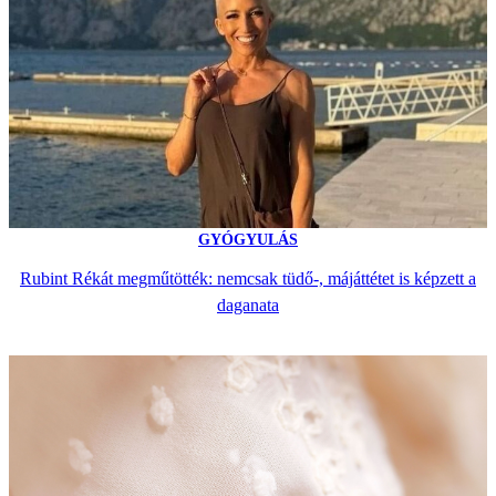
GYÓGYULÁS
Rubint Rékát megműtötték: nemcsak tüdő-, májáttétet is képzett a
daganata