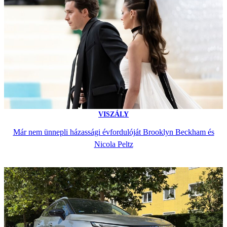
VISZÁLY
Már nem ünnepli házassági évfordulóját Brooklyn Beckham és
Nicola Peltz