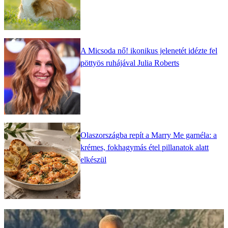
A Micsoda nő! ikonikus jelenetét idézte fel
pöttyös ruhájával Julia Roberts
Olaszországba repít a Marry Me garnéla: a
krémes, fokhagymás étel pillanatok alatt
elkészül