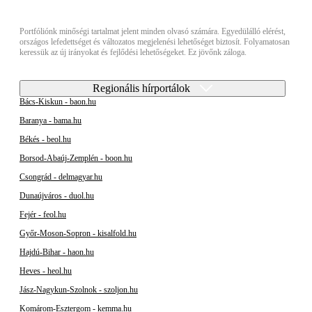
Portfóliónk minőségi tartalmat jelent minden olvasó számára. Egyedülálló elérést,
országos lefedettséget és változatos megjelenési lehetőséget biztosít. Folyamatosan
keressük az új irányokat és fejlődési lehetőségeket. Ez jövőnk záloga.
Regionális hírportálok
Bács-Kiskun - baon.hu
Baranya - bama.hu
Békés - beol.hu
Borsod-Abaúj-Zemplén - boon.hu
Csongrád - delmagyar.hu
Dunaújváros - duol.hu
Fejér - feol.hu
Győr-Moson-Sopron - kisalfold.hu
Hajdú-Bihar - haon.hu
Heves - heol.hu
Jász-Nagykun-Szolnok - szoljon.hu
Komárom-Esztergom - kemma.hu