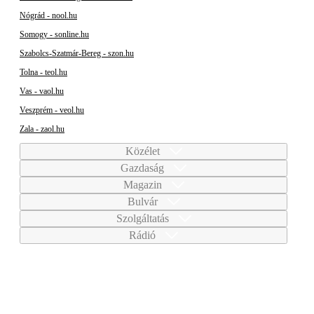
Nógrád - nool.hu
Somogy - sonline.hu
Szabolcs-Szatmár-Bereg - szon.hu
Tolna - teol.hu
Vas - vaol.hu
Veszprém - veol.hu
Zala - zaol.hu
Közélet
Gazdaság
Magazin
Bulvár
Szolgáltatás
Rádió