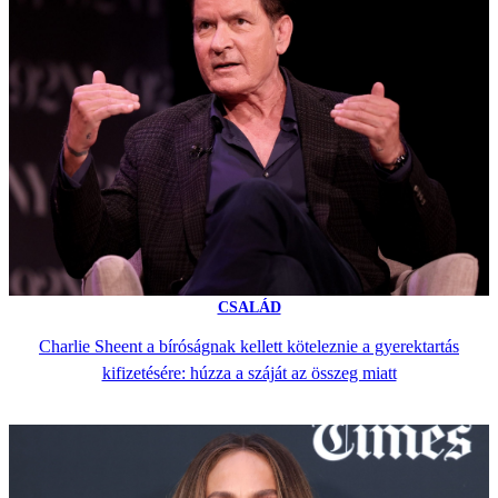
CSALÁD
Charlie Sheent a bíróságnak kellett köteleznie a gyerektartás
kifizetésére: húzza a száját az összeg miatt