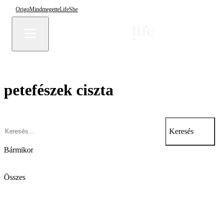
Origo
Mindmegette
Life
She
petefészek ciszta
Keresés
Bármikor
Összes