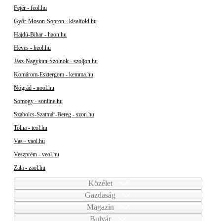
Fejér - feol.hu
Győr-Moson-Sopron - kisalfold.hu
Hajdú-Bihar - haon.hu
Heves - heol.hu
Jász-Nagykun-Szolnok - szoljon.hu
Komárom-Esztergom - kemma.hu
Nógrád - nool.hu
Somogy - sonline.hu
Szabolcs-Szatmár-Bereg - szon.hu
Tolna - teol.hu
Vas - vaol.hu
Veszprém - veol.hu
Zala - zaol.hu
Közélet
Gazdaság
Magazin
Bulvár