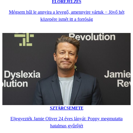
ELŐREJELZÉS
Mégsem hűl le annyira a levegő, amennyire vártuk − Jövő hét
közepére ismét itt a forróság
SZTÁRCSEMETE
Eljegyezték Jamie Oliver 24 éves lányát: Poppy megmutatta
hatalmas gyűrűjét