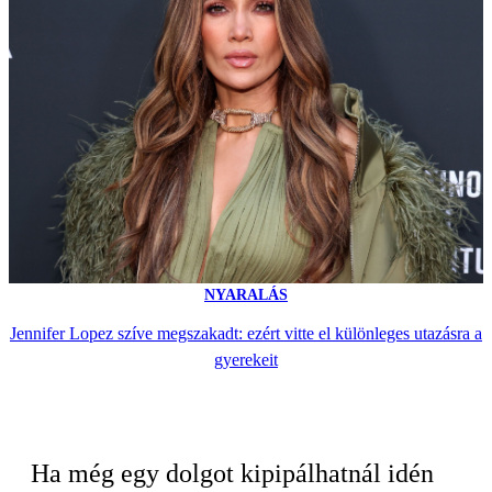
NYARALÁS
Jennifer Lopez szíve megszakadt: ezért vitte el különleges utazásra a
gyerekeit
Ha még egy dolgot kipipálhatnál idén