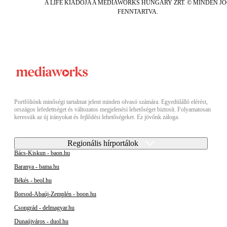
A LIFE KIADÓJA A MEDIAWORKS HUNGARY ZRT. © MINDEN J
FENNTARTVA.
Portfóliónk minőségi tartalmat jelent minden olvasó számára. Egyedülálló elérést,
országos lefedettséget és változatos megjelenési lehetőséget biztosít. Folyamatosan
keressük az új irányokat és fejlődési lehetőségeket. Ez jövőnk záloga.
Regionális hírportálok
Bács-Kiskun - baon.hu
Baranya - bama.hu
Békés - beol.hu
Borsod-Abaúj-Zemplén - boon.hu
Csongrád - delmagyar.hu
Dunaújváros - duol.hu