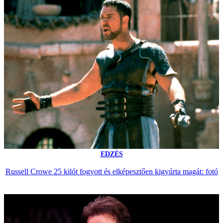
EDZÉS
Russell Crowe 25 kilót fogyott és elképesztően kigyúrta magát: fotó