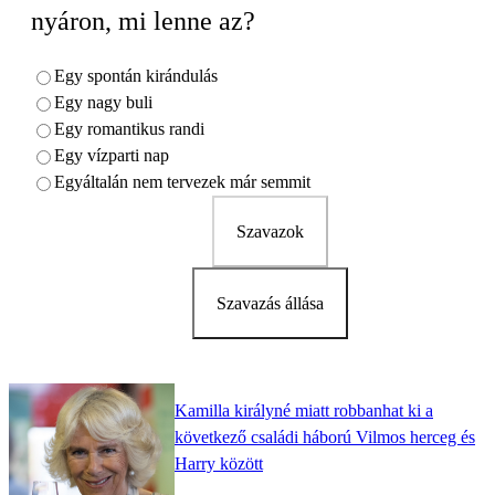
nyáron, mi lenne az?
Egy spontán kirándulás
Egy nagy buli
Egy romantikus randi
Egy vízparti nap
Egyáltalán nem tervezek már semmit
Szavazok
Szavazás állása
Kamilla királyné miatt robbanhat ki a
következő családi háború Vilmos herceg és
Harry között