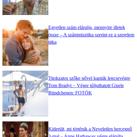
Egyetlen szám elárulja, mennyire illetek
össze – A számmisztika szerint ez a szerelem
titka
Titokzatos szőke nővel kapták lencsevégre
Tom Bradyt − Végre túljuthatott Gisele
Bündchenen: FOTÓK
Kiderült, mi történik a Neveletlen hercegnő
3-mal – Anne Hathaway végre elárulta