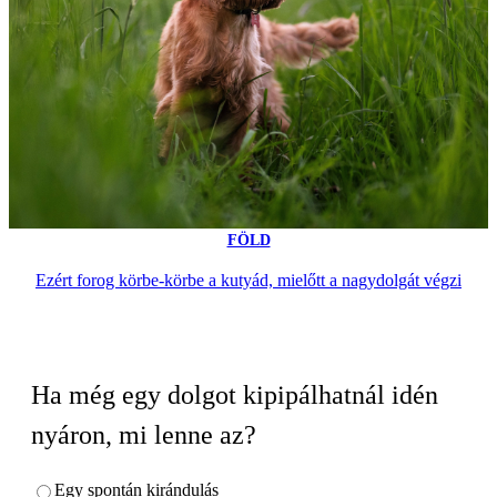
FÖLD
Ezért forog körbe-körbe a kutyád, mielőtt a nagydolgát végzi
Ha még egy dolgot kipipálhatnál idén
nyáron, mi lenne az?
Egy spontán kirándulás