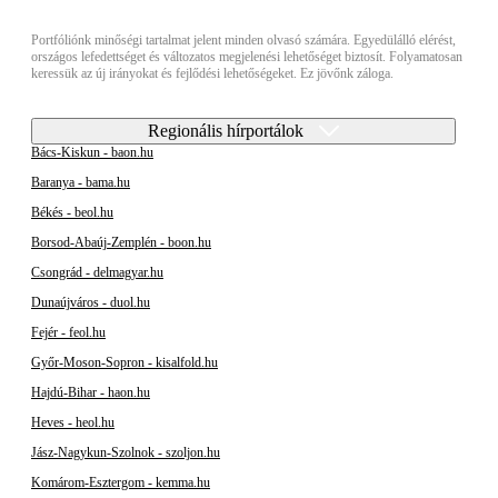
Portfóliónk minőségi tartalmat jelent minden olvasó számára. Egyedülálló elérést,
országos lefedettséget és változatos megjelenési lehetőséget biztosít. Folyamatosan
keressük az új irányokat és fejlődési lehetőségeket. Ez jövőnk záloga.
Regionális hírportálok
Bács-Kiskun - baon.hu
Baranya - bama.hu
Békés - beol.hu
Borsod-Abaúj-Zemplén - boon.hu
Csongrád - delmagyar.hu
Dunaújváros - duol.hu
Fejér - feol.hu
Győr-Moson-Sopron - kisalfold.hu
Hajdú-Bihar - haon.hu
Heves - heol.hu
Jász-Nagykun-Szolnok - szoljon.hu
Komárom-Esztergom - kemma.hu