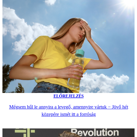
ELŐREJELZÉS
Mégsem hűl le annyira a levegő, amennyire vártuk − Jövő hét
közepére ismét itt a forróság