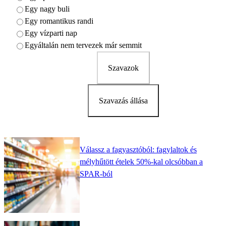
Egy nagy buli
Egy romantikus randi
Egy vízparti nap
Egyáltalán nem tervezek már semmit
Szavazok
Szavazás állása
Válassz a fagyasztóból: fagylaltok és
mélyhűtött ételek 50%-kal olcsóbban a
SPAR-ból