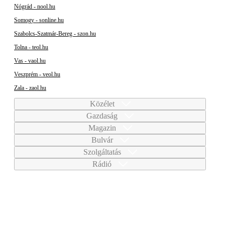
Nógrád - nool.hu
Somogy - sonline.hu
Szabolcs-Szatmár-Bereg - szon.hu
Tolna - teol.hu
Vas - vaol.hu
Veszprém - veol.hu
Zala - zaol.hu
Közélet
Gazdaság
Magazin
Bulvár
Szolgáltatás
Rádió