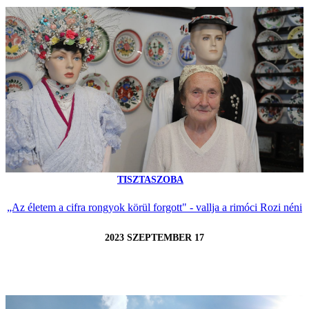
TISZTASZOBA
„Az életem a cifra rongyok körül forgott" - vallja a rimóci Rozi néni
2023 SZEPTEMBER 17