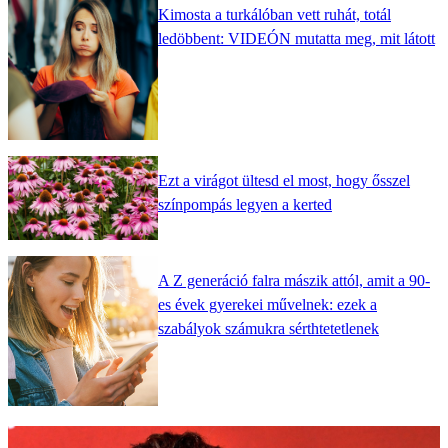
Kimosta a turkálóban vett ruhát, totál
ledöbbent: VIDEÓN mutatta meg, mit látott
Ezt a virágot ültesd el most, hogy ősszel
színpompás legyen a kerted
A Z generáció falra mászik attól, amit a 90-
es évek gyerekei művelnek: ezek a
szabályok számukra sérthtetetlenek