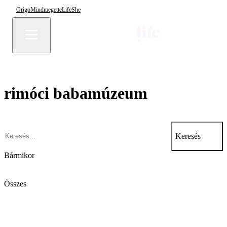
Origo
Mindmegette
Life
She
rimóci babamúzeum
Keresés
Bármikor
Összes