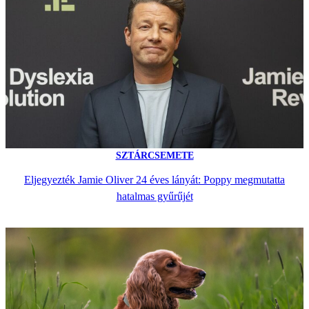
SZTÁRCSEMETE
Eljegyezték Jamie Oliver 24 éves lányát: Poppy megmutatta
hatalmas gyűrűjét