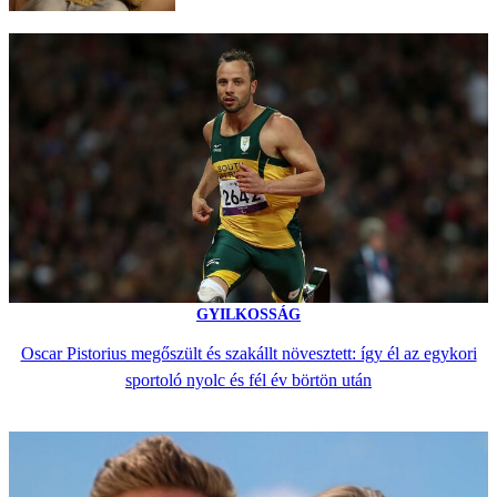
GYILKOSSÁG
Oscar Pistorius megőszült és szakállt növesztett: így él az egykori
sportoló nyolc és fél év börtön után