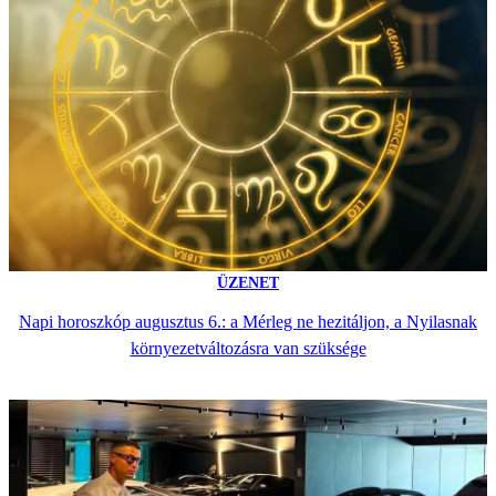
ÜZENET
Napi horoszkóp augusztus 6.: a Mérleg ne hezitáljon, a Nyilasnak
környezetváltozásra van szüksége