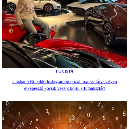
FOCISTA
Cristiano Ronaldo Instagramon pózol luxusautóival: ilyen
elképesztő kocsik veszik körül a futballsztárt