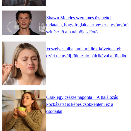
Shawn Mendes szerelmes üzenettel
tudatatta, hogy foglalt a szíve: ez a gyönyörű
színésznő a barátnője - Fotó
Veszélyes hiba, amit milliók követnek el:
ezért ne nyúlj fültisztító pálcikával a füledbe
Csak egy csésze naponta – A halálozás
kockázatát is képes csökkenteni ez a
csodaital