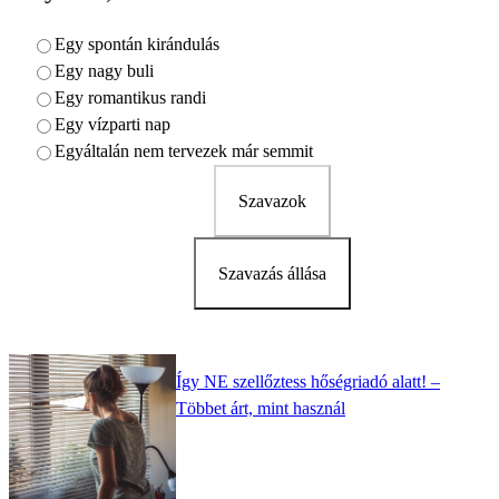
Egy spontán kirándulás
Egy nagy buli
Egy romantikus randi
Egy vízparti nap
Egyáltalán nem tervezek már semmit
Szavazok
Szavazás állása
Így NE szellőztess hőségriadó alatt! –
Többet árt, mint használ