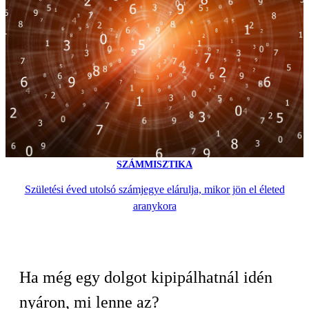
SZÁMMISZTIKA
Születési éved utolsó számjegye elárulja, mikor jön el életed
aranykora
Ha még egy dolgot kipipálhatnál idén
nyáron, mi lenne az?