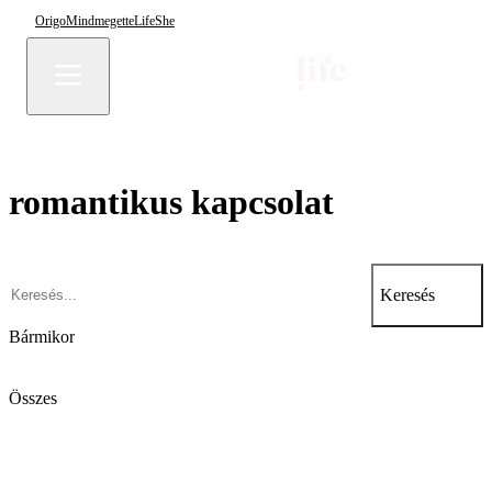
Origo
Mindmegette
Life
She
romantikus kapcsolat
Keresés
Bármikor
Összes