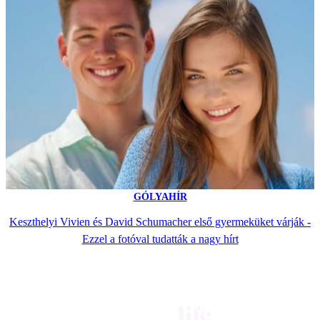
GÓLYAHÍR
Keszthelyi Vivien és David Schumacher első gyermeküket várják -
Ezzel a fotóval tudatták a nagy hírt