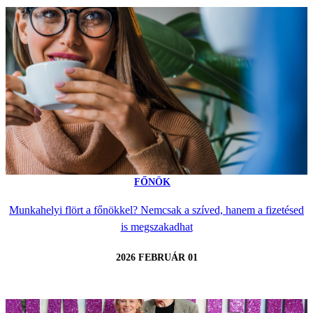
FŐNÖK
Munkahelyi flört a főnökkel? Nemcsak a szíved, hanem a fizetésed
is megszakadhat
2026 FEBRUÁR 01