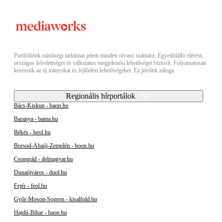
Portfóliónk minőségi tartalmat jelent minden olvasó számára. Egyedülálló elérést,
országos lefedettséget és változatos megjelenési lehetőséget biztosít. Folyamatosan
keressük az új irányokat és fejlődési lehetőségeket. Ez jövőnk záloga.
Regionális hírportálok
Bács-Kiskun - baon.hu
Baranya - bama.hu
Békés - beol.hu
Borsod-Abaúj-Zemplén - boon.hu
Csongrád - delmagyar.hu
Dunaújváros - duol.hu
Fejér - feol.hu
Győr-Moson-Sopron - kisalfold.hu
Hajdú-Bihar - haon.hu