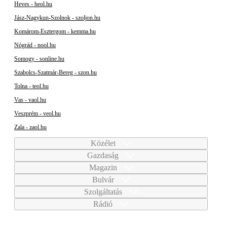
Heves - heol.hu
Jász-Nagykun-Szolnok - szoljon.hu
Komárom-Esztergom - kemma.hu
Nógrád - nool.hu
Somogy - sonline.hu
Szabolcs-Szatmár-Bereg - szon.hu
Tolna - teol.hu
Vas - vaol.hu
Veszprém - veol.hu
Zala - zaol.hu
Közélet
Gazdaság
Magazin
Bulvár
Szolgáltatás
Rádió