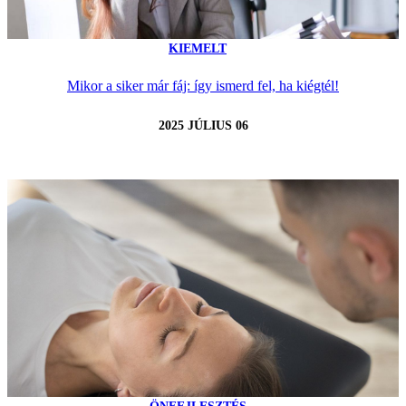
KIEMELT
Mikor a siker már fáj: így ismerd fel, ha kiégtél!
2025 JÚLIUS 06