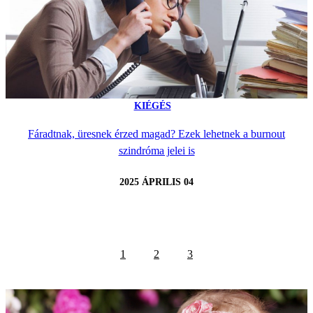
KIÉGÉS
Fáradtnak, üresnek érzed magad? Ezek lehetnek a burnout
szindróma jelei is
2025 ÁPRILIS 04
1
2
3