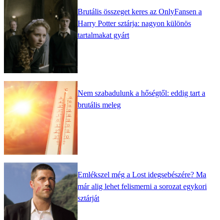
Brutális összeget keres az OnlyFansen a
Harry Potter sztárja: nagyon különös
tartalmakat gyárt
Nem szabadulunk a hőségtől: eddig tart a
brutális meleg
Emlékszel még a Lost idegsebészére? Ma
már alig lehet felismerni a sorozat egykori
sztárját