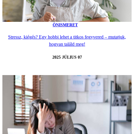
ÖNISMERET
Stressz, kiégés? Egy hobbi lehet a titkos fegyvered – mutatjuk,
hogyan találd meg!
2025 JÚLIUS 07