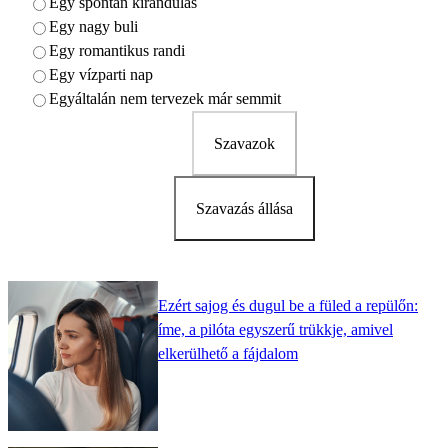
Egy spontán kirándulás
Egy nagy buli
Egy romantikus randi
Egy vízparti nap
Egyáltalán nem tervezek már semmit
Szavazok
Szavazás állása
Ezért sajog és dugul be a füled a repülőn:
íme, a pilóta egyszerű trükkje, amivel
elkerülhető a fájdalom