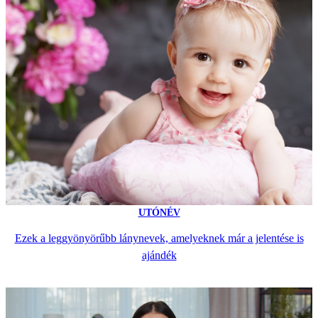
UTÓNÉV
Ezek a leggyönyörűbb lánynevek, amelyeknek már a jelentése is
ajándék