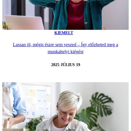
KIEMELT
Lassan öl, mégis észre sem veszed – Így előzheted meg a
munkahelyi kiégést
2025 JÚLIUS 19