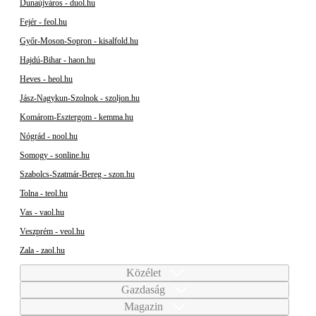
Dunaújváros - duol.hu
Fejér - feol.hu
Győr-Moson-Sopron - kisalfold.hu
Hajdú-Bihar - haon.hu
Heves - heol.hu
Jász-Nagykun-Szolnok - szoljon.hu
Komárom-Esztergom - kemma.hu
Nógrád - nool.hu
Somogy - sonline.hu
Szabolcs-Szatmár-Bereg - szon.hu
Tolna - teol.hu
Vas - vaol.hu
Veszprém - veol.hu
Zala - zaol.hu
Közélet
Gazdaság
Magazin