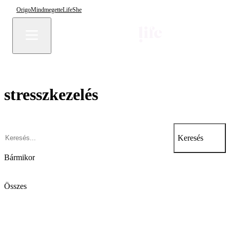
Origo
Mindmegette
Life
She
stresszkezelés
Keresés
Bármikor
Összes