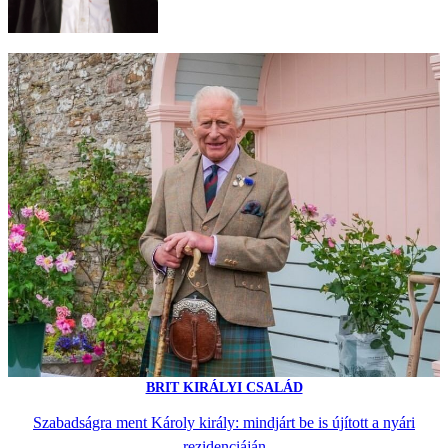
BRIT KIRÁLYI CSALÁD
Szabadságra ment Károly király: mindjárt be is újított a nyári
rezidenciáján