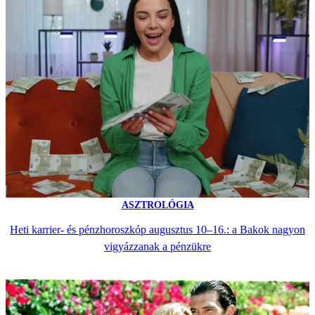
ASZTROLÓGIA
Heti karrier- és pénzhoroszkóp augusztus 10–16.: a Bakok nagyon
vigyázzanak a pénzükre