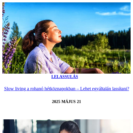
LELASSULÁS
Slow living a rohanó hétköznapokban – Lehet egyáltalán lassítani?
2025 MÁJUS 21