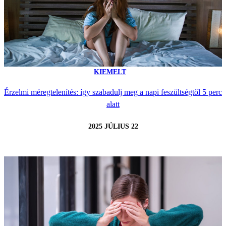
KIEMELT
Érzelmi méregtelenítés: így szabadulj meg a napi feszültségtől 5 perc
alatt
2025 JÚLIUS 22