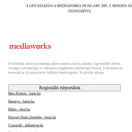
A LIFE KIADÓJA A MEDIAWORKS HUNGARY ZRT. © MINDEN J
FENNTARTVA.
Portfóliónk minőségi tartalmat jelent minden olvasó számára. Egyedülálló elérést,
országos lefedettséget és változatos megjelenési lehetőséget biztosít. Folyamatosan
keressük az új irányokat és fejlődési lehetőségeket. Ez jövőnk záloga.
Regionális hírportálok
Bács-Kiskun - baon.hu
Baranya - bama.hu
Békés - beol.hu
Borsod-Abaúj-Zemplén - boon.hu
Csongrád - delmagyar.hu