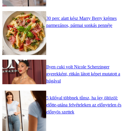
30 perc alatt kész Marry Berry krémes
parmezános, pármai sonkás pennéje
Ilyen cuki volt Nicole Scherzinger
gyerekként, ritkán látott képet mutatott a
húgával
5 kilóval többnek tűnsz, ha így öltözöl:
előtte-utána felvételeken az előnytelen és
előnyös szettek