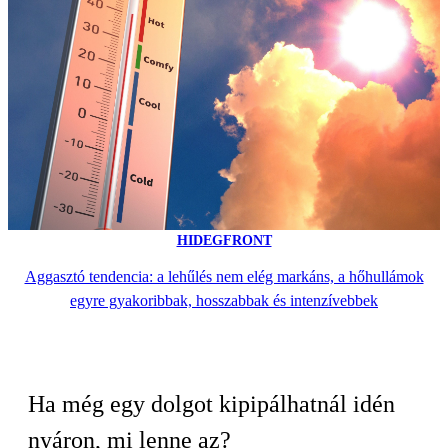
HIDEGFRONT
Aggasztó tendencia: a lehűlés nem elég markáns, a hőhullámok
egyre gyakoribbak, hosszabbak és intenzívebbek
Ha még egy dolgot kipipálhatnál idén
nyáron, mi lenne az?