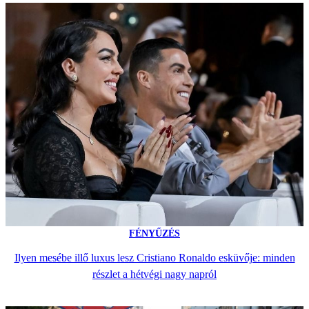
FÉNYŰZÉS
Ilyen mesébe illő luxus lesz Cristiano Ronaldo esküvője: minden
részlet a hétvégi nagy napról