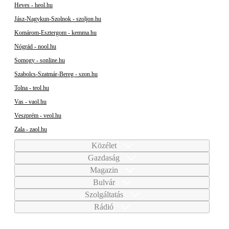
Heves - heol.hu
Jász-Nagykun-Szolnok - szoljon.hu
Komárom-Esztergom - kemma.hu
Nógrád - nool.hu
Somogy - sonline.hu
Szabolcs-Szatmár-Bereg - szon.hu
Tolna - teol.hu
Vas - vaol.hu
Veszprém - veol.hu
Zala - zaol.hu
Közélet
Gazdaság
Magazin
Bulvár
Szolgáltatás
Rádió