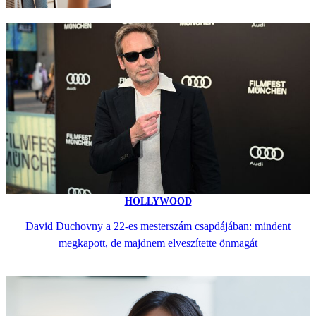
HOLLYWOOD
David Duchovny a 22-es mesterszám csapdájában: mindent
megkapott, de majdnem elveszítette önmagát