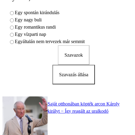
Egy spontán kirándulás
Egy nagy buli
Egy romantikus randi
Egy vízparti nap
Egyáltalán nem tervezek már semmit
Szavazok
Szavazás állása
Saját otthonában köpték arcon Károly
királyt − Így reagált az uralkodó