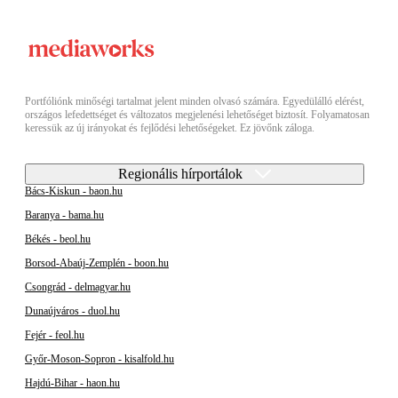
Portfóliónk minőségi tartalmat jelent minden olvasó számára. Egyedülálló elérést,
országos lefedettséget és változatos megjelenési lehetőséget biztosít. Folyamatosan
keressük az új irányokat és fejlődési lehetőségeket. Ez jövőnk záloga.
Regionális hírportálok
Bács-Kiskun - baon.hu
Baranya - bama.hu
Békés - beol.hu
Borsod-Abaúj-Zemplén - boon.hu
Csongrád - delmagyar.hu
Dunaújváros - duol.hu
Fejér - feol.hu
Győr-Moson-Sopron - kisalfold.hu
Hajdú-Bihar - haon.hu