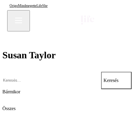
Origo
Mindmegette
Life
She
Susan Taylor
Keresés
Bármikor
Összes