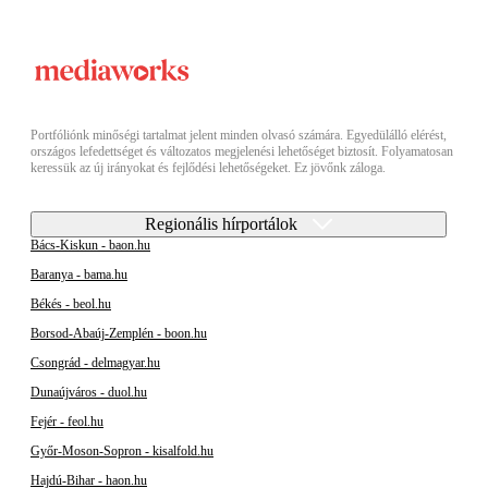
Portfóliónk minőségi tartalmat jelent minden olvasó számára. Egyedülálló elérést,
országos lefedettséget és változatos megjelenési lehetőséget biztosít. Folyamatosan
keressük az új irányokat és fejlődési lehetőségeket. Ez jövőnk záloga.
Regionális hírportálok
Bács-Kiskun - baon.hu
Baranya - bama.hu
Békés - beol.hu
Borsod-Abaúj-Zemplén - boon.hu
Csongrád - delmagyar.hu
Dunaújváros - duol.hu
Fejér - feol.hu
Győr-Moson-Sopron - kisalfold.hu
Hajdú-Bihar - haon.hu