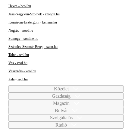
Heves - heol.hu
Jász-Nagykun-Szolnok - szoljon.hu
Komárom-Esztergom - kemma.hu
Nógrád - nool.hu
Somogy - sonline.hu
Szabolcs-Szatmár-Bereg - szon.hu
Tolna - teol.hu
Vas - vaol.hu
Veszprém - veol.hu
Zala - zaol.hu
Közélet
Gazdaság
Magazin
Bulvár
Szolgáltatás
Rádió