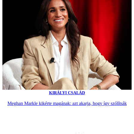
KIRÁLYI CSALÁD
Meghan Markle kikérte magának: azt akarja, hogy így szólítsák