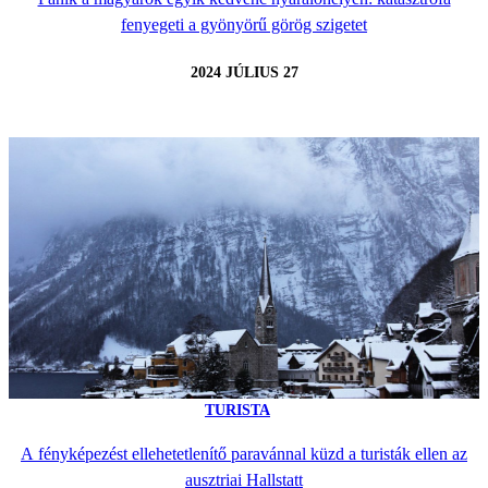
fenyegeti a gyönyörű görög szigetet
2024 JÚLIUS 27
TURISTA
A fényképezést ellehetetlenítő paravánnal küzd a turisták ellen az
ausztriai Hallstatt