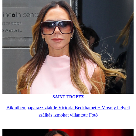
SAINT TROPEZ
Bikiniben paparazzizták le Victoria Beckhamet − Mosoly helyett
szálkás izmokat villantott: Fotó