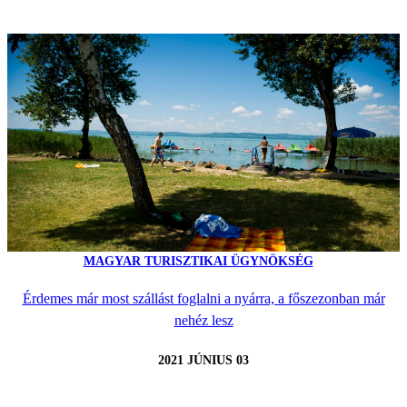
MAGYAR TURISZTIKAI ÜGYNÖKSÉG
Érdemes már most szállást foglalni a nyárra, a főszezonban már
nehéz lesz
2021 JÚNIUS 03