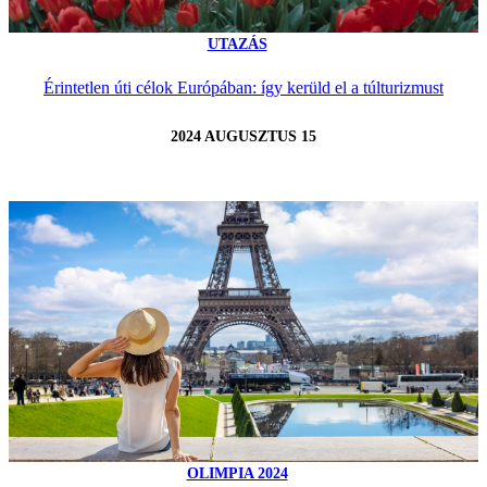
UTAZÁS
Érintetlen úti célok Európában: így kerüld el a túlturizmust
2024 AUGUSZTUS 15
OLIMPIA 2024