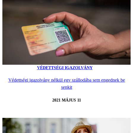
VÉDETTSÉGI IGAZOLVÁNY
Védettségi igazolvány nélkül egy szállodába sem engednek be
senkit
2021 MÁJUS 11