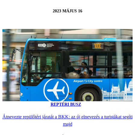
2023 MÁJUS 16
REPTÉRI BUSZ
Átnevezte repülőtéri járatát a BKK: az új elnevezés a turistákat segíti
majd