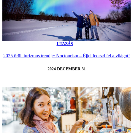
UTAZÁS
2025 őrült turizmus trendje: Noctourism – Éjjel fedezd fel a világot!
2024 DECEMBER 31