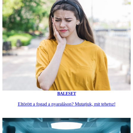
BALESET
Eltörött a fogad a nyaraláson? Mutatjuk, mit tehetsz!