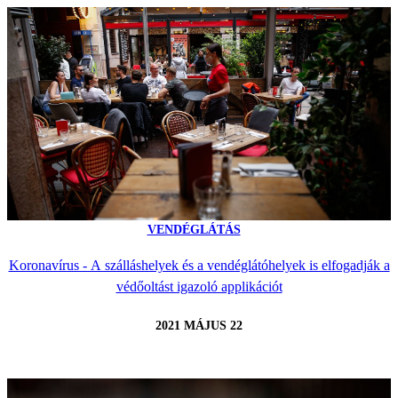
VENDÉGLÁTÁS
Koronavírus - A szálláshelyek és a vendéglátóhelyek is elfogadják a
védőoltást igazoló applikációt
2021 MÁJUS 22