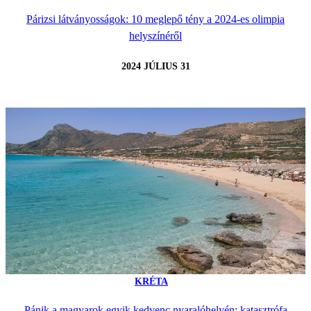
Párizsi látványosságok: 10 meglepő tény a 2024-es olimpia
helyszínéről
2024 JÚLIUS 31
KRÉTA
Pánik a magyarok egyik kedvenc nyaralóhelyén: katasztrófa