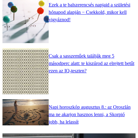
Ezek a te balszerencsés napjaid a születési
hónapod alapján − Csekkold, mikor kell
vigyáznod!
Csak a sasszeműek találják meg 5
másodperc alatt: te kiszúrod az elrejtett betűt
ezen az IQ-teszten?
Napi horoszkóp augusztus 8.: az Oroszlán
ma ne akarjon hasznos lenni, a Skorpió
jobb, ha lelassít