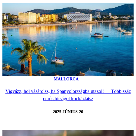
MALLORCA
Vigyázz, hol vásárolsz, ha Spanyolországba utazol! — Több száz
eurós bírságot kockáztatsz
2025 JÚNIUS 20