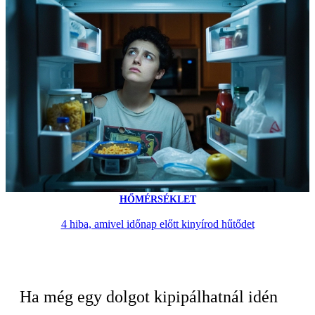
HŐMÉRSÉKLET
4 hiba, amivel időnap előtt kinyírod hűtődet
Ha még egy dolgot kipipálhatnál idén