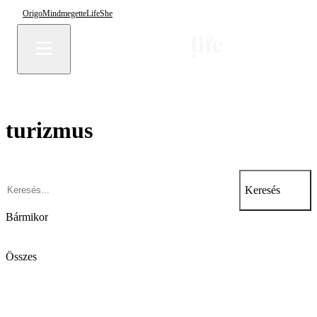
Origo
Mindmegette
Life
She
turizmus
Keresés
Bármikor
Összes