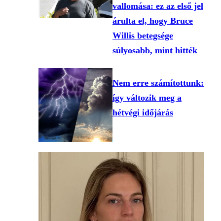
vallomása: ez az első jel
árulta el, hogy Bruce
Willis betegsége
súlyosabb, mint hitték
Nem erre számítottunk:
így változik meg a
hétvégi időjárás