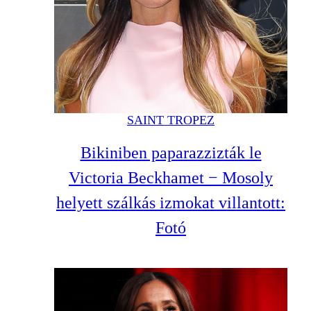
SAINT TROPEZ
Bikiniben paparazzizták le
Victoria Beckhamet − Mosoly
helyett szálkás izmokat villantott:
Fotó