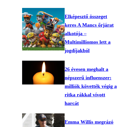
Elképesztő összeget
keres A Mancs őrjárat
alkotója –
Multimilliomos lett a
jogdíjakból
26 évesen meghalt a
népszerű influenszer:
milliók követték végig a
ritka rákkal vívott
harcát
Emma Willis megrázó