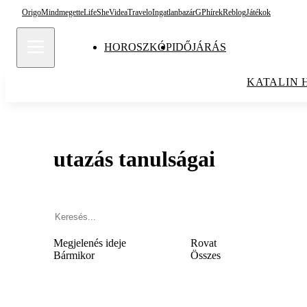
Origo
Mindmegette
Life
She
Videa
Travelo
Ingatlanbazár
GPhírek
Reblog
Játékok
HOROSZKÓP
IDŐJÁRÁS
KATALIN 
utazás tanulságai
Megjelenés ideje
Rovat
Bármikor
Összes