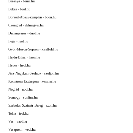
Baranya - bama.hu
Békés - beol.hu
Borsod-Abaúj-Zemplén - boon.hu
Csongrád - delmagyar.hu
Dunaújváros - duol.hu
Fejér - feol.hu
Győr-Moson-Sopron - kisalfold.hu
Hajdú-Bihar - haon.hu
Heves - heol.hu
Jász-Nagykun-Szolnok - szoljon.hu
Komárom-Esztergom - kemma.hu
Nógrád - nool.hu
Somogy - sonline.hu
Szabolcs-Szatmár-Bereg - szon.hu
Tolna - teol.hu
Vas - vaol.hu
Veszprém - veol.hu