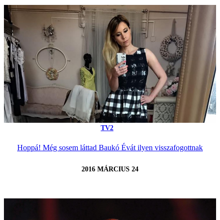
TV2
Hoppá! Még sosem láttad Baukó Évát ilyen visszafogottnak
2016 MÁRCIUS 24