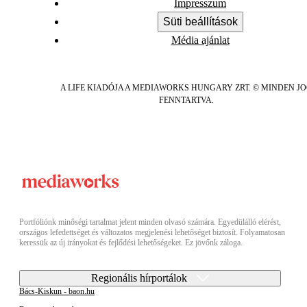
Impresszum
Süti beállítások
Média ajánlat
A LIFE KIADÓJA A MEDIAWORKS HUNGARY ZRT. © MINDEN J
FENNTARTVA.
Portfóliónk minőségi tartalmat jelent minden olvasó számára. Egyedülálló elérést,
országos lefedettséget és változatos megjelenési lehetőséget biztosít. Folyamatosan
keressük az új irányokat és fejlődési lehetőségeket. Ez jövőnk záloga.
Regionális hírportálok
Bács-Kiskun - baon.hu