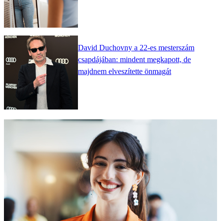
David Duchovny a 22-es mesterszám
csapdájában: mindent megkapott, de
majdnem elveszítette önmagát