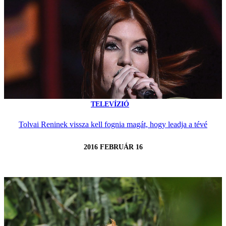
TELEVÍZIÓ
Tolvai Reninek vissza kell fognia magát, hogy leadja a tévé
2016 FEBRUÁR 16