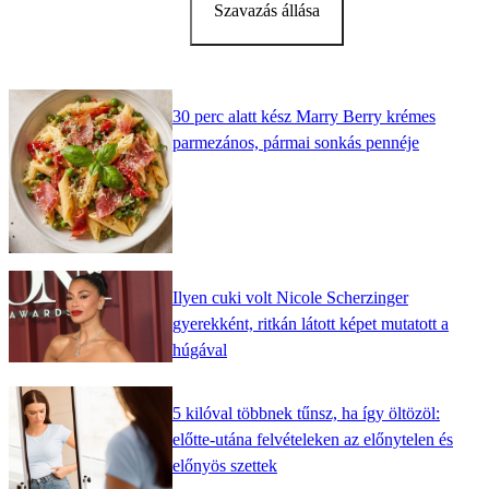
Szavazás állása
30 perc alatt kész Marry Berry krémes
parmezános, pármai sonkás pennéje
Ilyen cuki volt Nicole Scherzinger
gyerekként, ritkán látott képet mutatott a
húgával
5 kilóval többnek tűnsz, ha így öltözöl:
előtte-utána felvételeken az előnytelen és
előnyös szettek