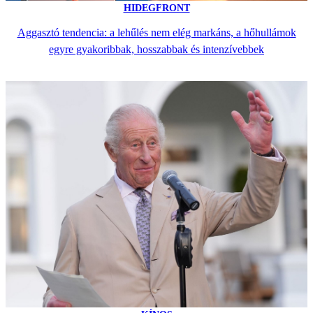
HIDEGFRONT
Aggasztó tendencia: a lehűlés nem elég markáns, a hőhullámok
egyre gyakoribbak, hosszabbak és intenzívebbek