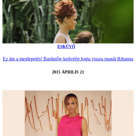
ESKÜVŐ
Ez ám a meglepetés! Barátnője kedvéért fogta vissza magát Rihanna
2015 ÁPRILIS 21