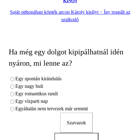
KÍNOS
Saját otthonában köpték arcon Károly királyt − Így reagált az
uralkodó
Ha még egy dolgot kipipálhatnál idén
nyáron, mi lenne az?
Egy spontán kirándulás
Egy nagy buli
Egy romantikus randi
Egy vízparti nap
Egyáltalán nem tervezek már semmit
Szavazok