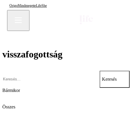
Origo
Mindmegette
Life
She
visszafogottság
Keresés
Bármikor
Összes