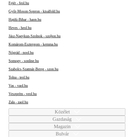
Fejér - feol.hu
Győr-Moson-Sopron - kisalfold.hu
Hajdú-Bihar - haon.hu
Heves - heol.hu
Jász-Nagykun-Szolnok - szoljon.hu
Komárom-Esztergom - kemma.hu
Nógrád - nool.hu
Somogy - sonline.hu
Szabolcs-Szatmár-Bereg - szon.hu
Tolna - teol.hu
Vas - vaol.hu
Veszprém - veol.hu
Zala - zaol.hu
Közélet
Gazdaság
Magazin
Bulvár