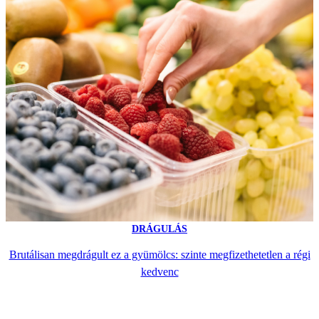
DRÁGULÁS
Brutálisan megdrágult ez a gyümölcs: szinte megfizethetetlen a régi
kedvenc