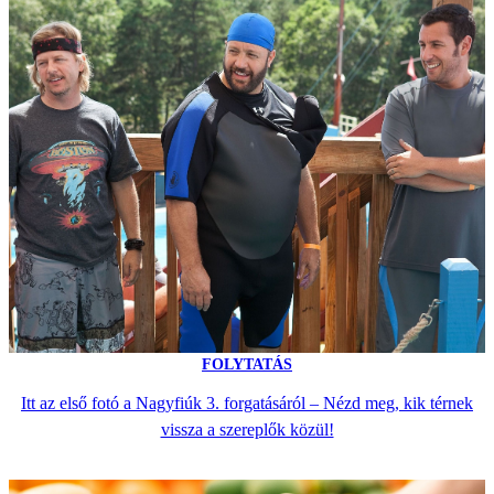
FOLYTATÁS
Itt az első fotó a Nagyfiúk 3. forgatásáról – Nézd meg, kik térnek
vissza a szereplők közül!