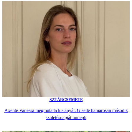
SZTÁRCSEMETE
Axente Vanessa megmutatta kislányát: Giselle hamarosan második
születésnapját ünnepli