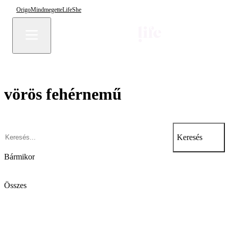
Origo
Mindmegette
Life
She
vörös fehérnemű
Keresés
Bármikor
Összes