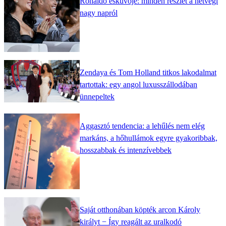
Ronaldo esküvője: minden részlet a hétvégi
nagy napról
Zendaya és Tom Holland titkos lakodalmat
tartottak: egy angol luxusszállodában
ünnepeltek
Aggasztó tendencia: a lehűlés nem elég
markáns, a hőhullámok egyre gyakoribbak,
hosszabbak és intenzívebbek
Saját otthonában köpték arcon Károly
királyt − Így reagált az uralkodó