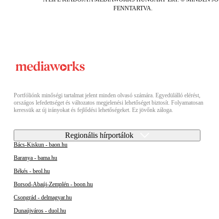
FENNTARTVA.
Portfóliónk minőségi tartalmat jelent minden olvasó számára. Egyedülálló elérést,
országos lefedettséget és változatos megjelenési lehetőséget biztosít. Folyamatosan
keressük az új irányokat és fejlődési lehetőségeket. Ez jövőnk záloga.
Regionális hírportálok
Bács-Kiskun - baon.hu
Baranya - bama.hu
Békés - beol.hu
Borsod-Abaúj-Zemplén - boon.hu
Csongrád - delmagyar.hu
Dunaújváros - duol.hu