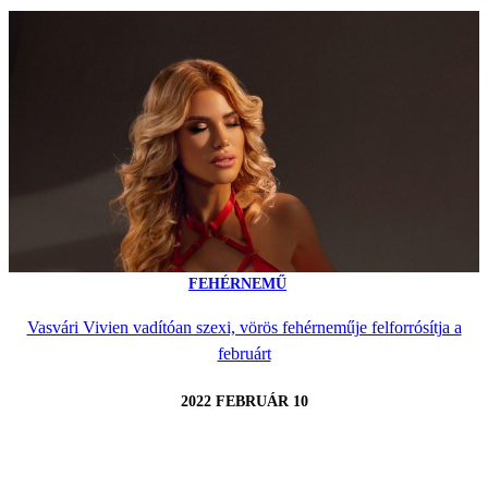
FEHÉRNEMŰ
Vasvári Vivien vadítóan szexi, vörös fehérneműje felforrósítja a
februárt
2022 FEBRUÁR 10