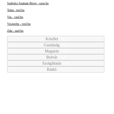
Szabolcs-Szatmár-Bereg - szon.hu
Tolna - teol.hu
Vas - vaol.hu
Veszprém - veol.hu
Zala - zaol.hu
Közélet
Gazdaság
Magazin
Bulvár
Szolgáltatás
Rádió