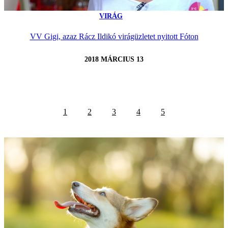
VIRÁG
VV Gigi, azaz Rácz Ildikó virágüzletet nyitott Fóton
2018 MÁRCIUS 13
1
2
3
4
5