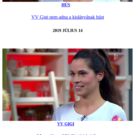
HÚS
VV Gigi nem adna a kislányának húst
2019 JÚLIUS 14
VV GIGI