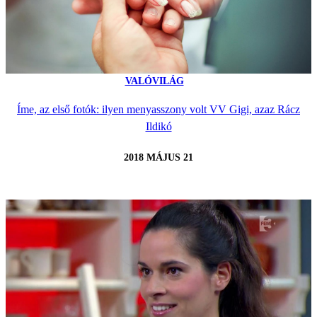
VALÓVILÁG
Íme, az első fotók: ilyen menyasszony volt VV Gigi, azaz Rácz
Ildikó
2018 MÁJUS 21