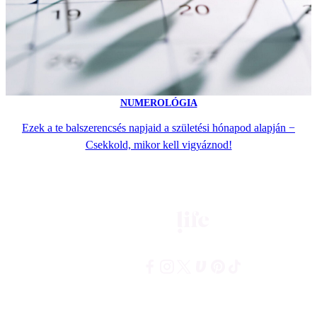
NUMEROLÓGIA
Ezek a te balszerencsés napjaid a születési hónapod alapján −
Csekkold, mikor kell vigyáznod!