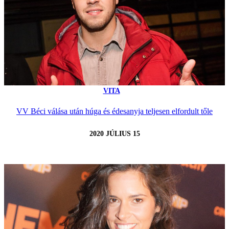
VITA
VV Béci válása után húga és édesanyja teljesen elfordult tőle
2020 JÚLIUS 15