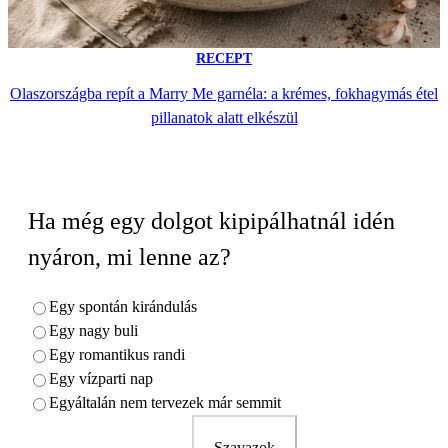
RECEPT
Olaszországba repít a Marry Me garnéla: a krémes, fokhagymás étel
pillanatok alatt elkészül
Ha még egy dolgot kipipálhatnál idén
nyáron, mi lenne az?
Egy spontán kirándulás
Egy nagy buli
Egy romantikus randi
Egy vízparti nap
Egyáltalán nem tervezek már semmit
Szavazok