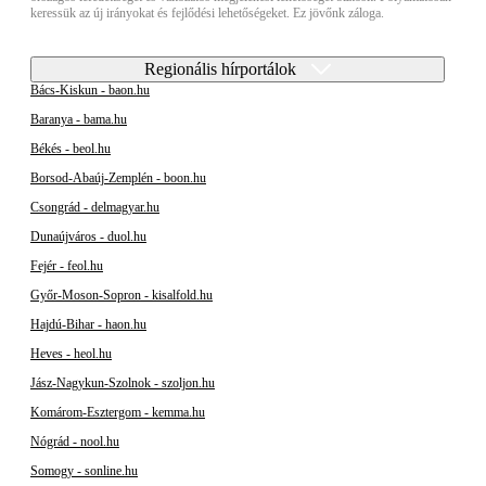
keressük az új irányokat és fejlődési lehetőségeket. Ez jövőnk záloga.
Regionális hírportálok
Bács-Kiskun - baon.hu
Baranya - bama.hu
Békés - beol.hu
Borsod-Abaúj-Zemplén - boon.hu
Csongrád - delmagyar.hu
Dunaújváros - duol.hu
Fejér - feol.hu
Győr-Moson-Sopron - kisalfold.hu
Hajdú-Bihar - haon.hu
Heves - heol.hu
Jász-Nagykun-Szolnok - szoljon.hu
Komárom-Esztergom - kemma.hu
Nógrád - nool.hu
Somogy - sonline.hu