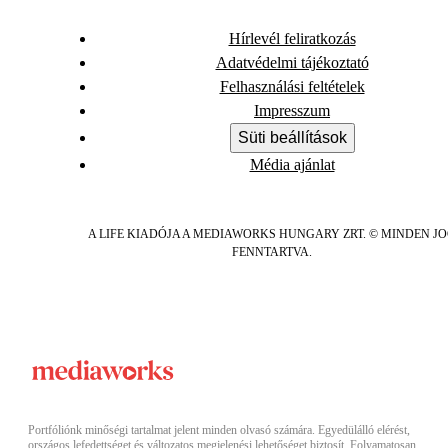
Hírlevél feliratkozás
Adatvédelmi tájékoztató
Felhasználási feltételek
Impresszum
Süti beállítások
Média ajánlat
A LIFE KIADÓJA A MEDIAWORKS HUNGARY ZRT. © MINDEN J
FENNTARTVA.
Portfóliónk minőségi tartalmat jelent minden olvasó számára. Egyedülálló elérést,
országos lefedettséget és változatos megjelenési lehetőséget biztosít. Folyamatosan