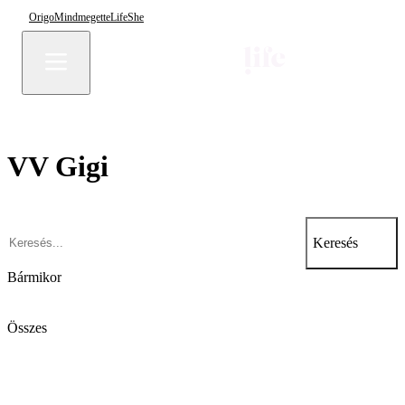
Origo
Mindmegette
Life
She
VV Gigi
Keresés
Bármikor
Összes