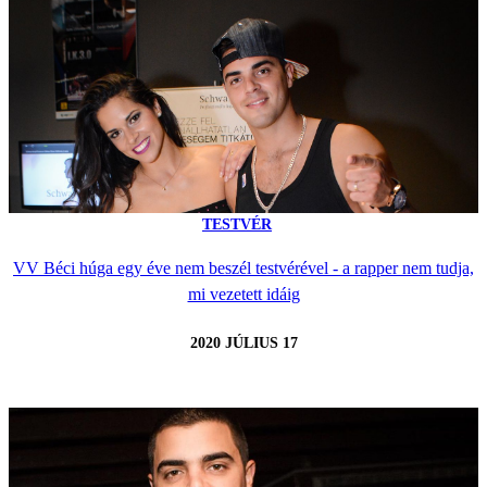
TESTVÉR
VV Béci húga egy éve nem beszél testvérével - a rapper nem tudja,
mi vezetett idáig
2020 JÚLIUS 17