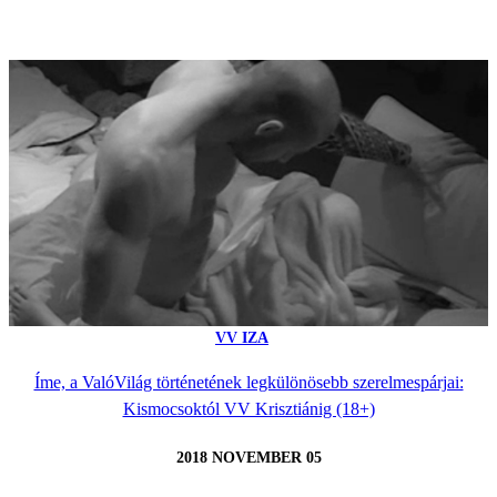
VV IZA
Íme, a ValóVilág történetének legkülönösebb szerelmespárjai:
Kismocsoktól VV Krisztiánig (18+)
2018 NOVEMBER 05