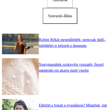
Szavazás állása
Rubint Rékát megműtötték: nemcsak tüdő-,
májáttétet is képzett a daganata
Nagymamáink szoknyája visszatér: ősszel
mindenki ezt akarja majd viselni
Eltörött a fogad a nyaraláson? Mutatjuk, mit