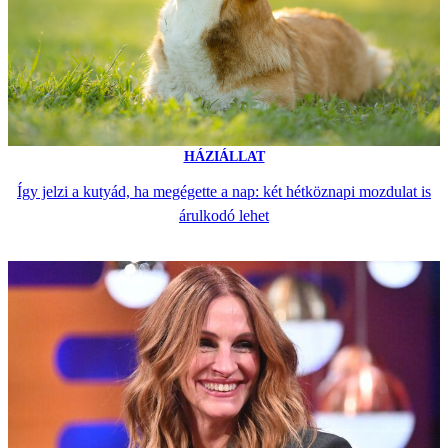
HÁZIÁLLAT
Így jelzi a kutyád, ha megégette a nap: két hétköznapi mozdulat is
árulkodó lehet