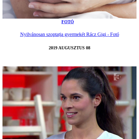
FOTÓ
Nyilvánosan szoptatja gyermekét Rácz Gigi - Fotó
2019 AUGUSZTUS 08