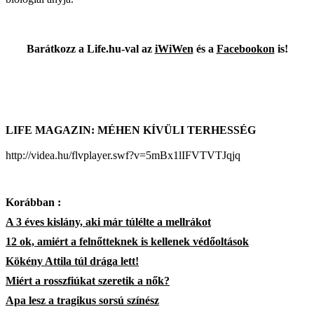
Barátkozz a Life.hu-val az
iWiWen
és a
Facebookon
is!
LIFE MAGAZIN: MÉHEN KÍVÜLI TERHESSÉG
http://videa.hu/flvplayer.swf?v=5mBx1lIFVTVTJqjq
Korábban :
A 3 éves kislány, aki már túlélte a mellrákot
12 ok, amiért a felnőtteknek is kellenek védőoltások
Kökény Attila túl drága lett!
Miért a rosszfiúkat szeretik a nők?
Apa lesz a tragikus sorsú színész