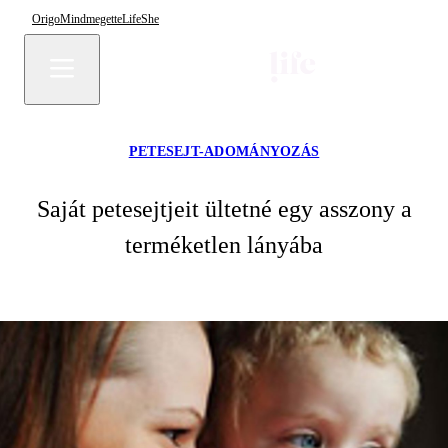
Origo
Mindmegette
Life
She
PETESEJT-ADOMÁNYOZÁS
Saját petesejtjeit ültetné egy asszony a
terméketlen lányába