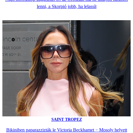
lenni, a Skorpió jobb, ha lelassít
SAINT TROPEZ
Bikiniben paparazzizták le Victoria Beckhamet − Mosoly helyett