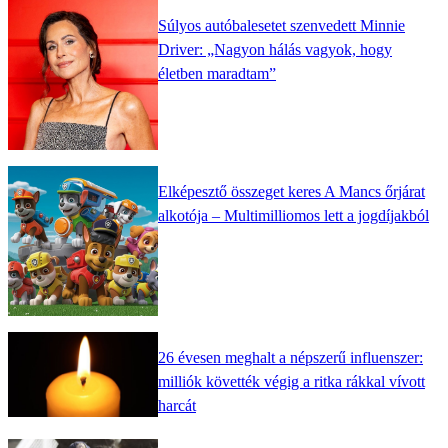
Súlyos autóbalesetet szenvedett Minnie
Driver: „Nagyon hálás vagyok, hogy
életben maradtam”
Elképesztő összeget keres A Mancs őrjárat
alkotója – Multimilliomos lett a jogdíjakból
26 évesen meghalt a népszerű influenszer:
milliók követték végig a ritka rákkal vívott
harcát