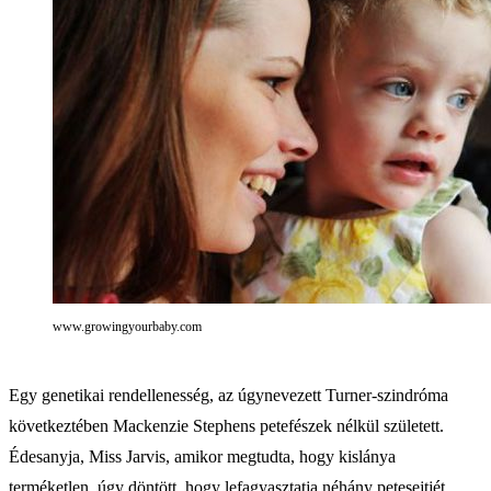
www.growingyourbaby.com
Egy genetikai rendellenesség, az úgynevezett Turner-szindróma
következtében Mackenzie Stephens petefészek nélkül született.
Édesanyja, Miss Jarvis, amikor megtudta, hogy kislánya
terméketlen, úgy döntött, hogy lefagyasztatja néhány petesejtjét,