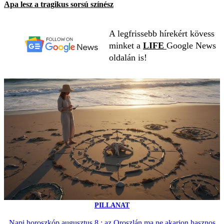
Apa lesz a tragikus sorsú színész
A legfrissebb hírekért kövess
minket a
LIFE
Google News
oldalán is!
PILLANAT
Napi horoszkóp augusztus 8.: az Oroszlán ma ne akarjon hasznos