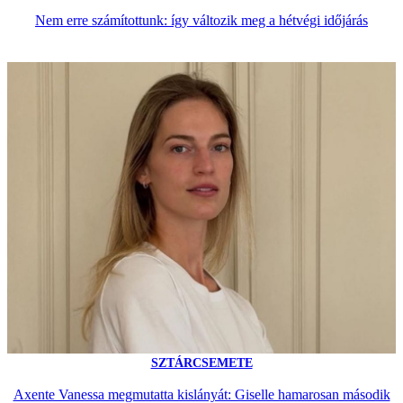
Nem erre számítottunk: így változik meg a hétvégi időjárás
SZTÁRCSEMETE
Axente Vanessa megmutatta kislányát: Giselle hamarosan második