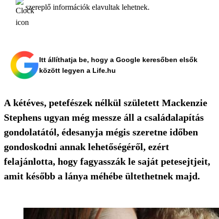
szereplő információk elavultak lehetnek.
Itt állíthatja be, hogy a Google keresőben elsők
között legyen a Life.hu
A kétéves, petefészek nélkül született Mackenzie
Stephens ugyan még messze áll a családalapítás
gondolatától, édesanyja mégis szeretne időben
gondoskodni annak lehetőségéről, ezért
felajánlotta, hogy fagyasszák le saját petesejtjeit,
amit később a lánya méhébe ültethetnek majd.