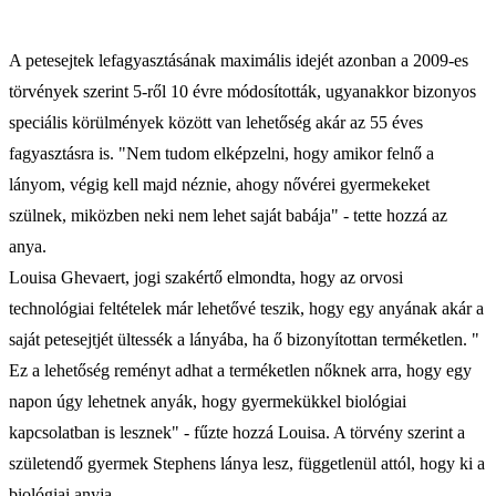
A petesejtek lefagyasztásának maximális idejét azonban a 2009-es
törvények szerint 5-ről 10 évre módosították, ugyanakkor bizonyos
speciális körülmények között van lehetőség akár az 55 éves
fagyasztásra is. "Nem tudom elképzelni, hogy amikor felnő a
lányom, végig kell majd néznie, ahogy nővérei gyermekeket
szülnek, miközben neki nem lehet saját babája" - tette hozzá az
anya.
Louisa Ghevaert, jogi szakértő elmondta, hogy az orvosi
technológiai feltételek már lehetővé teszik, hogy egy anyának akár a
saját petesejtjét ültessék a lányába, ha ő bizonyítottan terméketlen. "
Ez a lehetőség reményt adhat a terméketlen nőknek arra, hogy egy
napon úgy lehetnek anyák, hogy gyermekükkel biológiai
kapcsolatban is lesznek" - fűzte hozzá Louisa. A törvény szerint a
születendő gyermek Stephens lánya lesz, függetlenül attól, hogy ki a
biológiai anyja.