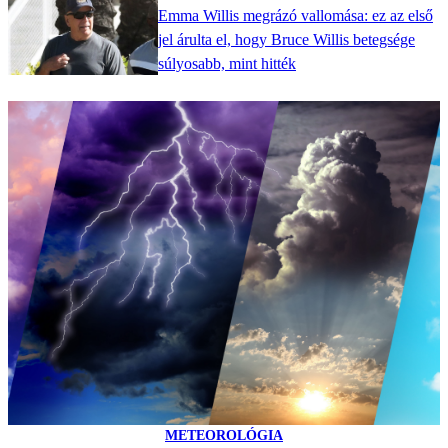
Emma Willis megrázó vallomása: ez az első
jel árulta el, hogy Bruce Willis betegsége
súlyosabb, mint hitték
METEOROLÓGIA