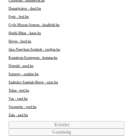
Csongrád - delmagyar.hu
Dunaújváros - duol.hu
Fejér - feol.hu
Győr-Moson-Sopron - kisalfold.hu
Hajdú-Bihar - haon.hu
Heves - heol.hu
Jász-Nagykun-Szolnok - szoljon.hu
Komárom-Esztergom - kemma.hu
Nógrád - nool.hu
Somogy - sonline.hu
Szabolcs-Szatmár-Bereg - szon.hu
Tolna - teol.hu
Vas - vaol.hu
Veszprém - veol.hu
Zala - zaol.hu
Közélet
Gazdaság