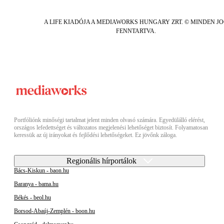
A LIFE KIADÓJA A MEDIAWORKS HUNGARY ZRT. © MINDEN J
FENNTARTVA.
Portfóliónk minőségi tartalmat jelent minden olvasó számára. Egyedülálló elérést,
országos lefedettséget és változatos megjelenési lehetőséget biztosít. Folyamatosan
keressük az új irányokat és fejlődési lehetőségeket. Ez jövőnk záloga.
Regionális hírportálok
Bács-Kiskun - baon.hu
Baranya - bama.hu
Békés - beol.hu
Borsod-Abaúj-Zemplén - boon.hu