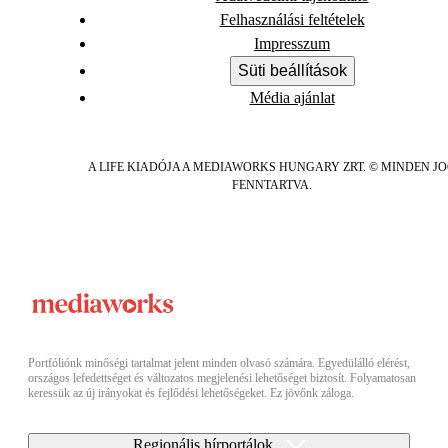
Felhasználási feltételek
Impresszum
Süti beállítások
Média ajánlat
A LIFE KIADÓJA A MEDIAWORKS HUNGARY ZRT. © MINDEN J
FENNTARTVA.
Portfóliónk minőségi tartalmat jelent minden olvasó számára. Egyedülálló elérést,
országos lefedettséget és változatos megjelenési lehetőséget biztosít. Folyamatosan
keressük az új irányokat és fejlődési lehetőségeket. Ez jövőnk záloga.
Regionális hírportálok