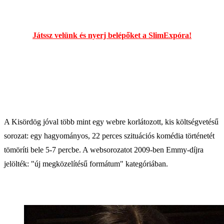
Játssz velünk és nyerj belépőket a SlimExpóra!
A Kisördög jóval több mint egy webre korlátozott, kis költségvetésű
sorozat: egy hagyományos, 22 perces szituációs komédia történetét
tömöríti bele 5-7 percbe. A websorozatot 2009-ben Emmy-díjra
jelölték: "új megközelítésű formátum" kategóriában.