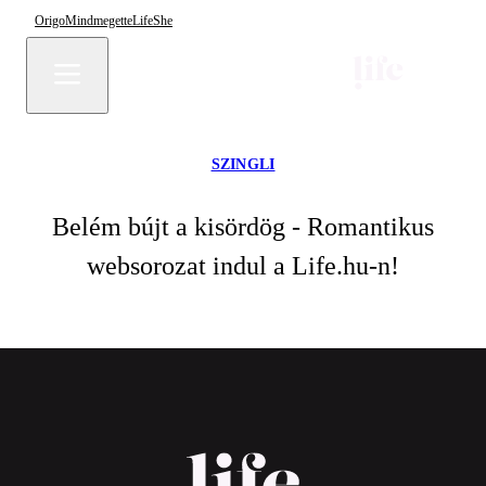
Origo
Mindmegette
Life
She
SZINGLI
Belém bújt a kisördög - Romantikus
websorozat indul a Life.hu-n!