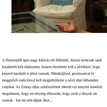
A főszereplőt igen nagy kihívás elé állították, hiszen nemcsak saját
karakterét kell eljátszania, hanem éreztetnie kell a nézőkkel, hogy
képzelt barátnői is jelen vannak. Mimikájával, gesztusaival és
meggyőző reakcióival kell megjelenítenie a néző által láthatatlan
csajokat. Az Emmy-díjas színésznőnek sikerül ezt annyira remekül
megoldania, hogy mi tényleg elhisszük, hogy azok a lányok ott
vannak - bár mi sem látjuk őket...