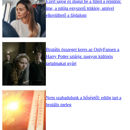
Ezért sajog és dugul be a füled a repülőn:
íme, a pilóta egyszerű trükkje, amivel
elkerülhető a fájdalom
Brutális összeget keres az OnlyFansen a
Harry Potter sztárja: nagyon különös
tartalmakat gyárt
Nem szabadulunk a hőségtől: eddig tart a
brutális meleg