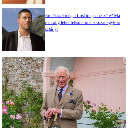
Emlékszel még a Lost idegsebészére? Ma
már alig lehet felismerni a sorozat egykori
sztárját