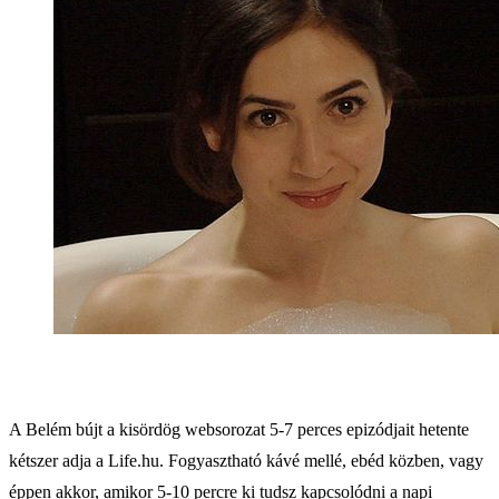
A Belém bújt a kisördög websorozat 5-7 perces epizódjait hetente
kétszer adja a Life.hu. Fogyasztható kávé mellé, ebéd közben, vagy
éppen akkor, amikor 5-10 percre ki tudsz kapcsolódni a napi