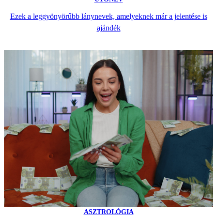
Ezek a leggyönyörűbb lánynevek, amelyeknek már a jelentése is
ajándék
ASZTROLÓGIA