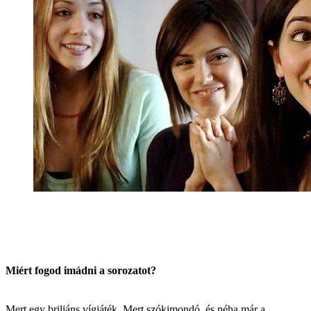
Miért fogod imádni a sorozatot?
Mert egy briliáns vígjáték. Mert szókimondó, és néha már a