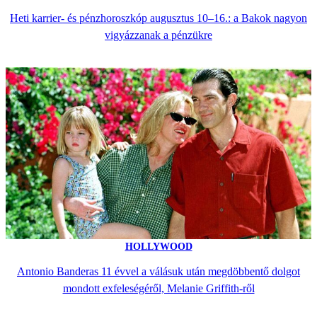
Heti karrier- és pénzhoroszkóp augusztus 10–16.: a Bakok nagyon
vigyázzanak a pénzükre
HOLLYWOOD
Antonio Banderas 11 évvel a válásuk után megdöbbentő dolgot
mondott exfeleségéről, Melanie Griffith-ről