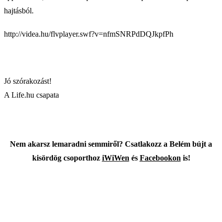
hajtásból.
http://videa.hu/flvplayer.swf?v=nfmSNRPdDQJkpfPh
Jó szórakozást!
A Life.hu csapata
Nem akarsz lemaradni semmiről? Csatlakozz a Belém bújt a
kisördög csoporthoz
iWiWen
és
Facebookon
is!