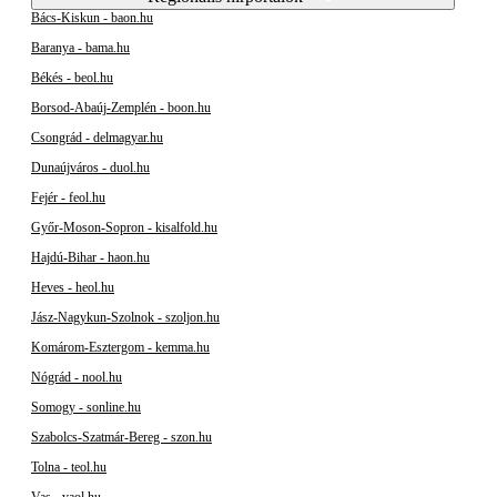
Bács-Kiskun - baon.hu
Baranya - bama.hu
Békés - beol.hu
Borsod-Abaúj-Zemplén - boon.hu
Csongrád - delmagyar.hu
Dunaújváros - duol.hu
Fejér - feol.hu
Győr-Moson-Sopron - kisalfold.hu
Hajdú-Bihar - haon.hu
Heves - heol.hu
Jász-Nagykun-Szolnok - szoljon.hu
Komárom-Esztergom - kemma.hu
Nógrád - nool.hu
Somogy - sonline.hu
Szabolcs-Szatmár-Bereg - szon.hu
Tolna - teol.hu
Vas - vaol.hu