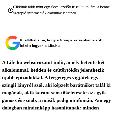
Cikkünk több mint egy évvel ezelőtt frissült utoljára, a benne
szereplő információk elavultak lehetnek.
Itt állíthatja be, hogy a Google keresőben elsők
között legyen a Life.hu
A Life.hu websorozatot indít, amely hetente két
alkalommal, kedden és csütörtökön jelentkezik
újabb epizódokkal. A fergeteges vígjáték egy
szingli lányról szól, aki képzelt barátnőket talál ki
magának, akik koránt sem tökéletesek: az egyik
gonosz és sznob, a másik pedig nimfomán. Ám egy
dologban mindenképp hasonlítanak: minden