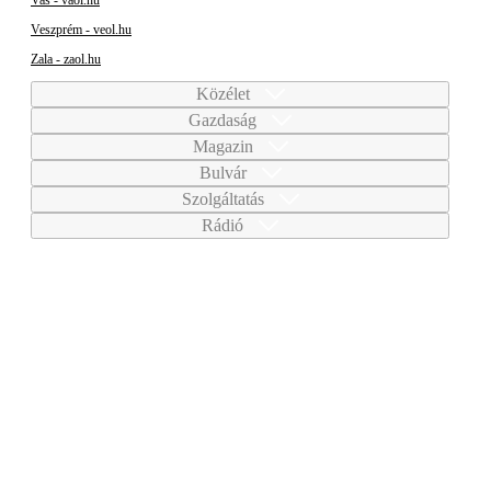
Veszprém - veol.hu
Zala - zaol.hu
Közélet
Gazdaság
Magazin
Bulvár
Szolgáltatás
Rádió