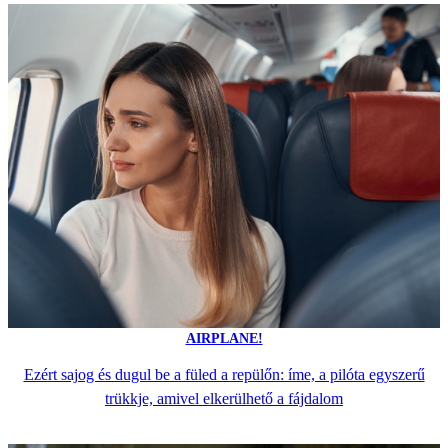
AIRPLANE!
Ezért sajog és dugul be a füled a repülőn: íme, a pilóta egyszerű
trükkje, amivel elkerülhető a fájdalom