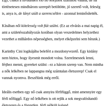
Egy, csakis a hivatásáért élő nő selejtnek számított valaha, de ha
történetesen mindhárom szerepét betöltötte, jó szerető volt, feleség
is, anya is,
de lányt szült a szerencsétlen
- azonnal leminősítették.
Kínában
női kötelesség volt fiút szülni.
(Ez az elvárás a mai napig él,
ami a születésszabályozás korában olyan veszedelmes helyzethez
vezethet a milliárdos népességben, melyet elképzelni sem bírunk.)
Karinthy Cini logikájába belefért a mozdonyvezető. Egy kislány
nem biztos, hogy ilyesmit mondott volna. Szerelmesnek lenni,
férjhez menni, gyereket szülni - ez a három szerep van. Nem mintha
a nők lelkében ne lappangna még számtalan életszerep! Csak el
vannak nyomva. Beszélünk még erről.
Ideális esetben egy nő csak annyira férfifüggő, mint amennyire egy
férfi nőfüggő. Egy nő lelkében is ott rejlik a sok megvalósítandó
életszerep és a független, férfi nélküli kaland.