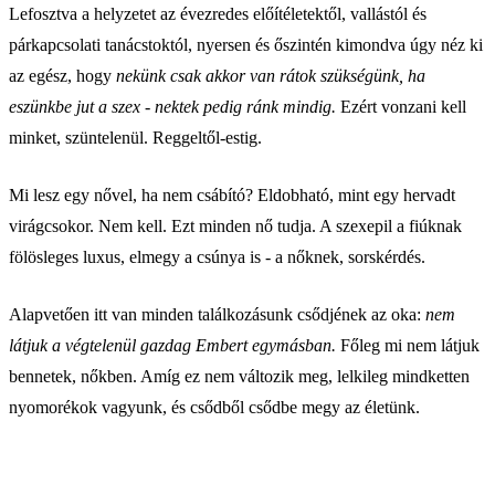
Lefosztva a helyzetet az évezredes előítéletektől, vallástól és
párkapcsolati tanácstoktól, nyersen és őszintén kimondva úgy néz ki
az egész, hogy
nekünk csak akkor van rátok szükségünk, ha
eszünkbe jut a szex
-
nektek pedig ránk mindig.
Ezért vonzani kell
minket, szüntelenül. Reggeltől-estig.
Mi lesz egy nővel, ha nem csábító? Eldobható, mint egy hervadt
virágcsokor. Nem kell. Ezt minden nő tudja. A szexepil a fiúknak
fölösleges luxus, elmegy a csúnya is - a nőknek, sorskérdés.
Alapvetően itt van minden találkozásunk csődjének az oka:
nem
látjuk a végtelenül gazdag Embert egymásban.
Főleg mi nem látjuk
bennetek, nőkben. Amíg ez nem változik meg, lelkileg mindketten
nyomorékok vagyunk, és csődből csődbe megy az életünk.