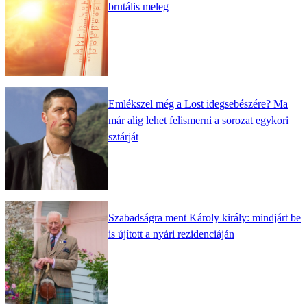
brutális meleg
Emlékszel még a Lost idegsebészére? Ma
már alig lehet felismerni a sorozat egykori
sztárját
Szabadságra ment Károly király: mindjárt be
is újított a nyári rezidenciáján