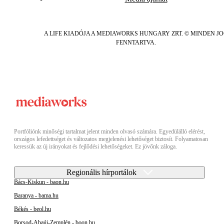
A LIFE KIADÓJA A MEDIAWORKS HUNGARY ZRT. © MINDEN J
FENNTARTVA.
Portfóliónk minőségi tartalmat jelent minden olvasó számára. Egyedülálló elérést,
országos lefedettséget és változatos megjelenési lehetőséget biztosít. Folyamatosan
keressük az új irányokat és fejlődési lehetőségeket. Ez jövőnk záloga.
Regionális hírportálok
Bács-Kiskun - baon.hu
Baranya - bama.hu
Békés - beol.hu
Borsod-Abaúj-Zemplén - boon.hu