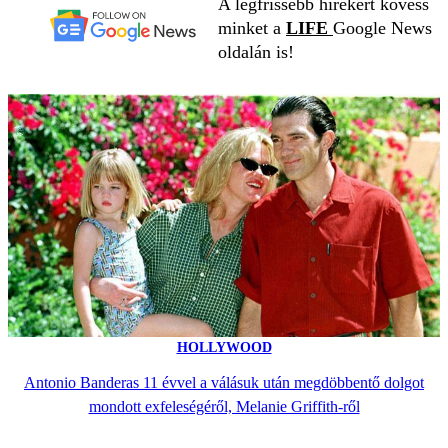
A legfrissebb hírekért kövess
minket a
LIFE
Google News
oldalán is!
HOLLYWOOD
Antonio Banderas 11 évvel a válásuk után megdöbbentő dolgot
mondott exfeleségéről, Melanie Griffith-ről