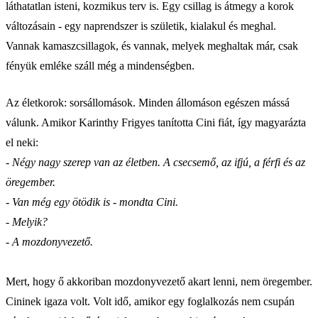
láthatatlan isteni, kozmikus terv is. Egy csillag is átmegy a korok
változásain - egy naprendszer is születik, kialakul és meghal.
Vannak kamaszcsillagok, és vannak, melyek meghaltak már, csak
fényük emléke száll még a mindenségben.
Az életkorok: sorsállomások. Minden állomáson egészen mássá
válunk. Amikor Karinthy Frigyes tanította Cini fiát, így magyarázta
el neki:
- Négy nagy szerep van az életben. A csecsemő, az ifjú, a férfi és az
öregember.
- Van még egy ötödik is - mondta Cini.
- Melyik?
- A mozdonyvezető.
Mert, hogy ő akkoriban mozdonyvezető akart lenni, nem öregember.
Cininek igaza volt. Volt idő, amikor egy foglalkozás nem csupán