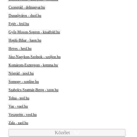
Csongrád - delmagyar.hu
Dunaújváros - duol.hu
Fejér - feol.hu
Győr-Moson-Sopron - kisalfold.hu
Hajdú-Bihar - haon.hu
Heves - heol.hu
Jász-Nagykun-Szolnok - szoljon.hu
Komárom-Esztergom - kemma.hu
Nógrád - nool.hu
Somogy - sonline.hu
Szabolcs-Szatmár-Bereg - szon.hu
Tolna - teol.hu
Vas - vaol.hu
Veszprém - veol.hu
Zala - zaol.hu
Közélet