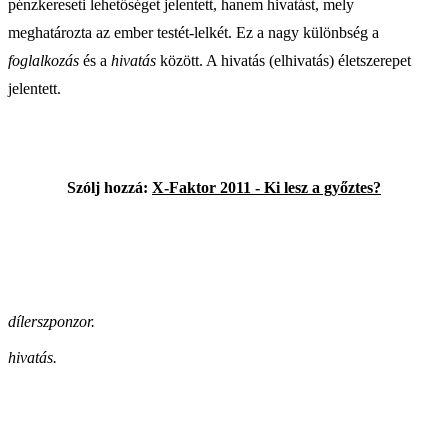
pénzkereseti lehetőséget jelentett, hanem hivatást, mely
meghatározta az ember testét-lelkét. Ez a nagy különbség a
foglalkozás
és a
hivatás
között. A hivatás (elhivatás) életszerepet
jelentett.
Szólj hozzá:
X-Faktor 2011 - Ki lesz a győztes?
díler
szponzor.
hivatás.