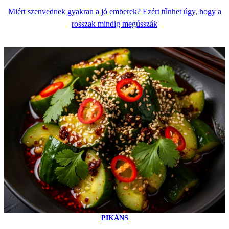
Miért szenvednek gyakran a jó emberek? Ezért tűnhet úgy, hogy a
rosszak mindig megússzák
PIKÁNS