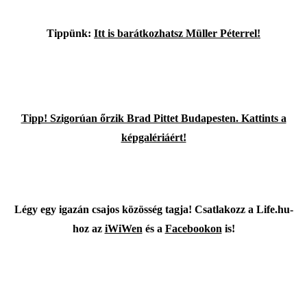
Tippünk:
Itt is barátkozhatsz Müller Péterrel!
Tipp! Szigorúan őrzik Brad Pittet Budapesten. Kattints a
képgalériáért!
Légy egy igazán csajos közösség tagja! Csatlakozz a Life.hu-
hoz az
iWiWen
és a
Facebookon
is!