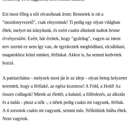
Ezt most főleg a női olvasóknak írom: Bennetek is ott a
"mozdonyvezető", csak elnyomtuk! Ti pedig egy olyan világban
éltek, melyet mi irányítunk, és ezért
csakis általunk tudtok benne
érvényesülni
. Ezért, bár érzitek, hogy "gyárilag", vagyis az isteni
terv szerint ez nem így van, de igyekeztek meghódítani, elcsábítani,
magatokhoz kötni minket, férfiakat. Akkor is, ha semmi kedvetek
hozzá.
A patriarchátus - melynek most jár le az ideje - olyan beteg helyzetet
teremtett, hogy a férfiaké, az egész kozmosz! A Föld, a Hold! Az
összes csillagok! Mienk az élettér, a kaland, a fölfedezés, az alkotás
és a tudás - plusz a nők -, s tiétek pedig csakis mi vagyunk, férfiak.
A ti sorsotok csakis mi vagyunk, semmi más. Nélkülünk hiába éltek.
Nem vagytok.