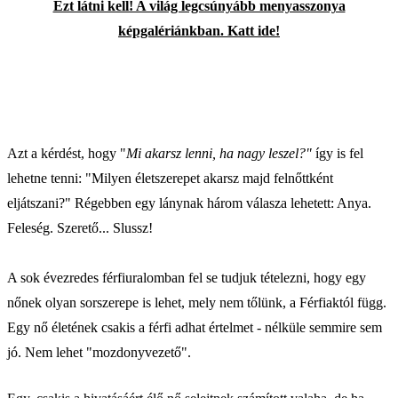
Ezt látni kell! A világ legcsúnyább menyasszonya
képgalériánkban. Katt ide!
Azt a kérdést, hogy "
Mi akarsz lenni, ha nagy leszel?"
így is fel
lehetne tenni: "Milyen életszerepet akarsz majd felnőttként
eljátszani?" Régebben egy lánynak három válasza lehetett: Anya.
Feleség. Szerető... Slussz!
A sok évezredes férfiuralomban fel se tudjuk tételezni, hogy egy
nőnek olyan sorszerepe is lehet, mely nem tőlünk, a Férfiaktól függ.
Egy nő életének csakis a férfi adhat értelmet - nélküle semmire sem
jó. Nem lehet "mozdonyvezető".