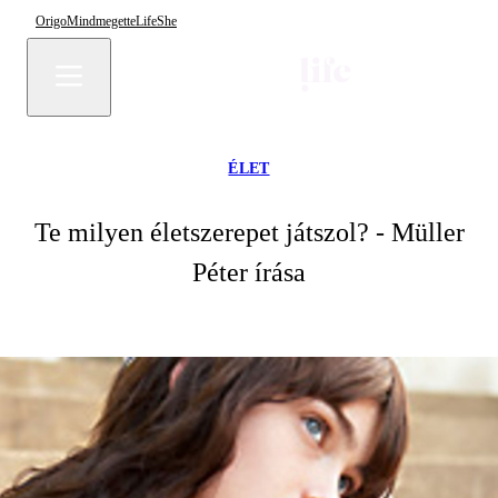
Origo
Mindmegette
Life
She
ÉLET
Te milyen életszerepet játszol? - Müller
Péter írása