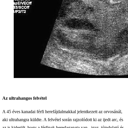
Az ultrahangos felvétel
A 45 éves kanadai férfi herefájdalmakkal jelentkezett az orvosánál,
aki ultrahangra küldte. A felvétel során rajzolódott ki az ijedt arc, és
az is kiderült, hogy a férfinak heredaganata van - igaz, jóindulatú és