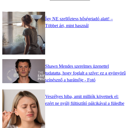
Így NE szellőztess hőségriadó alatt! –
Többet árt, mint használ
Shawn Mendes szerelmes üzenettel
tudatatta, hogy foglalt a szíve: ez a gyönyörű
színésznő a barátnője - Fotó
Veszélyes hiba, amit milliók követnek el:
ezért ne nyúlj fültisztító pálcikával a füledbe