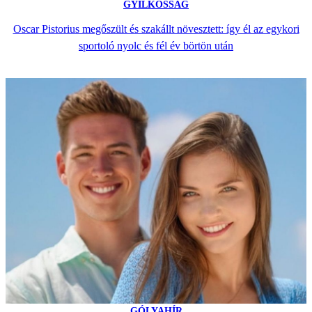
GYILKOSSÁG
Oscar Pistorius megőszült és szakállt növesztett: így él az egykori
sportoló nyolc és fél év börtön után
GÓLYAHÍR