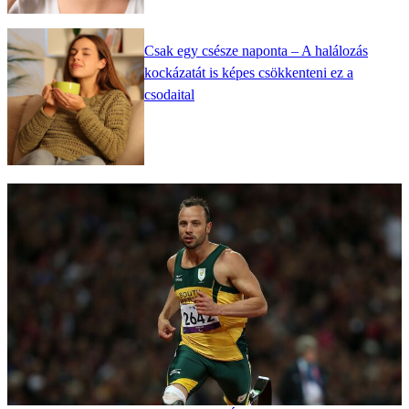
Csak egy csésze naponta – A halálozás
kockázatát is képes csökkenteni ez a
csodaital