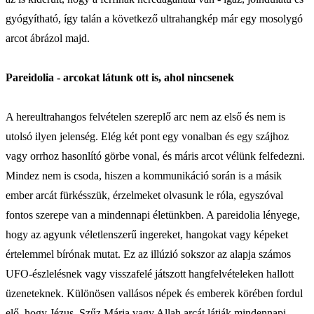
gyógyítható, így talán a következő ultrahangkép már egy mosolygó
arcot ábrázol majd.
Pareidolia - arcokat látunk ott is, ahol nincsenek
A hereultrahangos felvételen szereplő arc nem az első és nem is
utolsó ilyen jelenség. Elég két pont egy vonalban és egy szájhoz
vagy orrhoz hasonlító görbe vonal, és máris arcot vélünk felfedezni.
Mindez nem is csoda, hiszen a kommunikáció során is a másik
ember arcát fürkésszük, érzelmeket olvasunk le róla, egyszóval
fontos szerepe van a mindennapi életünkben. A pareidolia lényege,
hogy az agyunk véletlenszerű ingereket, hangokat vagy képeket
értelemmel bírónak mutat. Ez az illúzió sokszor az alapja számos
UFO-észlelésnek vagy visszafelé játszott hangfelvételeken hallott
üzeneteknek. Különösen vallásos népek és emberek körében fordul
elő, hogy Jézus, Szűz Mária vagy Allah arcát látják mindennapi,