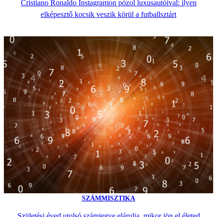
Cristiano Ronaldo Instagramon pózol luxusautóival: ilyen
elképesztő kocsik veszik körül a futballsztárt
SZÁMMISZTIKA
Születési éved utolsó számjegye elárulja, mikor jön el életed