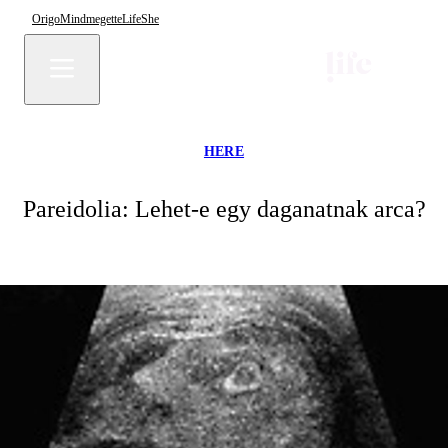
Origo
Mindmegette
Life
She
HERE
Pareidolia: Lehet-e egy daganatnak arca?