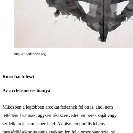
http://en.wikipedia.org
Rorschach-teszt
Az arcfelismerés hiánya
Miközben a legtöbben arcokat fedeznek fel ott is, ahol nem
feltétlenül vannak, agysérülést szenvedett emberek saját vagy
szüleik arcát sem ismerik fel. Az alsó temporális lebeny
megsérülésekor ugyanis gyakran lép fel a prozopagnózia, az