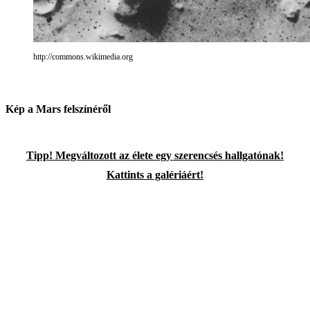
http://commons.wikimedia.org
Kép a Mars felszínéről
Tipp! Megváltozott az élete egy szerencsés hallgatónak!
Kattints a galériáért!