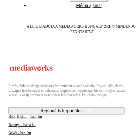
Média ajánlat
A LIFE KIADÓJA A MEDIAWORKS HUNGARY ZRT. © MINDEN J
FENNTARTVA.
Portfóliónk minőségi tartalmat jelent minden olvasó számára. Egyedülálló elérést,
országos lefedettséget és változatos megjelenési lehetőséget biztosít. Folyamatosan
keressük az új irányokat és fejlődési lehetőségeket. Ez jövőnk záloga.
Regionális hírportálok
Bács-Kiskun - baon.hu
Baranya - bama.hu
Békés - beol.hu