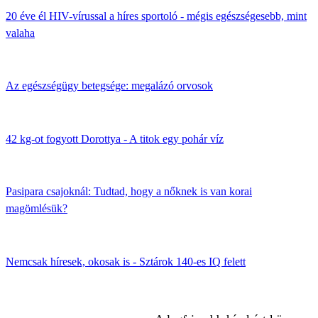
20 éve él HIV-vírussal a híres sportoló - mégis egészségesebb, mint
valaha
Az egészségügy betegsége: megalázó orvosok
42 kg-ot fogyott Dorottya - A titok egy pohár víz
Pasipara csajoknál: Tudtad, hogy a nőknek is van korai
magömlésük?
Nemcsak híresek, okosak is - Sztárok 140-es IQ felett