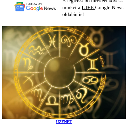
A legfrissebb hírekért kövess
minket a
LIFE
Google News
oldalán is!
ÜZENET