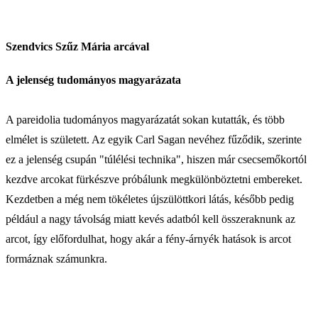
Szendvics Szűz Mária arcával
A jelenség tudományos magyarázata
A pareidolia tudományos magyarázatát sokan kutatták, és több
elmélet is született. Az egyik Carl Sagan nevéhez fűződik, szerinte
ez a jelenség csupán "túlélési technika", hiszen már csecsemőkortól
kezdve arcokat fürkészve próbálunk megkülönböztetni embereket.
Kezdetben a még nem tökéletes újszülöttkori látás, később pedig
például a nagy távolság miatt kevés adatból kell összeraknunk az
arcot, így előfordulhat, hogy akár a fény-árnyék hatások is arcot
formáznak számunkra.