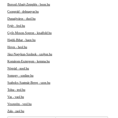
Borsod-Abaúj-Zemplén - boon.hu
Csongrád - delmagyar.hu
Dunaújváros - duol.hu
Fejér - feol.hu
Győr-Moson-Sopron - kisalfold.hu
Hajdú-Bihar - haon.hu
Heves - heol.hu
Jász-Nagykun-Szolnok - szoljon.hu
Komárom-Esztergom - kemma.hu
Nógrád - nool.hu
Somogy - sonline.hu
Szabolcs-Szatmár-Bereg - szon.hu
Tolna - teol.hu
Vas - vaol.hu
Veszprém - veol.hu
Zala - zaol.hu