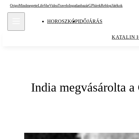
Origo
Mindmegette
Life
She
Videa
Travelo
Ingatlanbazár
GPhírek
Reblog
Játékok
HOROSZKÓP
IDŐJÁRÁS
KATALIN 
India megvásárolta a