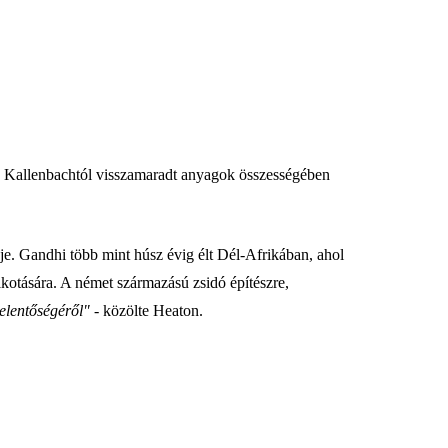
l és Kallenbachtól visszamaradt anyagok összességében
ője. Gandhi több mint húsz évig élt Dél-Afrikában, ahol
lkotására. A német származású zsidó építészre,
jelentőségéről"
- közölte Heaton.