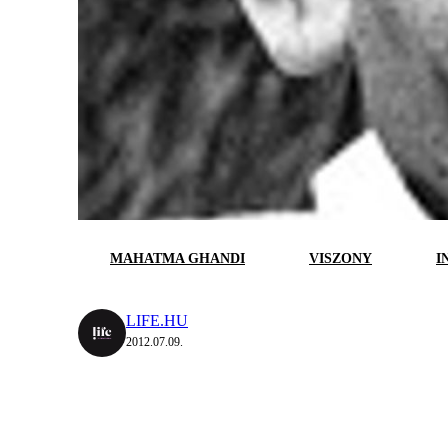
MAHATMA GHANDI
VISZONY
I
LIFE.HU
2012.07.09.