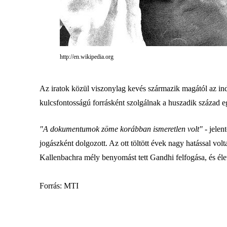
http://en.wikipedia.org
Az iratok közül viszonylag kevés származik magától az indi
kulcsfontosságú forrásként szolgálnak a huszadik század 
"A dokumentumok zöme korábban ismeretlen volt"
- jelen
jogászként dolgozott. Az ott töltött évek nagy hatással v
Kallenbachra mély benyomást tett Gandhi felfogása, és élet
Forrás: MTI