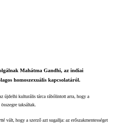
szolgálnak Mahátma Gandhi, az indiai
ólagos homoszexuális kapcsolatáról.
újdelhi kulturális tárca rábólintott arra, hogy a
összegre taksáltak.
rtté vált, hogy a szerző azt sugallja: az erőszakmentességet