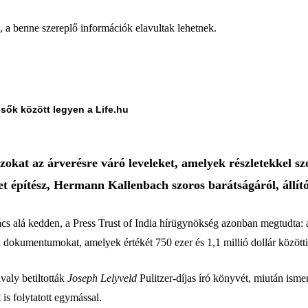
a, a benne szereplő információk elavultak lehetnek.
lsők között legyen a Life.hu
zokat az árverésre váró leveleket, amelyek részletekkel 
t építész, Hermann Kallenbach szoros barátságáról, állít
s alá kedden, a Press Trust of India hírügynökség azonban megtudta: az 
dokumentumokat, amelyek értékét 750 ezer és 1,1 millió dollár közötti 
valy betiltották
Joseph Lelyveld
Pulitzer-díjas író könyvét, miután isme
 is folytatott egymással.