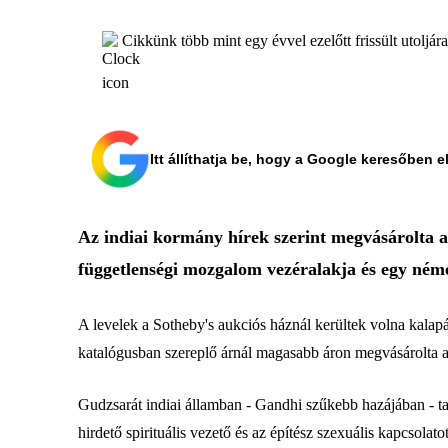
Cikkünk több mint egy évvel ezelőtt frissült utoljár
Itt állíthatja be, hogy a Google keresőben e
Az indiai kormány hírek szerint megvásárolta a
függetlenségi mozgalom vezéralakja és egy néme
A levelek a Sotheby's aukciós háznál kerültek volna kalapác
katalógusban szereplő árnál magasabb áron megvásárolta a 
Gudzsarát indiai államban - Gandhi szűkebb hazájában - ta
hirdető spirituális vezető és az építész szexuális kapcsolatot