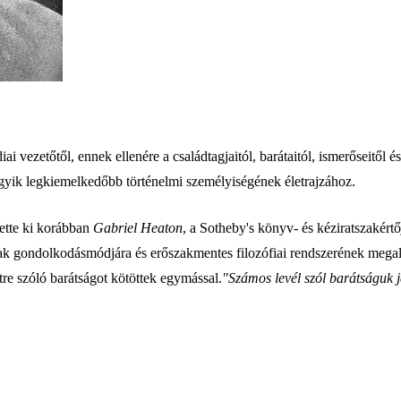
ai vezetőtől, ennek ellenére a családtagjaitól, barátaitól, ismerőseitő
egyik legkiemelkedőbb történelmi személyiségének életrajzához.
tette ki korábban
Gabriel Heaton
, a Sotheby's könyv- és kéziratszakért
oltak gondolkodásmódjára és erőszakmentes filozófiai rendszerének mega
re szóló barátságot kötöttek egymással.
"Számos levél szól barátságuk 