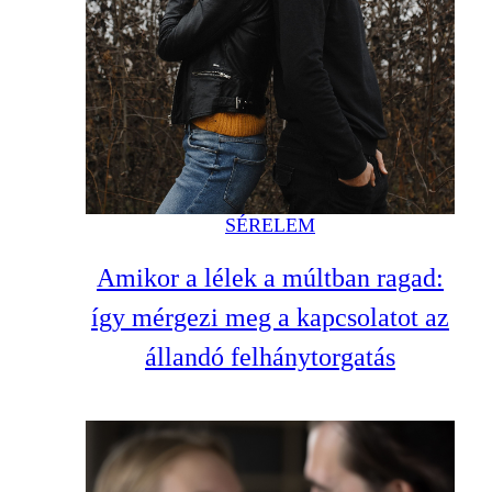
SÉRELEM
Amikor a lélek a múltban ragad:
így mérgezi meg a kapcsolatot az
állandó felhánytorgatás