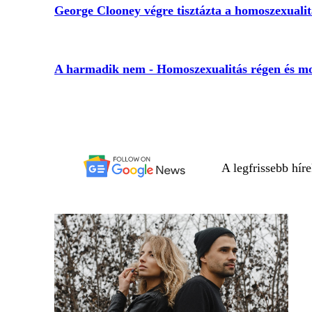
George Clooney végre tisztázta a homoszexualit
A harmadik nem - Homoszexualitás régen és m
A legfrissebb hír