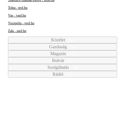
Tolna - teol.hu
Vas - vaol.hu
Veszprém - veol.hu
Zala - zaol.hu
Közélet
Gazdaság
Magazin
Bulvár
Szolgáltatás
Rádió