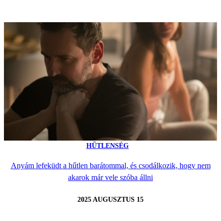
HŰTLENSÉG
Anyám lefeküdt a hűtlen barátommal, és csodálkozik, hogy nem
akarok már vele szóba állni
2025 AUGUSZTUS 15