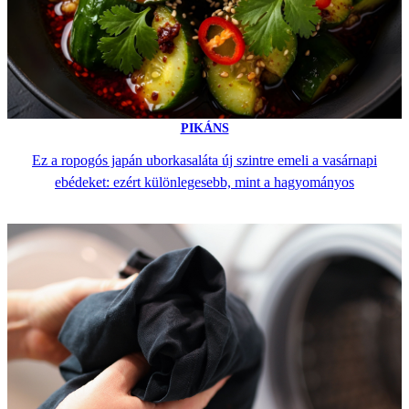
PIKÁNS
Ez a ropogós japán uborkasaláta új szintre emeli a vasárnapi
ebédeket: ezért különlegesebb, mint a hagyományos