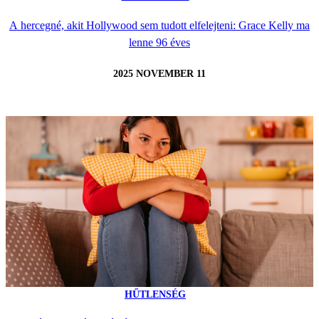
A hercegné, akit Hollywood sem tudott elfelejteni: Grace Kelly ma
lenne 96 éves
2025 NOVEMBER 11
HŰTLENSÉG