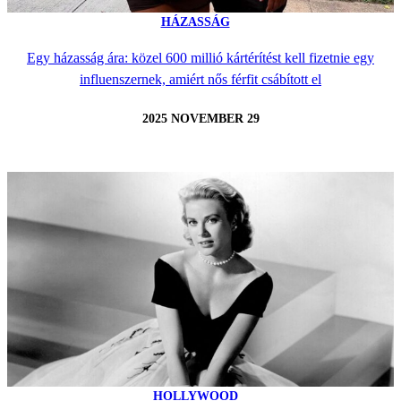
HÁZASSÁG
Egy házasság ára: közel 600 millió kártérítést kell fizetnie egy
influenszernek, amiért nős férfit csábított el
2025 NOVEMBER 29
HOLLYWOOD