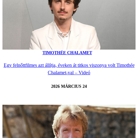
TIMOTHÉE CHALAMET
Egy felnőttfilmes azt állítja, éveken át titkos viszonya volt Timothée
Chalamet-val – Videó
2026 MÁRCIUS 24