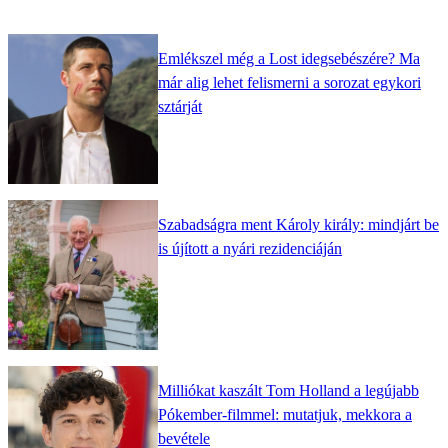
Emlékszel még a Lost idegsebészére? Ma
már alig lehet felismerni a sorozat egykori
sztárját
Szabadságra ment Károly király: mindjárt be
is újított a nyári rezidenciáján
Milliókat kaszált Tom Holland a legújabb
Pókember-filmmel: mutatjuk, mekkora a
bevétele