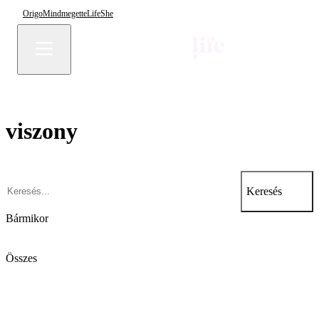
Origo
Mindmegette
Life
She
viszony
Keresés
Bármikor
Összes