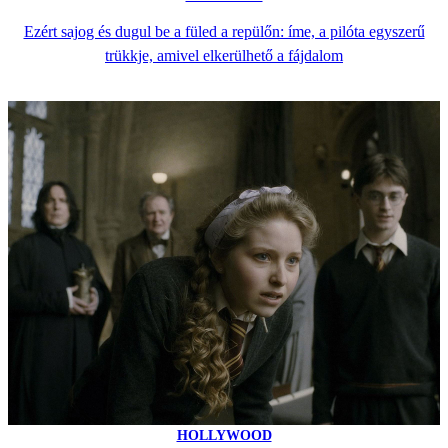
Ezért sajog és dugul be a füled a repülőn: íme, a pilóta egyszerű
trükkje, amivel elkerülhető a fájdalom
HOLLYWOOD