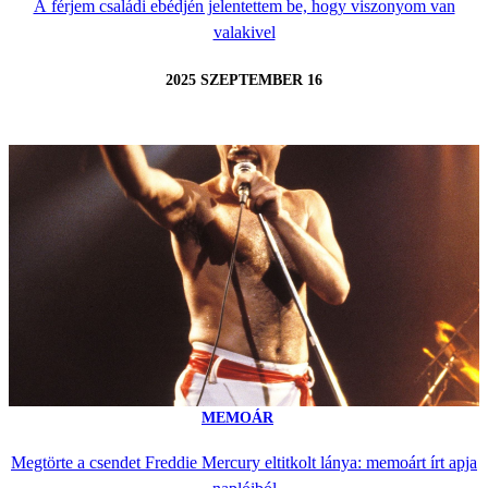
A férjem családi ebédjén jelentettem be, hogy viszonyom van
valakivel
2025 SZEPTEMBER 16
MEMOÁR
Megtörte a csendet Freddie Mercury eltitkolt lánya: memoárt írt apja