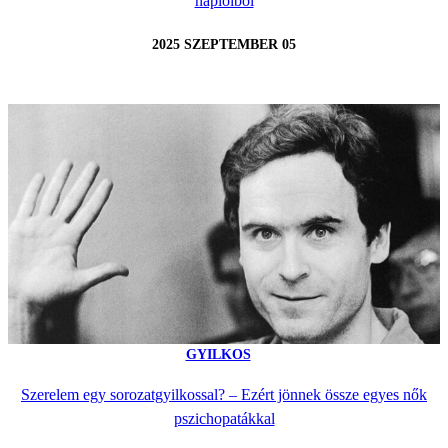
naplóiból
2025 SZEPTEMBER 05
GYILKOS
Szerelem egy sorozatgyilkossal? – Ezért jönnek össze egyes nők
pszichopatákkal