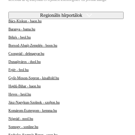
Regionális hírportálok
Bács-Kiskun - baon.hu
Baranya - bama.hu
Békés - beol.hu
Borsod-Abaúj-Zemplén - boon.hu
Csongrád - delmagyar.hu
Dunaújváros - duol.hu
Fejér - feol.hu
Győr-Moson-Sopron - kisalfold.hu
Hajdú-Bihar - haon.hu
Heves - heol.hu
Jász-Nagykun-Szolnok - szoljon.hu
Komárom-Esztergom - kemma.hu
Nógrád - nool.hu
Somogy - sonline.hu
Szabolcs-Szatmár-Bereg - szon.hu