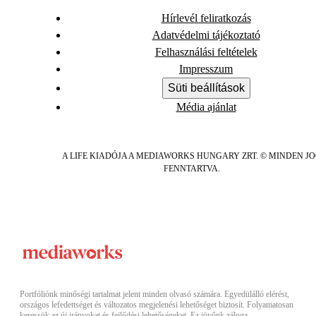
Hírlevél feliratkozás
Adatvédelmi tájékoztató
Felhasználási feltételek
Impresszum
Süti beállítások
Média ajánlat
A LIFE KIADÓJA A MEDIAWORKS HUNGARY ZRT. © MINDEN J
FENNTARTVA.
Portfóliónk minőségi tartalmat jelent minden olvasó számára. Egyedülálló elérést,
országos lefedettséget és változatos megjelenési lehetőséget biztosít. Folyamatosan
keressük az új irányokat és fejlődési lehetőségeket. Ez jövőnk záloga.