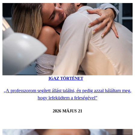
IGAZ TÖRTÉNET
„A professzorom segített állást találni, én pedig azzal háláltam meg,
hogy lefeküdtem a feleségével”
2026 MÁJUS 21