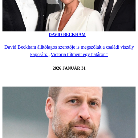
DAVID BECKHAM
David Beckham állítólagos szeretője is megszólalt a családi viszály
kapcsán: „Victoria túlment egy határon"
2026 JANUÁR 31