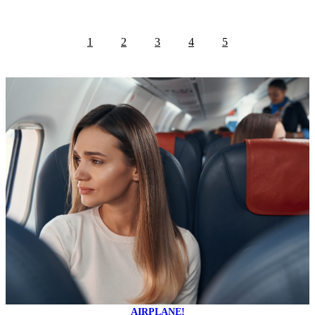
1
2
3
4
5
AIRPLANE!