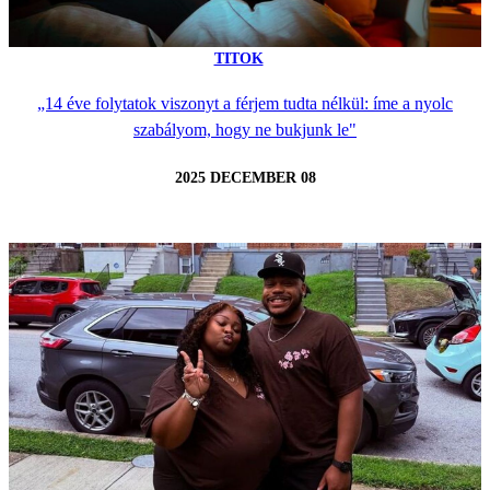
TITOK
„14 éve folytatok viszonyt a férjem tudta nélkül: íme a nyolc
szabályom, hogy ne bukjunk le"
2025 DECEMBER 08