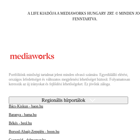
A LIFE KIADÓJA A MEDIAWORKS HUNGARY ZRT. © MINDEN J
FENNTARTVA.
Portfóliónk minőségi tartalmat jelent minden olvasó számára. Egyedülálló elérést,
országos lefedettséget és változatos megjelenési lehetőséget biztosít. Folyamatosan
keressük az új irányokat és fejlődési lehetőségeket. Ez jövőnk záloga.
Regionális hírportálok
Bács-Kiskun - baon.hu
Baranya - bama.hu
Békés - beol.hu
Borsod-Abaúj-Zemplén - boon.hu
Csongrád - delmagyar.hu