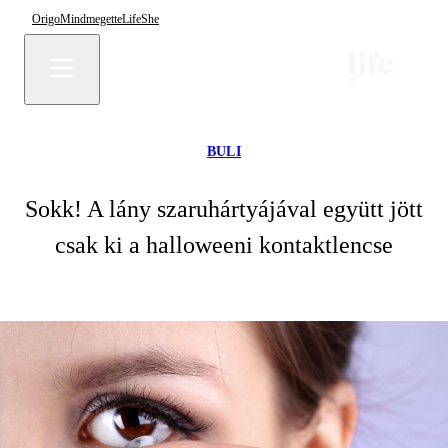
Origo
Mindmegette
Life
She
BULI
Sokk! A lány szaruhártyájával együtt jött
csak ki a halloweeni kontaktlencse