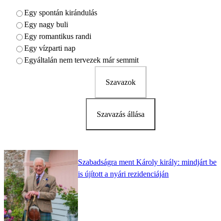
Egy spontán kirándulás
Egy nagy buli
Egy romantikus randi
Egy vízparti nap
Egyáltalán nem tervezek már semmit
Szavazok
Szavazás állása
Szabadságra ment Károly király: mindjárt be
is újított a nyári rezidenciáján