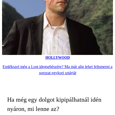
HOLLYWOOD
Emlékszel még a Lost idegsebészére? Ma már alig lehet felismerni a
sorozat egykori sztárját
Ha még egy dolgot kipipálhatnál idén
nyáron, mi lenne az?