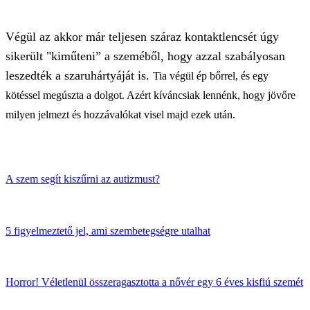
Végül az akkor már teljesen száraz kontaktlencsét úgy
sikerült "kiműteni” a szeméből, hogy azzal szabályosan
leszedték a szaruhártyáját is.
Tia végül ép bőrrel, és egy
kötéssel megúszta a dolgot. Azért kíváncsiak lennénk, hogy jövőre
milyen jelmezt és hozzávalókat visel majd ezek után.
A szem segít kiszűrni az autizmust?
5 figyelmeztető jel, ami szembetegségre utalhat
Horror! Véletlenül összeragasztotta a nővér egy 6 éves kisfiú szemét