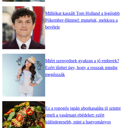
Milliókat kaszált Tom Holland a legújabb
Pókember-filmmel: mutatjuk, mekkora a
bevétele
Miért szenvednek gyakran a jó emberek?
Ezért tűnhet úgy, hogy a rosszak mindig
megússzák
Ez a ropogós japán uborkasaláta új szintre
emeli a vasárnapi ebédeket: ezért
különlegesebb, mint a hagyományos