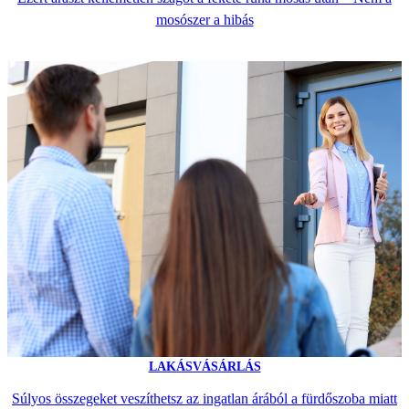
mosószer a hibás
LAKÁSVÁSÁRLÁS
Súlyos összegeket veszíthetsz az ingatlan árából a fürdőszoba miatt