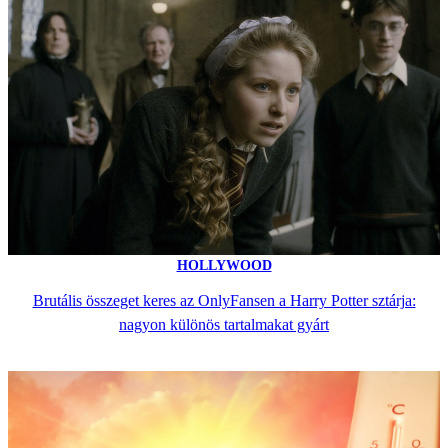
HOLLYWOOD
Brutális összeget keres az OnlyFansen a Harry Potter sztárja:
nagyon különös tartalmakat gyárt