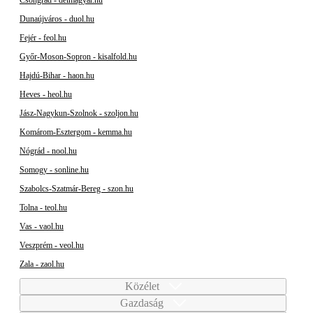
Dunaújváros - duol.hu
Fejér - feol.hu
Győr-Moson-Sopron - kisalfold.hu
Hajdú-Bihar - haon.hu
Heves - heol.hu
Jász-Nagykun-Szolnok - szoljon.hu
Komárom-Esztergom - kemma.hu
Nógrád - nool.hu
Somogy - sonline.hu
Szabolcs-Szatmár-Bereg - szon.hu
Tolna - teol.hu
Vas - vaol.hu
Veszprém - veol.hu
Zala - zaol.hu
Közélet
Gazdaság