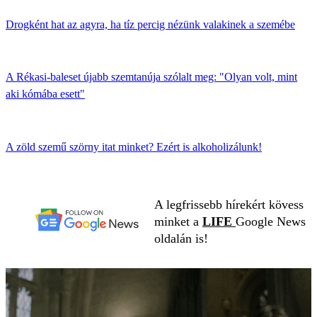
Drogként hat az agyra, ha tíz percig nézünk valakinek a szemébe
A Rékasi-baleset újabb szemtanúja szólalt meg: "Olyan volt, mint
aki kómába esett"
A zöld szemű szörny itat minket? Ezért is alkoholizálunk!
A legfrissebb hírekért kövess
minket a
LIFE
Google News
oldalán is!