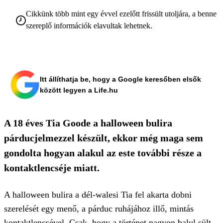
Cikkünk több mint egy évvel ezelőtt frissült utoljára, a benne
szereplő információk elavultak lehetnek.
Itt állíthatja be, hogy a Google keresőben elsők
között legyen a Life.hu
A 18 éves Tia Goode a halloween bulira
párducjelmezzel készült, ekkor még maga sem
gondolta hogyan alakul az este további része a
kontaktlencséje miatt.
A halloween bulira a dél-walesi Tia fel akarta dobni
szerelését egy menő, a párduc ruhájához illő, mintás
kontaktlencsével. Csak, hogy a történet nagyon balul sült