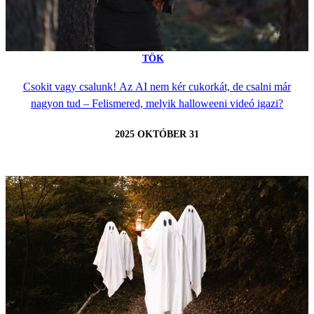
TÖK
Csokit vagy csalunk! Az AI nem kér cukorkát, de csalni már
nagyon tud – Felismered, melyik halloweeni videó igazi?
2025 OKTÓBER 31