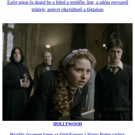
Ezért sajog és dugul be a füled a repülőn: íme, a pilóta egyszerű
trükkje, amivel elkerülhető a fájdalom
HOLLYWOOD
Brutális összeget keres az OnlyFansen a Harry Potter sztárja: