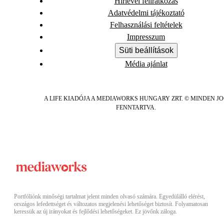
Hírlevél feliratkozás
Adatvédelmi tájékoztató
Felhasználási feltételek
Impresszum
Süti beállítások
Média ajánlat
A LIFE KIADÓJA A MEDIAWORKS HUNGARY ZRT. © MINDEN J
FENNTARTVA.
Portfóliónk minőségi tartalmat jelent minden olvasó számára. Egyedülálló elérést,
országos lefedettséget és változatos megjelenési lehetőséget biztosít. Folyamatosan
keressük az új irányokat és fejlődési lehetőségeket. Ez jövőnk záloga.