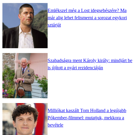
Emlékszel még a Lost idegsebészére? Ma
már alig lehet felismerni a sorozat egykori
sztárját
Szabadságra ment Károly király: mindjárt be
is újított a nyári rezidenciáján
Milliókat kaszált Tom Holland a legújabb
Pókember-filmmel: mutatjuk, mekkora a
bevétele