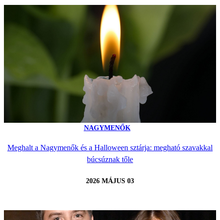
NAGYMENŐK
Meghalt a Nagymenők és a Halloween sztárja: megható szavakkal
búcsúznak tőle
2026 MÁJUS 03