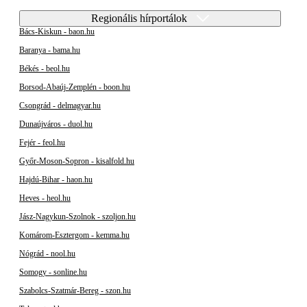
Regionális hírportálok
Bács-Kiskun - baon.hu
Baranya - bama.hu
Békés - beol.hu
Borsod-Abaúj-Zemplén - boon.hu
Csongrád - delmagyar.hu
Dunaújváros - duol.hu
Fejér - feol.hu
Győr-Moson-Sopron - kisalfold.hu
Hajdú-Bihar - haon.hu
Heves - heol.hu
Jász-Nagykun-Szolnok - szoljon.hu
Komárom-Esztergom - kemma.hu
Nógrád - nool.hu
Somogy - sonline.hu
Szabolcs-Szatmár-Bereg - szon.hu