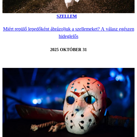
SZELLEM
Miért repülő lepedőként ábrázoljuk a szellemeket? A válasz egészen
hideglelős
2025 OKTÓBER 31