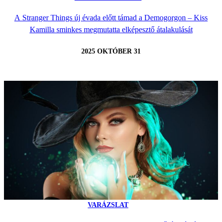
A Stranger Things új évada előtt támad a Demogorgon – Kiss
Kamilla sminkes megmutatta elképesztő átalakulását
2025 OKTÓBER 31
VARÁZSLAT