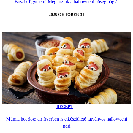
Boszik figyelem! Meghoztuk a halloweeni bőségmágiát
2025 OKTÓBER 31
RECEPT
Múmia hot dog: air fryerben is elkészíthető látványos halloweeni
nasi