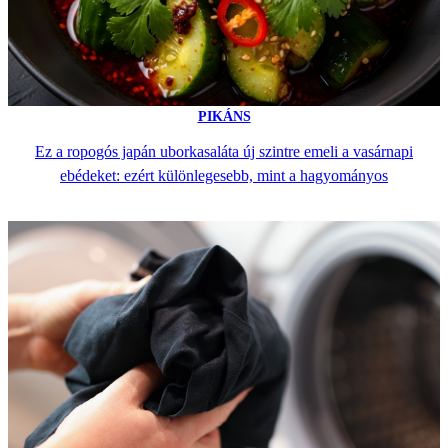
PIKÁNS
Ez a ropogós japán uborkasaláta új szintre emeli a vasárnapi
ebédeket: ezért különlegesebb, mint a hagyományos