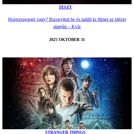
TESZT
Horrorrajongó vagy? Bizonyítsd be és találd ki filmet az idézet
alapján – Kvíz
2025 OKTÓBER 31
STRANGER THINGS