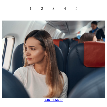
1
2
3
4
5
AIRPLANE!