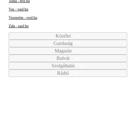
Tolna - teol.hu
Vas - vaol.hu
Veszprém - veol.hu
Zala - zaol.hu
Közélet
Gazdaság
Magazin
Bulvár
Szolgáltatás
Rádió