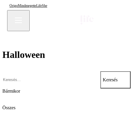
Origo
Mindmegette
Life
She
Halloween
Keresés
Bármikor
Összes