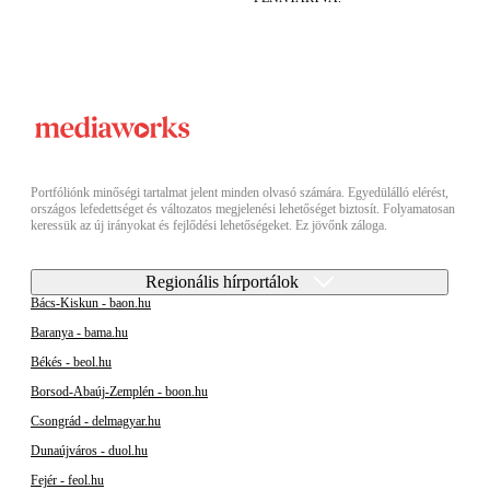
Portfóliónk minőségi tartalmat jelent minden olvasó számára. Egyedülálló elérést,
országos lefedettséget és változatos megjelenési lehetőséget biztosít. Folyamatosan
keressük az új irányokat és fejlődési lehetőségeket. Ez jövőnk záloga.
Regionális hírportálok
Bács-Kiskun - baon.hu
Baranya - bama.hu
Békés - beol.hu
Borsod-Abaúj-Zemplén - boon.hu
Csongrád - delmagyar.hu
Dunaújváros - duol.hu
Fejér - feol.hu