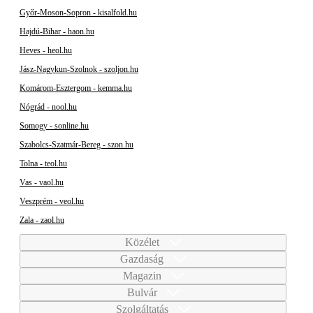
Győr-Moson-Sopron - kisalfold.hu
Hajdú-Bihar - haon.hu
Heves - heol.hu
Jász-Nagykun-Szolnok - szoljon.hu
Komárom-Esztergom - kemma.hu
Nógrád - nool.hu
Somogy - sonline.hu
Szabolcs-Szatmár-Bereg - szon.hu
Tolna - teol.hu
Vas - vaol.hu
Veszprém - veol.hu
Zala - zaol.hu
Közélet
Gazdaság
Magazin
Bulvár
Szolgáltatás