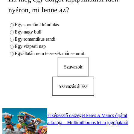
nyáron, mi lenne az?
Egy spontán kirándulás
Egy nagy buli
Egy romantikus randi
Egy vízparti nap
Egyáltalán nem tervezek már semmit
Szavazok
Szavazás állása
Elképesztő összeget keres A Mancs őrjárat
alkotója – Multimilliomos lett a jogdíjakból