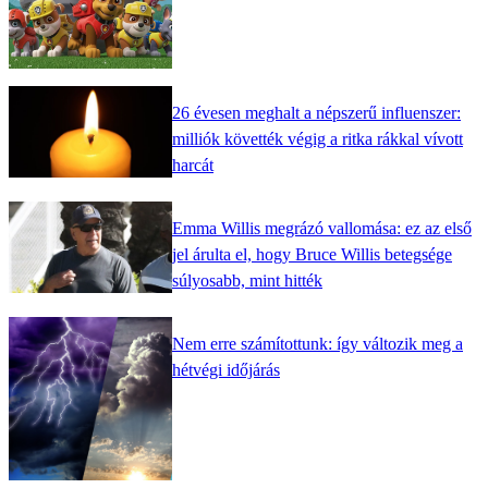
26 évesen meghalt a népszerű influenszer:
milliók követték végig a ritka rákkal vívott
harcát
Emma Willis megrázó vallomása: ez az első
jel árulta el, hogy Bruce Willis betegsége
súlyosabb, mint hitték
Nem erre számítottunk: így változik meg a
hétvégi időjárás