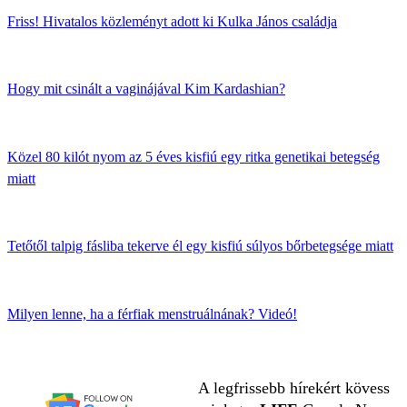
Friss! Hivatalos közleményt adott ki Kulka János családja
Hogy mit csinált a vaginájával Kim Kardashian?
Közel 80 kilót nyom az 5 éves kisfiú egy ritka genetikai betegség
miatt
Tetőtől talpig fásliba tekerve él egy kisfiú súlyos bőrbetegsége miatt
Milyen lenne, ha a férfiak menstruálnának? Videó!
A legfrissebb hírekért kövess