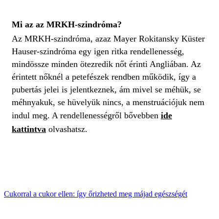
Mi az az MRKH-szindróma?
Az MRKH-szindróma, azaz Mayer Rokitansky Küster
Hauser-szindróma egy igen ritka rendellenesség,
mindössze minden ötezredik nőt érinti Angliában. Az
érintett nőknél a petefészek rendben működik, így a
pubertás jelei is jelentkeznek, ám mivel se méhük, se
méhnyakuk, se hüvelyük nincs, a menstruációjuk nem
indul meg. A rendellenességről bővebben
ide
kattintva
olvashatsz.
Cukorral a cukor ellen: így őrizheted meg májad egészségét