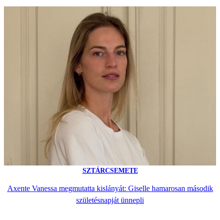
SZTÁRCSEMETE
Axente Vanessa megmutatta kislányát: Giselle hamarosan második
születésnapját ünnepli