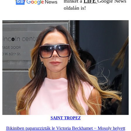
minket a
LIFE
Google News
oldalán is!
SAINT TROPEZ
Bikiniben paparazzizták le Victoria Beckhamet − Mosoly helyett