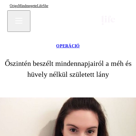
Origo
Mindmegette
Life
She
OPERÁCIÓ
Őszintén beszélt mindennapjairól a méh és
hüvely nélkül született lány