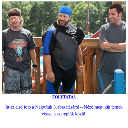
FOLYTATÁS
Itt az első fotó a Nagyfiúk 3. forgatásáról – Nézd meg, kik térnek
vissza a szereplők közül!