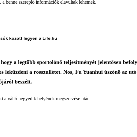
a, a benne szereplő információk elavultak lehetnek.
lsők között legyen a Life.hu
gy a legtöbb sportolónő teljesítményét jelentősen befolyás
pes leküzdeni a rosszullétet. Nos, Fu Yuanhui úszónő az utó
járól beszélt.
i a váltó negyedik helyének megszerzése után