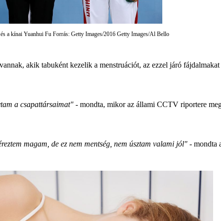
és a kínai Yuanhui Fu Forrás: Getty Images/2016 Getty Images/Al Bello
nak, akik tabuként kezelik a menstruációt, az ezzel járó fájdalmakat pe
ytam a csapattársaimat"
- mondta, mikor az állami CCTV riportere megké
 éreztem magam, de ez nem mentség, nem úsztam valami jól"
- mondta a