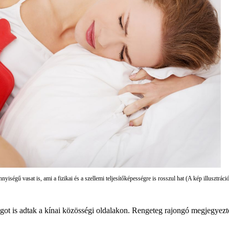
nyiségű vasat is, ami a fizikai és a szellemi teljesítőképességre is rosszul hat (A kép illusztrá
angot is adtak a kínai közösségi oldalakon. Rengeteg rajongó megjegyez