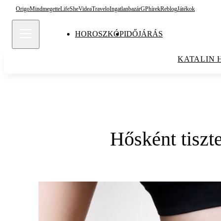
Origo
Mindmegette
Life
She
Videa
Travelo
Ingatlanbazár
GPhírek
Reblog
Játékok
HOROSZKÓP
IDŐJÁRÁS
KATALIN 
Hősként tiszte