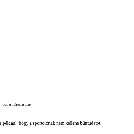
ció) Forrás: Dreamstime
te például, hogy a sportolónak nem kellene bűntudatot