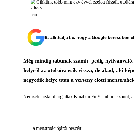
Cikkünk több mint egy évvel ezelőtt frissült utoljár
Itt állíthatja be, hogy a Google keresőben e
Még mindig tabunak számít, pedig nyilvánvaló, ho
helyről az utolsóra esik vissza, de akad, aki ké
negyedik helye után a verseny előtti menstruáció
Nemzeti hősként fogadták Kínában Fu Yuanhui úszónőt, ak
a menstruációjáról beszélt.