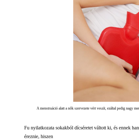
A menstruáció alatt a nők szervezete vért veszít, ezáltal pedig nagy men
Fu nyilatkozata sokakból dícséretet váltott ki, és ennek h
éreznie, hiszen