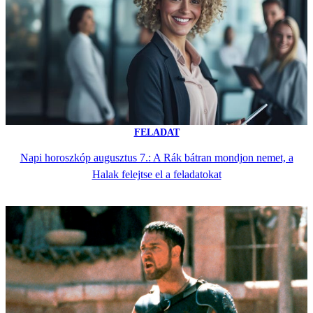
FELADAT
Napi horoszkóp augusztus 7.: A Rák bátran mondjon nemet, a
Halak felejtse el a feladatokat