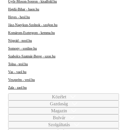
Győr-Moson-Sopron - kisalfold.hu
Hajdú-Bihar - haon.hu
Heves - heol.hu
Jász-Nagykun-Szolnok - szoljon.hu
Komárom-Esztergom - kemma.hu
Nógrád - nool.hu
Somogy - sonline.hu
Szabolcs-Szatmár-Bereg - szon.hu
Tolna - teol.hu
Vas - vaol.hu
Veszprém - veol.hu
Zala - zaol.hu
Közélet
Gazdaság
Magazin
Bulvár
Szolgáltatás