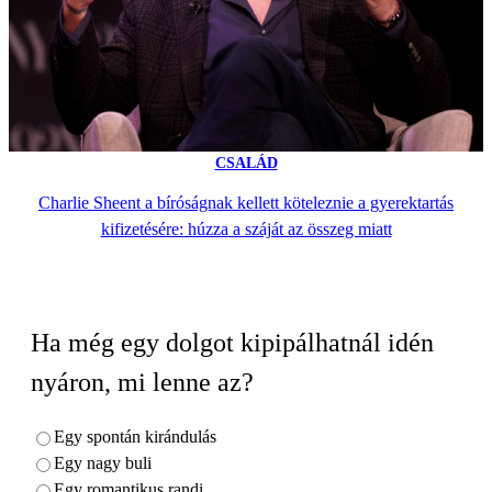
CSALÁD
Charlie Sheent a bíróságnak kellett köteleznie a gyerektartás
kifizetésére: húzza a száját az összeg miatt
Ha még egy dolgot kipipálhatnál idén
nyáron, mi lenne az?
Egy spontán kirándulás
Egy nagy buli
Egy romantikus randi