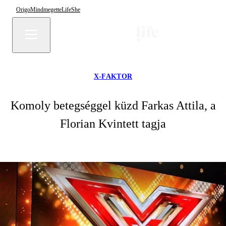
Origo
Mindmegette
Life
She
X-FAKTOR
Komoly betegséggel küzd Farkas Attila, a
Florian Kvintett tagja