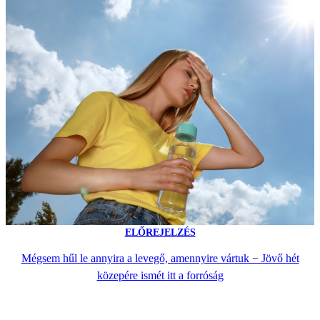
ELŐREJELZÉS
Mégsem hűl le annyira a levegő, amennyire vártuk − Jövő hét
közepére ismét itt a forróság