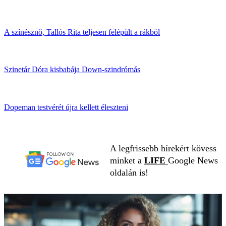
A színésznő, Tallós Rita teljesen felépült a rákból
Szinetár Dóra kisbabája Down-szindrómás
Dopeman testvérét újra kellett éleszteni
A legfrissebb hírekért kövess
minket a
LIFE
Google News
oldalán is!