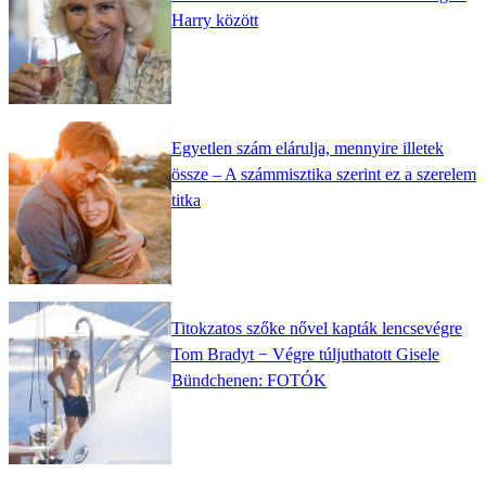
Harry között
Egyetlen szám elárulja, mennyire illetek
össze – A számmisztika szerint ez a szerelem
titka
Titokzatos szőke nővel kapták lencsevégre
Tom Bradyt − Végre túljuthatott Gisele
Bündchenen: FOTÓK