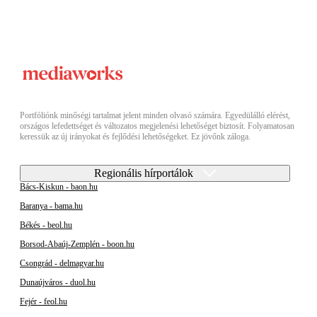
Portfóliónk minőségi tartalmat jelent minden olvasó számára. Egyedülálló elérést,
országos lefedettséget és változatos megjelenési lehetőséget biztosít. Folyamatosan
keressük az új irányokat és fejlődési lehetőségeket. Ez jövőnk záloga.
Regionális hírportálok
Bács-Kiskun - baon.hu
Baranya - bama.hu
Békés - beol.hu
Borsod-Abaúj-Zemplén - boon.hu
Csongrád - delmagyar.hu
Dunaújváros - duol.hu
Fejér - feol.hu