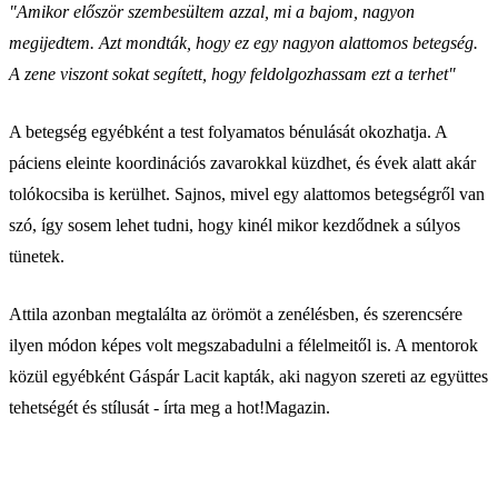
"Amikor először szembesültem azzal, mi a bajom, nagyon
megijedtem. Azt mondták, hogy ez egy nagyon alattomos betegség.
A zene viszont sokat segített, hogy feldolgozhassam ezt a terhet"
A betegség egyébként a test folyamatos bénulását okozhatja. A
páciens eleinte koordinációs zavarokkal küzdhet, és évek alatt akár
tolókocsiba is kerülhet. Sajnos, mivel egy alattomos betegségről van
szó, így sosem lehet tudni, hogy kinél mikor kezdődnek a súlyos
tünetek.
Attila azonban megtalálta az örömöt a zenélésben, és szerencsére
ilyen módon képes volt megszabadulni a félelmeitől is. A mentorok
közül egyébként Gáspár Lacit kapták, aki nagyon szereti az együttes
tehetségét és stílusát - írta meg a hot!Magazin.