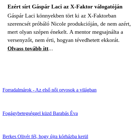
Ezért sírt Gáspár Laci az X-Faktor válogatóján
Gáspár Laci könnyekben tört ki az X-Faktorban
szerencsét próbáló Nicole produkcióján, de nem azért,
mert olyan szépen énekelt. A mentor megsajnálta a
versenyzőt, nem érti, hogyan tévedhetett ekkorát.
Olvass tovább itt
...
Forradalmárok - Az első női orvosok a világban
Fogágybetegséggel küzd Barabás Éva
Berkes Olivér fél, hogy újra kórházba kerül