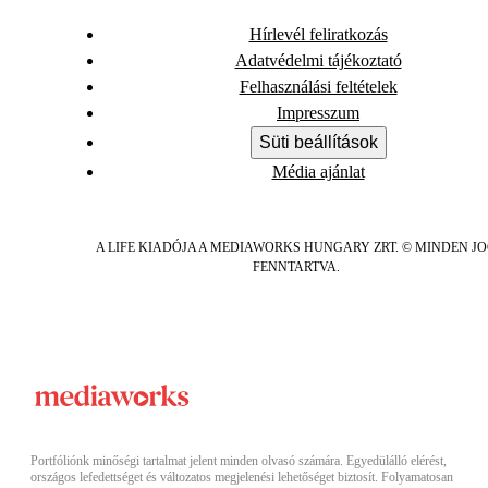
Hírlevél feliratkozás
Adatvédelmi tájékoztató
Felhasználási feltételek
Impresszum
Süti beállítások
Média ajánlat
A LIFE KIADÓJA A MEDIAWORKS HUNGARY ZRT. © MINDEN J
FENNTARTVA.
Portfóliónk minőségi tartalmat jelent minden olvasó számára. Egyedülálló elérést,
országos lefedettséget és változatos megjelenési lehetőséget biztosít. Folyamatosan