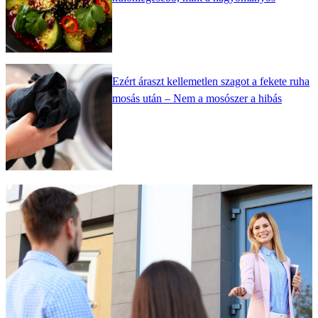
Ezért áraszt kellemetlen szagot a fekete ruha
mosás után – Nem a mosószer a hibás