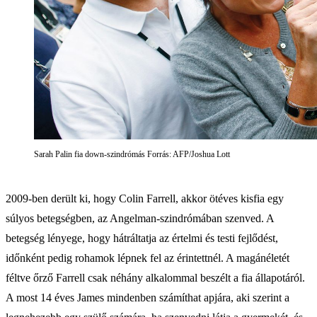
Sarah Palin fia down-szindrómás Forrás: AFP/Joshua Lott
2009-ben derült ki, hogy Colin Farrell, akkor ötéves kisfia egy
súlyos betegségben, az Angelman-szindrómában szenved. A
betegség lényege, hogy hátráltatja az értelmi és testi fejlődést,
időnként pedig rohamok lépnek fel az érintettnél. A magánéletét
féltve őrző Farrell csak néhány alkalommal beszélt a fia állapotáról.
A most 14 éves James mindenben számíthat apjára, aki szerint a