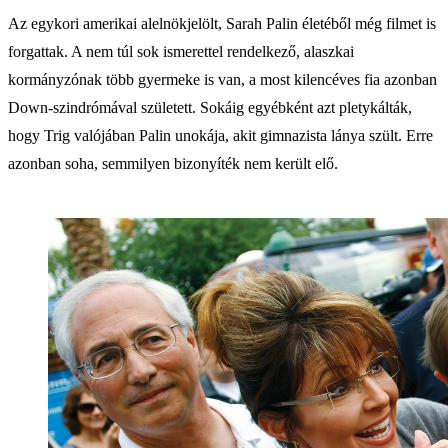
Az egykori amerikai alelnökjelölt, Sarah Palin életéből még filmet is
forgattak. A nem túl sok ismerettel rendelkező, alaszkai
kormányzónak több gyermeke is van, a most kilencéves fia azonban
Down-szindrómával született. Sokáig egyébként azt pletykálták,
hogy Trig valójában Palin unokája, akit gimnazista lánya szült. Erre
azonban soha, semmilyen bizonyíték nem került elő.