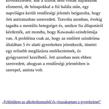
következtében. Bár a szülők nem voltak hajlandóak
elismerni, de hónapokkal a fiú halála után, egy
napvilágra került rendőrségi jelentés beigazolta, hogy
Jett autizmusban szenvedett. Travolta azonban, évekig
tagadta a mentális betegséget és, amikor fia állapotáról
kérdezték, azt mondta, hogy Kawasaki-szindrómája
van. A probléma csak az, hogy az említett szindróma
általában 5 év alatti gyerekeken jelentkezik, tünetei
egy erősebb megfázásra emlékeztetnek, és
gyógyszerrel kezelhető. Jett azonban nem ebben
szenvedett, ahogyan a rendőrségi jelentésben is
szerepel, autista volt.
„Felépültem az alkoholizmusból és visszakaptam a gyerekeimet"