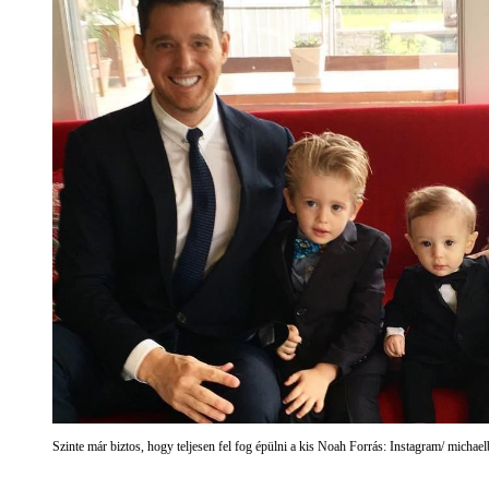
Szinte már biztos, hogy teljesen fel fog épülni a kis Noah Forrás: Instagram/ michae