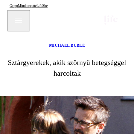
Origo
Mindmegette
Life
She
MICHAEL BUBLÉ
Sztárgyerekek, akik szörnyű betegséggel
harcoltak