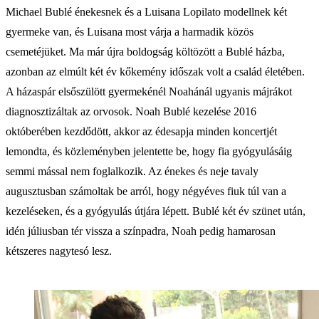
Michael Bublé énekesnek és a Luisana Lopilato modellnek két
gyermeke van, és Luisana most várja a harmadik közös
csemetéjüket. Ma már újra boldogság költözött a Bublé házba,
azonban az elmúlt két év kőkemény időszak volt a család életében.
A házaspár elsőszülött gyermekénél Noahánál ugyanis májrákot
diagnosztizáltak az orvosok. Noah Bublé kezelése 2016
októberében kezdődött, akkor az édesapja minden koncertjét
lemondta, és közleményben jelentette be, hogy fia gyógyulásáig
semmi mással nem foglalkozik. Az énekes és neje tavaly
augusztusban számoltak be arról, hogy négyéves fiuk túl van a
kezeléseken, és a gyógyulás útjára lépett. Bublé két év szünet után,
idén júliusban tér vissza a színpadra, Noah pedig hamarosan
kétszeres nagytesó lesz.