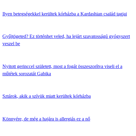
Ilyen betegségekkel kerültek kórházba a Kardashian család tagjai
Gyűjtögeted? Ez történhet veled, ha lejárt szavatosságú gyógyszert
veszel be
Nyitott gerinccel született, most a fogát összeszorítva viseli el a
műtétek sorozatát Gabika
Sztárok, akik a szívük miatt kerültek kórházba
Könnyére, de még a hajára is allergiás ez a nő