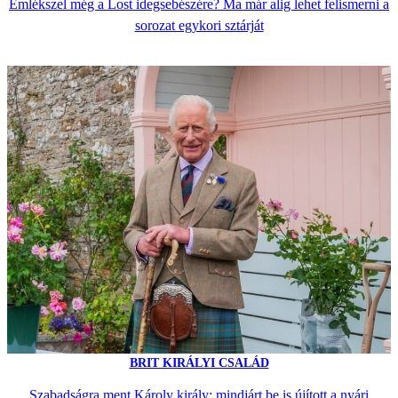
Emlékszel még a Lost idegsebészére? Ma már alig lehet felismerni a
sorozat egykori sztárját
BRIT KIRÁLYI CSALÁD
Szabadságra ment Károly király: mindjárt be is újított a nyári