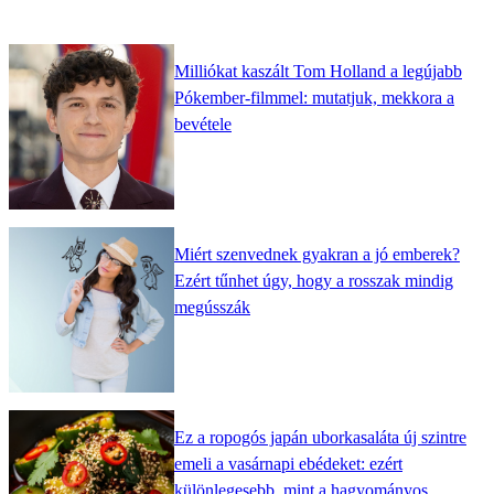
Milliókat kaszált Tom Holland a legújabb
Pókember-filmmel: mutatjuk, mekkora a
bevétele
Miért szenvednek gyakran a jó emberek?
Ezért tűnhet úgy, hogy a rosszak mindig
megússzák
Ez a ropogós japán uborkasaláta új szintre
emeli a vasárnapi ebédeket: ezért
különlegesebb, mint a hagyományos