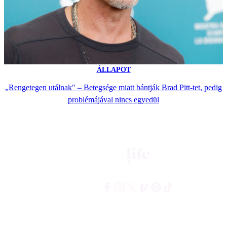
ÁLLAPOT
„Rengetegen utálnak" – Betegsége miatt bántják Brad Pitt-tet, pedig
problémájával nincs egyedül