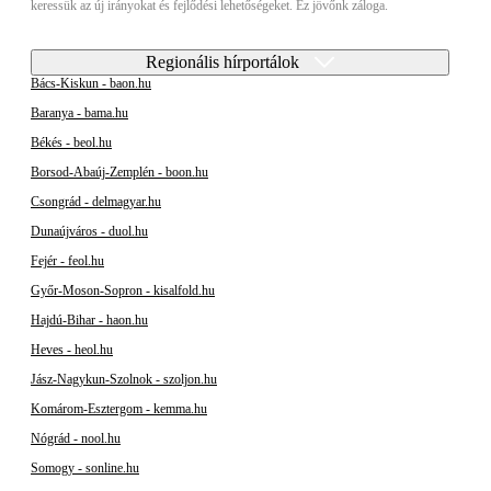
keressük az új irányokat és fejlődési lehetőségeket. Ez jövőnk záloga.
Regionális hírportálok
Bács-Kiskun - baon.hu
Baranya - bama.hu
Békés - beol.hu
Borsod-Abaúj-Zemplén - boon.hu
Csongrád - delmagyar.hu
Dunaújváros - duol.hu
Fejér - feol.hu
Győr-Moson-Sopron - kisalfold.hu
Hajdú-Bihar - haon.hu
Heves - heol.hu
Jász-Nagykun-Szolnok - szoljon.hu
Komárom-Esztergom - kemma.hu
Nógrád - nool.hu
Somogy - sonline.hu