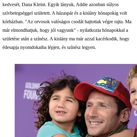
kedvesét, Dana Kleint. Egyik lányuk, Addie azonban súlyos
szívbetegséggel született. A házaspár és a kislány hónapokig volt
kórházban. "Az orvosok valóságos csodát hajtottak végre rajta. Ma
már elmondhatjuk, hogy jól vagyunk" - nyilatkozta hónapokkal a
születése után a színész. A kislány ma már azzal kacérkodik, hogy
édesapja nyomdokaiba lépjen, és színész legyen.