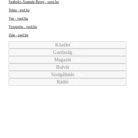
Szabolcs-Szatmár-Bereg - szon.hu
Tolna - teol.hu
Vas - vaol.hu
Veszprém - veol.hu
Zala - zaol.hu
Közélet
Gazdaság
Magazin
Bulvár
Szolgáltatás
Rádió