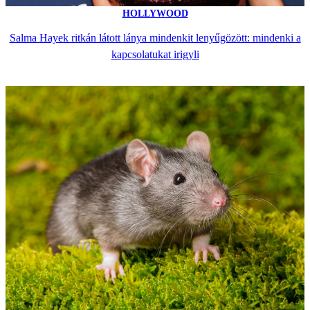
HOLLYWOOD
Salma Hayek ritkán látott lánya mindenkit lenyűgözött: mindenki a
kapcsolatukat irigyli