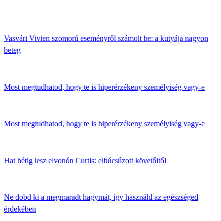
Vasvári Vivien szomorú eseményről számolt be: a kutyája nagyon
beteg
Most megtudhatod, hogy te is hiperérzékeny személyiség vagy-e
Most megtudhatod, hogy te is hiperérzékeny személyiség vagy-e
Hat hétig lesz elvonón Curtis: elbúcsúzott követőitől
Ne dobd ki a megmaradt hagymát, így használd az egészséged
érdekében