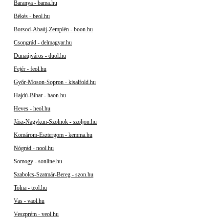
Baranya - bama.hu
Békés - beol.hu
Borsod-Abaúj-Zemplén - boon.hu
Csongrád - delmagyar.hu
Dunaújváros - duol.hu
Fejér - feol.hu
Győr-Moson-Sopron - kisalfold.hu
Hajdú-Bihar - haon.hu
Heves - heol.hu
Jász-Nagykun-Szolnok - szoljon.hu
Komárom-Esztergom - kemma.hu
Nógrád - nool.hu
Somogy - sonline.hu
Szabolcs-Szatmár-Bereg - szon.hu
Tolna - teol.hu
Vas - vaol.hu
Veszprém - veol.hu