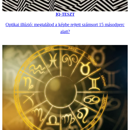
IQ-TESZT
Optikai illúzió: megtalálod a képbe rejtett számsort 15 másodperc
alatt?