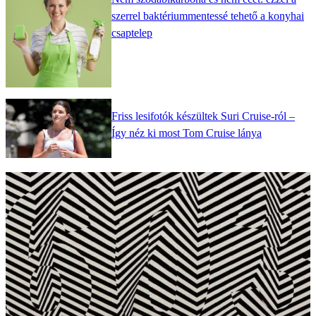
szerrel baktériummentessé tehető a konyhai
csaptelep
Friss lesifotók készültek Suri Cruise-ról –
Így néz ki most Tom Cruise lánya