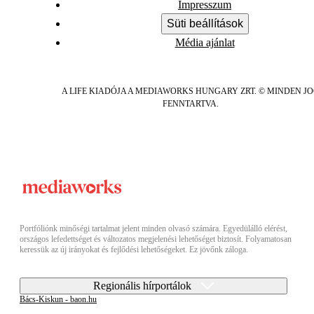
Impresszum
Süti beállítások
Média ajánlat
A LIFE KIADÓJA A MEDIAWORKS HUNGARY ZRT. © MINDEN J
FENNTARTVA.
Portfóliónk minőségi tartalmat jelent minden olvasó számára. Egyedülálló elérést,
országos lefedettséget és változatos megjelenési lehetőséget biztosít. Folyamatosan
keressük az új irányokat és fejlődési lehetőségeket. Ez jövőnk záloga.
Regionális hírportálok
Bács-Kiskun - baon.hu