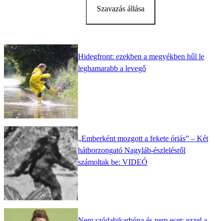
Szavazás állása
Hidegfront: ezekben a megyékben hűl le
leghamarabb a levegő
„Emberként mozgott a fekete óriás” – Két
hátborzongató Nagyláb-észlelésről
számoltak be: VIDEÓ
Nem szódabikarbóna és nem ecet: ezzel a