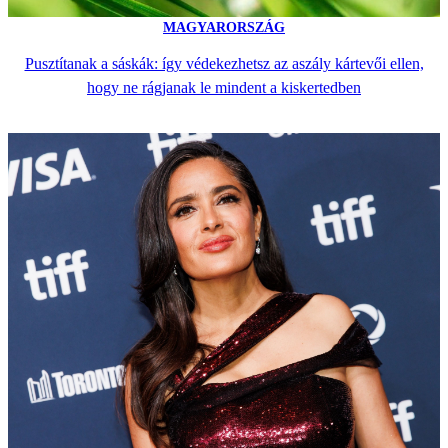
MAGYARORSZÁG
Pusztítanak a sáskák: így védekezhetsz az aszály kártevői ellen,
hogy ne rágjanak le mindent a kiskertedben