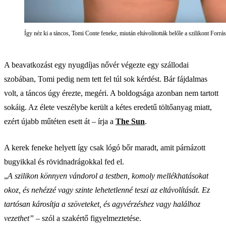
Így néz ki a táncos, Tomi Conte feneke, miután eltávolították belőle a szilikont Forr
A beavatkozást egy nyugdíjas nővér végezte egy szállodai
szobában, Tomi pedig nem tett fel túl sok kérdést. Bár fájdalmas
volt, a táncos úgy érezte, megéri. A boldogsága azonban nem tartott
sokáig. Az élete veszélybe került a kétes eredetű töltőanyag miatt,
ezért újabb műtéten esett át – írja a
The Sun
.
A kerek feneke helyett így csak lógó bőr maradt, amit párnázott
bugyikkal és rövidnadrágokkal fed el.
„
A szilikon könnyen vándorol a testben, komoly mellékhatásokat
okoz, és nehézzé vagy szinte lehetetlenné teszi az eltávolítását. Ez
tartósan károsítja a szöveteket, és agyvérzéshez vagy halálhoz
vezethet”
– szól a szakértő figyelmeztetése.