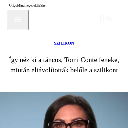
Origo
Mindmegette
Life
She
SZILIKON
Így néz ki a táncos, Tomi Conte feneke,
miután eltávolították belőle a szilikont