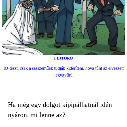
FEJTÖRŐ
IQ-teszt: csak a sasszeműek tudják kideríteni, hova tűnt az elveszett
jegygyűrű
Ha még egy dolgot kipipálhatnál idén
nyáron, mi lenne az?