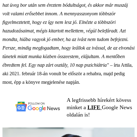
hat üveg bor után sem éreztem bódultságot, és akkor már muszáj
volt valami erősebbet innom. A mennyasszonyom többször
figyelmeztetett, hogy ez így nem lesz jó. Elnézte a többszöri
hazudozásaimat, mégis kitartott mellettem, végül belefáradt. Azt
mondta, hiába vagyok jó ember, ha az ivást nem tudom befejezni.
Persze, mindig megfogadtam, hogy leállok az ivással, de az elvonási
tünetek miatt munka közben összeestem, elájultam. A mentőben
ébredtem fel. Egy nap zárt osztály, 10 nap pszichiátria"
– írta Attila,
aki 2021. február 18-án vonult be először a rehabra, majd pedig
most, épp a könyve megjelenése napján.
A legfrissebb hírekért kövess
minket a
LIFE
Google News
oldalán is!