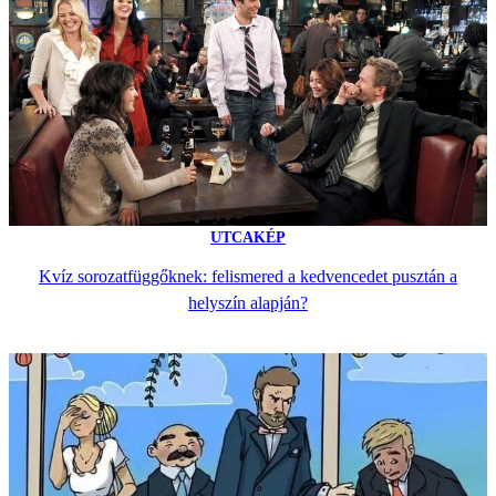
UTCAKÉP
Kvíz sorozatfüggőknek: felismered a kedvencedet pusztán a
helyszín alapján?