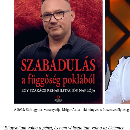
A Séfek Séfe egykori versenyzője, Mógor Attila - aki könyvet is írt szenvedélybetegs
"Eltapsoltam volna a pénzt, és nem változtattam volna az életemen.