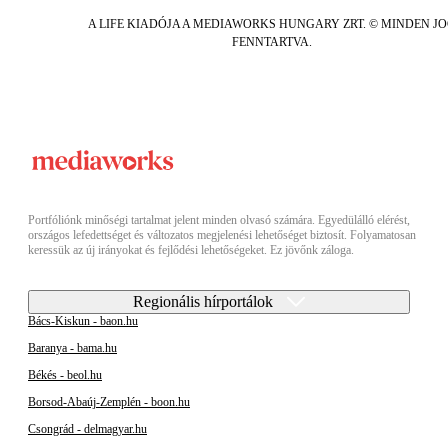
A LIFE KIADÓJA A MEDIAWORKS HUNGARY ZRT. © MINDEN J
FENNTARTVA.
Portfóliónk minőségi tartalmat jelent minden olvasó számára. Egyedülálló elérést,
országos lefedettséget és változatos megjelenési lehetőséget biztosít. Folyamatosan
keressük az új irányokat és fejlődési lehetőségeket. Ez jövőnk záloga.
Regionális hírportálok
Bács-Kiskun - baon.hu
Baranya - bama.hu
Békés - beol.hu
Borsod-Abaúj-Zemplén - boon.hu
Csongrád - delmagyar.hu