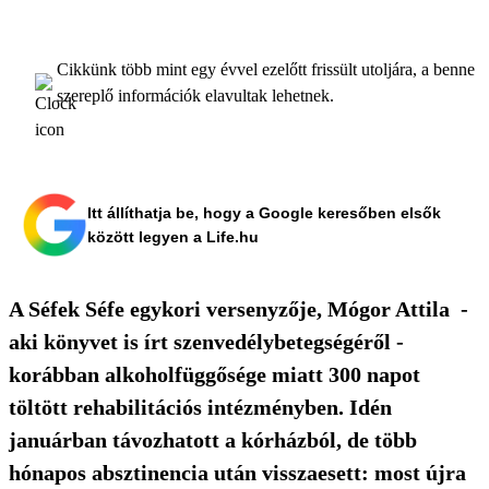
Cikkünk több mint egy évvel ezelőtt frissült utoljára, a benne
szereplő információk elavultak lehetnek.
Itt állíthatja be, hogy a Google keresőben elsők
között legyen a Life.hu
A Séfek Séfe egykori versenyzője, Mógor Attila -
aki könyvet is írt szenvedélybetegségéről -
korábban alkoholfüggősége miatt 300 napot
töltött rehabilitációs intézményben. Idén
januárban távozhatott a kórházból, de több
hónapos absztinencia után visszaesett: most újra