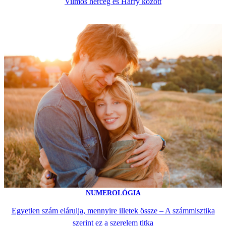
Vilmos herceg és Harry között
NUMEROLÓGIA
Egyetlen szám elárulja, mennyire illetek össze – A számmisztika
szerint ez a szerelem titka