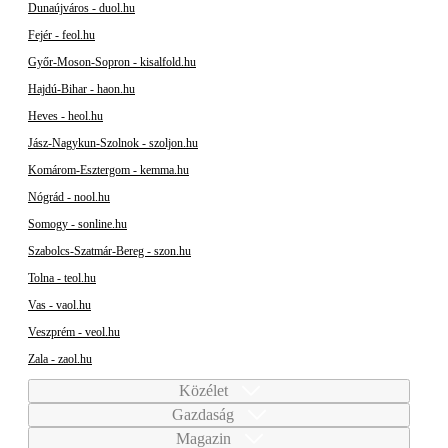
Dunaújváros - duol.hu
Fejér - feol.hu
Győr-Moson-Sopron - kisalfold.hu
Hajdú-Bihar - haon.hu
Heves - heol.hu
Jász-Nagykun-Szolnok - szoljon.hu
Komárom-Esztergom - kemma.hu
Nógrád - nool.hu
Somogy - sonline.hu
Szabolcs-Szatmár-Bereg - szon.hu
Tolna - teol.hu
Vas - vaol.hu
Veszprém - veol.hu
Zala - zaol.hu
Közélet
Gazdaság
Magazin