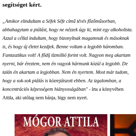
segítséget kért.
„Amikor elindultam a Séfek Séfe című tévés főzőműsorban,
abbahagytam a piálást, hogy ne nézzek úgy ki, mint egy alkoholista.
Azzal a céllal indultam, hogy bizonyítsak magamnak és másoknak
is, és hogy új életet kezdjek. Benne voltam a legjobb háromban.
Fantasztikus volt! A fődíj tízmillió forint volt. Nagyon meg akartam
nyerni, bár éreztem, nem én vagyok hármunk közül a legjobb. De
talán én akartam a legjobban. Nem én nyertem. Most már tudom,
hogy a sok-sok piálás is közrejátszott ebben. Az izgalomban, a
koncentrációs képességem hiányosságában" -
írta a könyvében
Attila, aki utólag nem bánja, higy nem nyert.