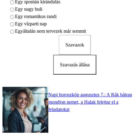
Egy spontán kirándulás
Egy nagy buli
Egy romantikus randi
Egy vízparti nap
Egyáltalán nem tervezek már semmit
Szavazok
Szavazás állása
Napi horoszkóp augusztus 7.: A Rák bátran
mondjon nemet, a Halak felejtse el a
feladatokat