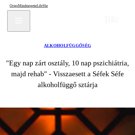
Origo
Mindmegette
Life
She
ALKOHOLFÜGGŐSÉG
"Egy nap zárt osztály, 10 nap pszichiátria,
majd rehab" - Visszaesett a Séfek Séfe
alkoholfüggő sztárja