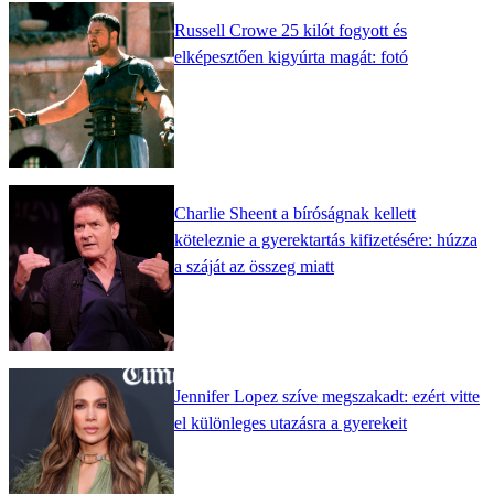
Russell Crowe 25 kilót fogyott és
elképesztően kigyúrta magát: fotó
Charlie Sheent a bíróságnak kellett
köteleznie a gyerektartás kifizetésére: húzza
a száját az összeg miatt
Jennifer Lopez szíve megszakadt: ezért vitte
el különleges utazásra a gyerekeit