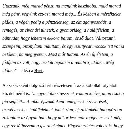
Utazzunk, még marad pénzt, na menjünk kaszinóba, majd marad
még pénz, vegyünk ezt-azt, marad még... És közben a mértéktelen
piálás, a végén pedig a pénztelenség, az elmagányosodás, a
remegés, az elvonási tünetek, a gyomorideg, a halálfélelem, a
bűntudat, hogy lehettem ekkora barom, önző állat. Változtatni,
szerepelni, bizonyítani indultam, és egy lesüllyedt mocsok lett volna
belőlem, ha megnyerem. Most már tudom. Az én új életem, a
fődíjam az volt, hogy azelőtt bejöttem a rehabra, időben. Még
időben"
– idézi a
Best
.
A szakácsként dolgozó férfi részetesen ír az alkohollal folytatott
küzdelméről is.
"...egyre több stressznek voltam kitéve, amin csak a
pia segített... Amikor éjszakánként remegések, szívverések,
orrvérzések és halálfélelmek jöttek rám, éjszakánként babapózban
zokogtam az ágyamban, hogy mikor lesz már reggel, és csak még
egyszer láthassam a gyermekeimet. Figyelmeztetés volt az is, hogy