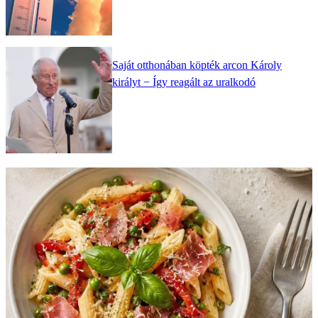
Saját otthonában köpték arcon Károly
királyt − Így reagált az uralkodó