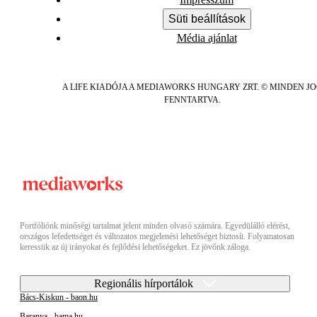
Süti beállítások
Média ajánlat
A LIFE KIADÓJA A MEDIAWORKS HUNGARY ZRT. © MINDEN J
FENNTARTVA.
Portfóliónk minőségi tartalmat jelent minden olvasó számára. Egyedülálló elérést,
országos lefedettséget és változatos megjelenési lehetőséget biztosít. Folyamatosan
keressük az új irányokat és fejlődési lehetőségeket. Ez jövőnk záloga.
Regionális hírportálok
Bács-Kiskun - baon.hu
Baranya - bama.hu