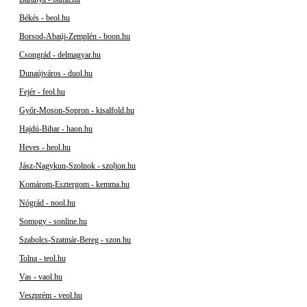
Békés - beol.hu
Borsod-Abaúj-Zemplén - boon.hu
Csongrád - delmagyar.hu
Dunaújváros - duol.hu
Fejér - feol.hu
Győr-Moson-Sopron - kisalfold.hu
Hajdú-Bihar - haon.hu
Heves - heol.hu
Jász-Nagykun-Szolnok - szoljon.hu
Komárom-Esztergom - kemma.hu
Nógrád - nool.hu
Somogy - sonline.hu
Szabolcs-Szatmár-Bereg - szon.hu
Tolna - teol.hu
Vas - vaol.hu
Veszprém - veol.hu