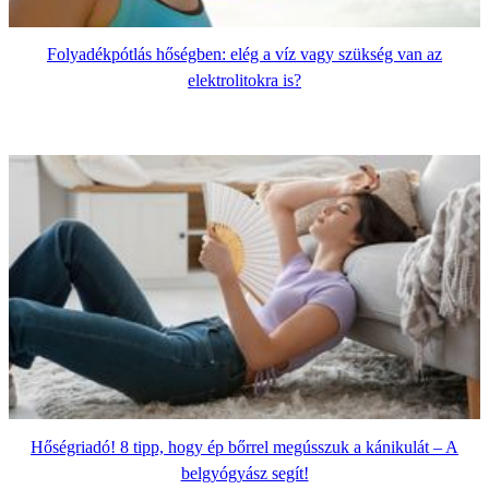
Folyadékpótlás hőségben: elég a víz vagy szükség van az
elektrolitokra is?
Hőségriadó! 8 tipp, hogy ép bőrrel megússzuk a kánikulát – A
belgyógyász segít!