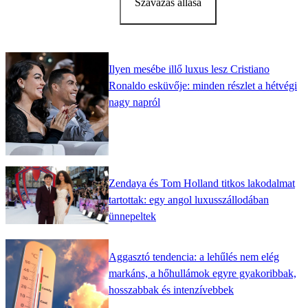
Szavazás állása
Ilyen mesébe illő luxus lesz Cristiano
Ronaldo esküvője: minden részlet a hétvégi
nagy napról
Zendaya és Tom Holland titkos lakodalmat
tartottak: egy angol luxusszállodában
ünnepeltek
Aggasztó tendencia: a lehűlés nem elég
markáns, a hőhullámok egyre gyakoribbak,
hosszabbak és intenzívebbek