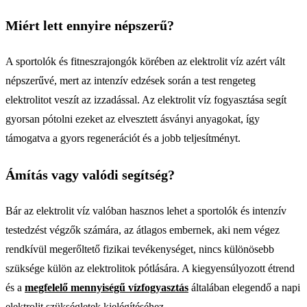
Miért lett ennyire népszerű?
A sportolók és fitneszrajongók körében az elektrolit víz azért vált
népszerűvé, mert az intenzív edzések során a test rengeteg
elektrolitot veszít az izzadással. Az elektrolit víz fogyasztása segít
gyorsan pótolni ezeket az elvesztett ásványi anyagokat, így
támogatva a gyors regenerációt és a jobb teljesítményt.
Ámítás vagy valódi segítség?
Bár az elektrolit víz valóban hasznos lehet a sportolók és intenzív
testedzést végzők számára, az átlagos embernek, aki nem végez
rendkívül megerőltető fizikai tevékenységet, nincs különösebb
szüksége külön az elektrolitok pótlására. A kiegyensúlyozott étrend
és a
megfelelő mennyiségű vízfogyasztás
általában elegendő a napi
elektrolit szükségletek kielégítéséhez.