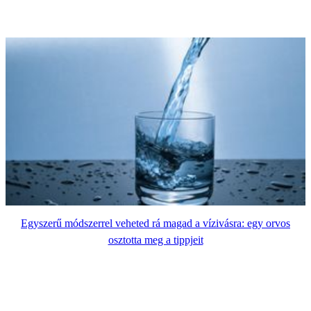
Egyszerű módszerrel veheted rá magad a vízivásra: egy orvos
osztotta meg a tippjeit