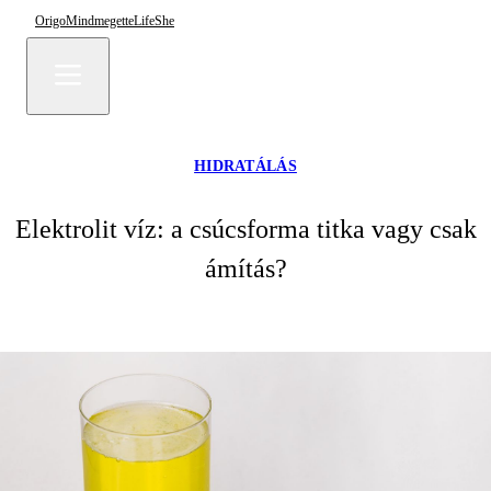
Origo
Mindmegette
Life
She
HIDRATÁLÁS
Elektrolit víz: a csúcsforma titka vagy csak
ámítás?