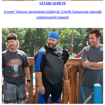
SZTÁRCSEMETE
Axente Vanessa megmutatta kislányát: Giselle hamarosan második
születésnapját ünnepli