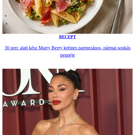
RECEPT
30 perc alatt kész Marry Berry krémes parmezános, pármai sonkás
pennéje