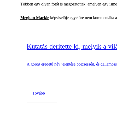
Többen egy olyan fotót is megosztottak, amelyen egy ismert 
Meghan Markle
képviselője egyelőre nem kommentálta a
Kutatás derítette ki, melyik a vi
A görög eredetű név jelentése bölcsesség, és dallamoss
Tovább