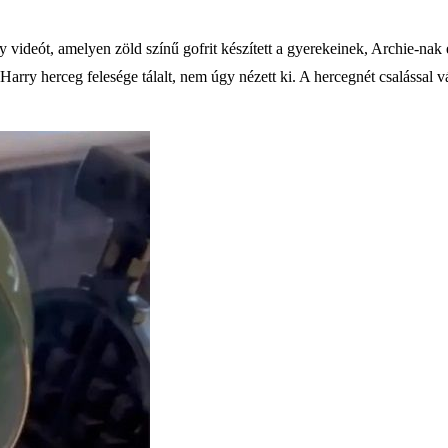
 videót, amelyen zöld színű gofrit készített a gyerekeinek, Archie-nak
 Harry herceg felesége tálalt, nem úgy nézett ki. A hercegnét csalással v