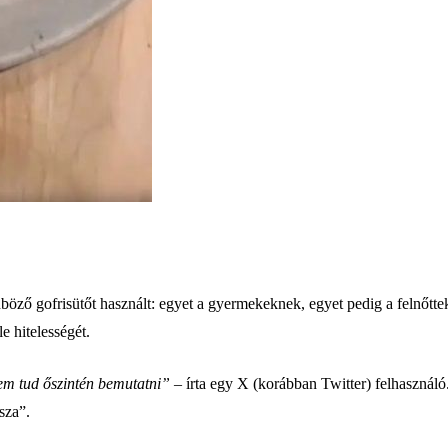
nböző gofrisütőt használt: egyet a gyermekeknek, egyet pedig a felnőtt
e hitelességét.
em tud őszintén bemutatni”
– írta egy X (korábban Twitter) felhasznál
tssza”.