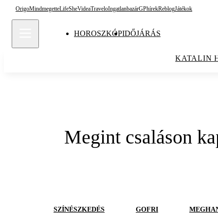
Origo
Mindmegette
Life
She
Videa
Travelo
Ingatlanbazár
GPhírek
Reblog
Játékok
HOROSZKÓP
IDŐJÁRÁS
KATALIN 
Megint csaláson ka
SZÍNÉSZKEDÉS
GOFRI
MEGHA