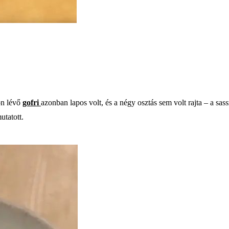
on lévő
gofri
azonban lapos volt, és a négy osztás sem volt rajta – a sas
mutatott.