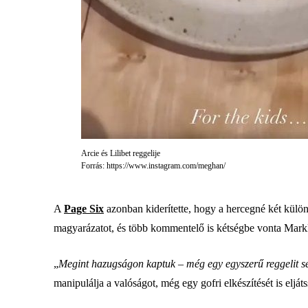
Arcie és Lilibet reggelije
Forrás: https://www.instagram.com/meghan/
A
Page Six
azonban kiderítette, hogy a hercegné két külö
magyarázatot, és több kommentelő is kétségbe vonta Markl
„
Megint hazugságon kaptuk – még egy egyszerű reggelit s
manipulálja a valóságot, még egy gofri elkészítését is eljá