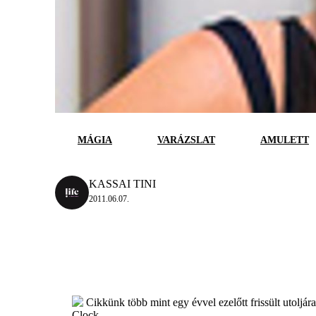
MÁGIA
VARÁZSLAT
AMULETT
KASSAI TINI
2011.06.07.
Cikkünk több mint egy évvel ezelőtt frissült utoljár