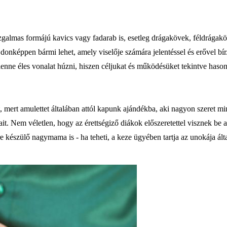
izgalmas formájú kavics vagy fadarab is, esetleg drágakövek, féldrágakö
donképpen bármi lehet, amely viselője számára jelentéssel és erővel bí
lenne éles vonalat húzni, hiszen céljukat és működésüket tekintve haso
ert amulettet általában attól kapunk ajándékba, aki nagyon szeret mink
lékait. Nem véletlen, hogy az érettségiző diákok előszeretettel visznek be
e készülő nagymama is - ha teheti, a keze ügyében tartja az unokája álta