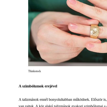
Thinkstock
A szimbólumok erejével
A talizmánok ennél bonyolultabban működnek. Először is, 
van rajtuk. A kör alakú talizmánok gyakori szimbólumai a 