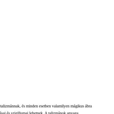
k talizmánnak, és minden esetben valamilyen mágikus ábra
sai és szigillumai lehetnek. A talizmánok anyaga