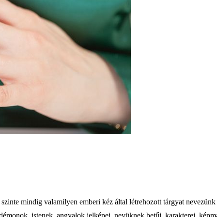
szinte mindig valamilyen emberi kéz által létrehozott tárgyat nevezün
démonok, istenek, angyalok jelképei, nevüknek betűi, karakterei, képmá