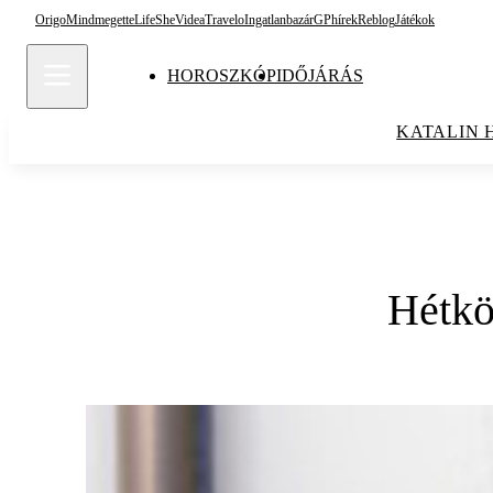
Origo
Mindmegette
Life
She
Videa
Travelo
Ingatlanbazár
GPhírek
Reblog
Játékok
HOROSZKÓP
IDŐJÁRÁS
KATALIN 
Hétkö