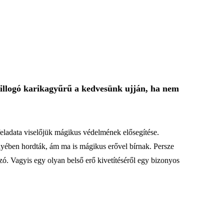
csillogó karikagyűrű a kedvesünk ujján, ha nem
eladata viselőjük mágikus védelmének elősegítése.
ényében hordták, ám ma is mágikus erővel bírnak. Persze
 szó. Vagyis egy olyan belső erő kivetítéséről egy bizonyos