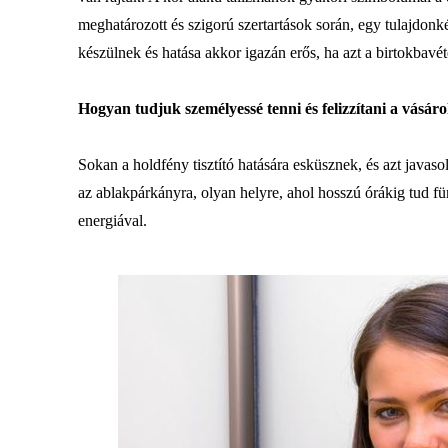
meghatározott és szigorú szertartások során, egy tulajdonké
készülnek és hatása akkor igazán erős, ha azt a birtokbavé
Hogyan tudjuk személyessé tenni és felizzítani a vásáro
Sokan a holdfény tisztító hatására esküsznek, és azt javaso
az ablakpárkányra, olyan helyre, ahol hosszú órákig tud fü
energiával.