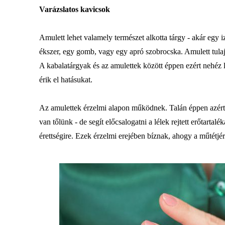
Varázslatos kavicsok
Amulett lehet valamely természet alkotta tárgy - akár egy 
ékszer, egy gomb, vagy egy apró szobrocska. Amulett tulaj
A kabalatárgyak és az amulettek között éppen ezért nehéz 
érik el hatásukat.
Az amulettek érzelmi alapon működnek. Talán éppen azért, m
van tőlünk - de segít előcsalogatni a lélek rejtett erőtarta
érettségire. Ezek érzelmi erejében bíznak, ahogy a műtétjér