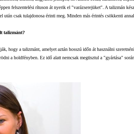
ppen felszentelési rítuson át nyerik el "varázserejüket". A talizmán ké
tel után csak tulajdonosa érinti meg. Minden más érintés csökkenti ann
lt talizmánt?
lják, hogy a talizmánt, amelyet aztán hosszú időn át használni szeretné
rödni a holdfényben. Ez idő alatt nemcsak megtisztul a "gyártása" során 