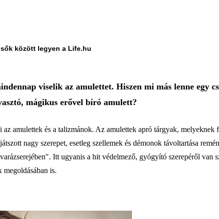
lsők között legyen a Life.hu
mindennap viselik az amulettet. Hiszen mi más lenne egy 
asztó, mágikus erővel bíró amulett?
az amulettek és a talizmánok. Az amulettek apró tárgyak, melyeknek f
 játszott nagy szerepet, esetleg szellemek és démonok távoltartása rem
y "varázserejében". Itt ugyanis a hit védelmező, gyógyító szerepéről van
ok megoldásában is.