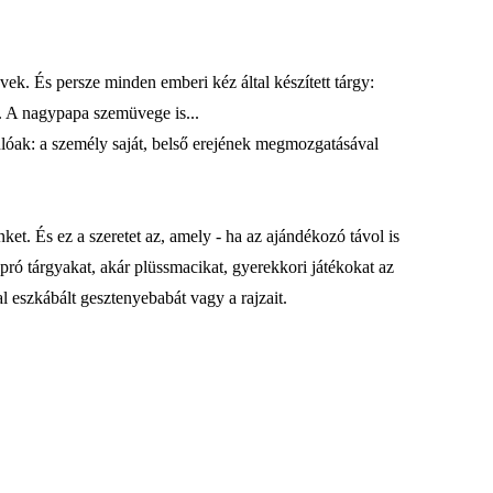
vek. És persze minden emberi kéz által készített tárgy:
r. A nagypapa szemüvege is...
nlóak: a személy saját, belső erejének megmozgatásával
et. És ez a szeretet az, amely - ha az ajándékozó távol is
 apró tárgyakat, akár plüssmacikat, gyerekkori játékokat az
l eszkábált gesztenyebabát vagy a rajzait.