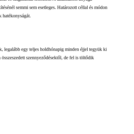
szítésénél semmi sem esetleges. Határozott céllal és módon
ak hatékonyságát.
nk, legalább egy teljes holdhónapig minden éjjel tegyük ki
összeszedett szennyeződésektől, de fel is töltődik