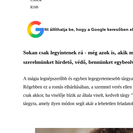
Itt állíthatja be, hogy a Google keresőben e
Sokan csak legyintenek rá - még azok is, akik 
szerelmünket hirdető, védő, bennünket egybeolv
A mágia legnépszerűbb és egyben legegyetemesebb tárgyai 
Régebben ez a rontás elhárításában, a szemmel verés ellen
csak akkor, ha viselője bízik az általa viselt, kedvelt tárg
tárgyra, amely ilyen módon segít akár a lehetetlen feladat