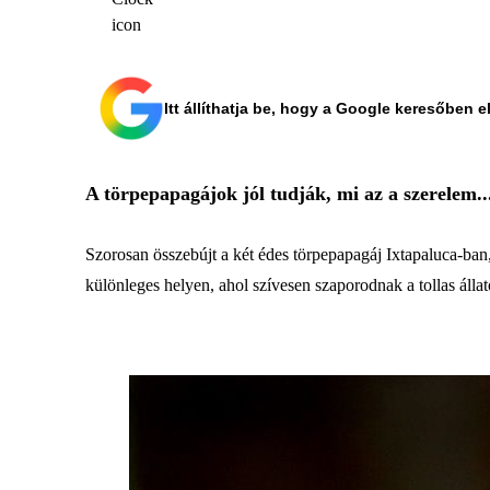
Itt állíthatja be, hogy a Google keresőben e
A törpepapagájok jól tudják, mi az a szerelem..
Szorosan összebújt a két édes törpepapagáj Ixtapaluca-ba
különleges helyen, ahol szívesen szaporodnak a tollas állat