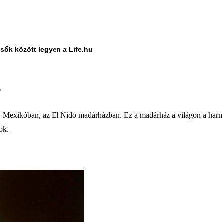
lsők között legyen a Life.hu
.
n, Mexikóban, az El Nido madárházban. Ez a madárház a világon a harm
ok.