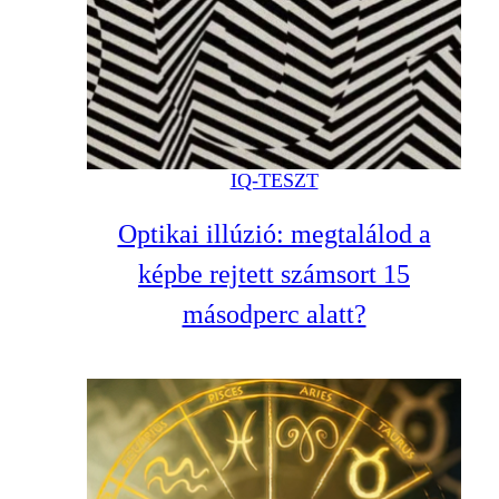
IQ-TESZT
Optikai illúzió: megtalálod a
képbe rejtett számsort 15
másodperc alatt?