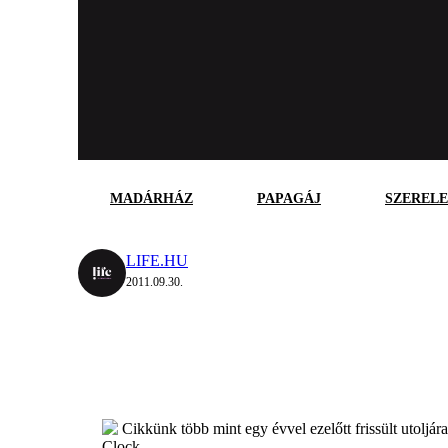
MADÁRHÁZ
PAPAGÁJ
SZEREL
LIFE.HU
2011.09.30.
Cikkünk több mint egy évvel ezelőtt frissült utoljár