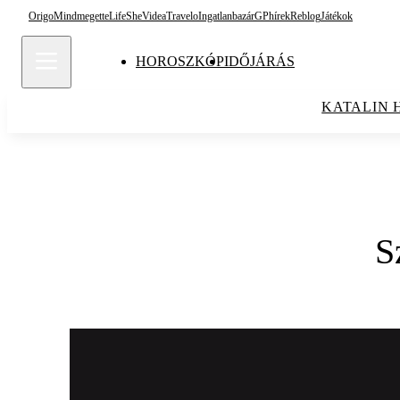
Origo
Mindmegette
Life
She
Videa
Travelo
Ingatlanbazár
GPhírek
Reblog
Játékok
HOROSZKÓP
IDŐJÁRÁS
KATALIN 
S