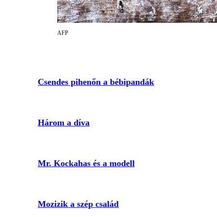
AFP
Csendes pihenőn a bébipandák
Három a díva
Mr. Kockahas és a modell
Mozizik a szép család