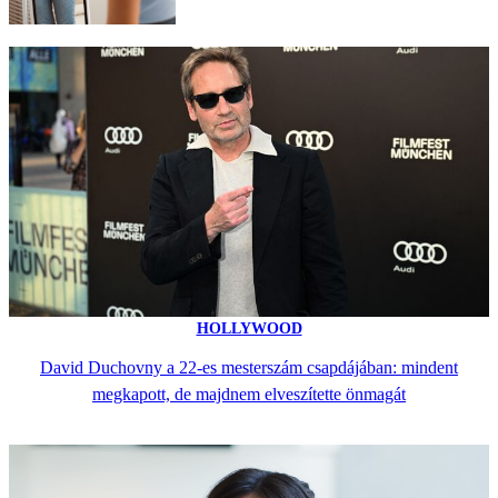
HOLLYWOOD
David Duchovny a 22-es mesterszám csapdájában: mindent
megkapott, de majdnem elveszítette önmagát