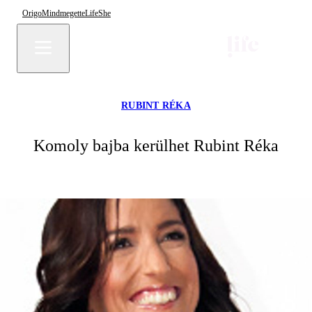
Origo
Mindmegette
Life
She
RUBINT RÉKA
Komoly bajba kerülhet Rubint Réka