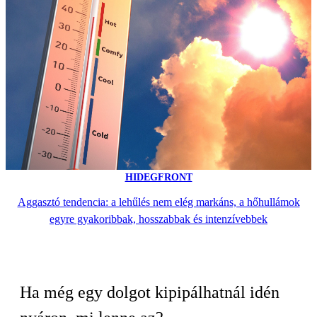
HIDEGFRONT
Aggasztó tendencia: a lehűlés nem elég markáns, a hőhullámok
egyre gyakoribbak, hosszabbak és intenzívebbek
Ha még egy dolgot kipipálhatnál idén