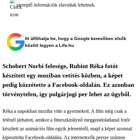
szereplő információk elavultak lehetnek.
Itt állíthatja be, hogy a Google keresőben elsők
között legyen a Life.hu
Schobert Norbi felesége, Rubint Réka fotót
készített egy moziban vetítés közben, a képet
pedig közzétette a Facebook-oldalán. Ez azonban
törvénytelen, így polgárjogi per lehet az ügyből.
Réka a napokban moziba vitte a gyermekeit. A film még csak a
felénél járhatott, amikor a fitneszkirálynő meggondolatlanul fotót
készített az animációs film egyik jelenetéről, majd a képet azonnal
kiposztolta Facebook-oldalára. Az internetezők persze számon