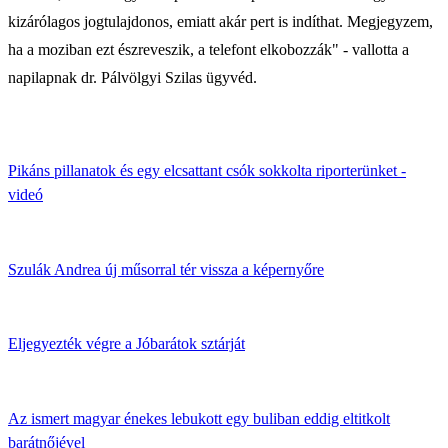
kizárólagos jogtulajdonos, emiatt akár pert is indíthat. Megjegyzem,
ha a moziban ezt észreveszik, a telefont elkobozzák" - vallotta a
napilapnak dr. Pálvölgyi Szilas ­ügy­véd.
Pikáns pillanatok és egy elcsattant csók sokkolta riporterünket -
videó
Szulák Andrea új műsorral tér vissza a képernyőre
Eljegyezték végre a Jóbarátok sztárját
Az ismert magyar énekes lebukott egy buliban eddig eltitkolt
barátnőjével