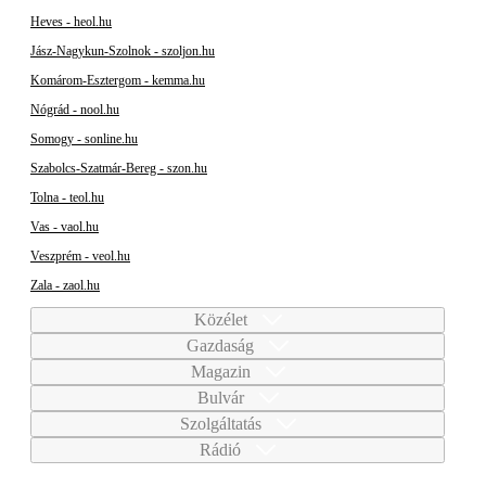
Heves - heol.hu
Jász-Nagykun-Szolnok - szoljon.hu
Komárom-Esztergom - kemma.hu
Nógrád - nool.hu
Somogy - sonline.hu
Szabolcs-Szatmár-Bereg - szon.hu
Tolna - teol.hu
Vas - vaol.hu
Veszprém - veol.hu
Zala - zaol.hu
Közélet
Gazdaság
Magazin
Bulvár
Szolgáltatás
Rádió