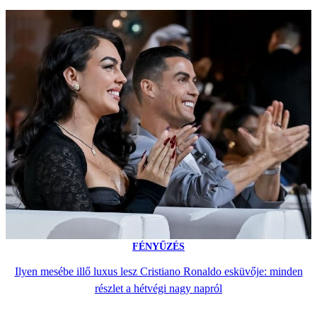
FÉNYŰZÉS
Ilyen mesébe illő luxus lesz Cristiano Ronaldo esküvője: minden
részlet a hétvégi nagy napról