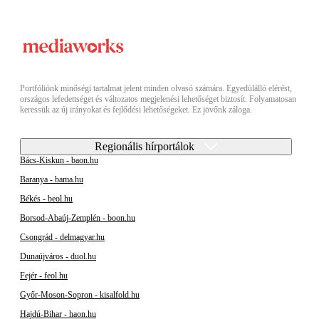
Portfóliónk minőségi tartalmat jelent minden olvasó számára. Egyedülálló elérést,
országos lefedettséget és változatos megjelenési lehetőséget biztosít. Folyamatosan
keressük az új irányokat és fejlődési lehetőségeket. Ez jövőnk záloga.
Regionális hírportálok
Bács-Kiskun - baon.hu
Baranya - bama.hu
Békés - beol.hu
Borsod-Abaúj-Zemplén - boon.hu
Csongrád - delmagyar.hu
Dunaújváros - duol.hu
Fejér - feol.hu
Győr-Moson-Sopron - kisalfold.hu
Hajdú-Bihar - haon.hu