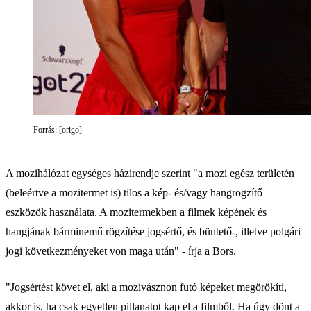
Forrás: [origo]
A mozihálózat egységes házirendje szerint "a mozi egész területén
(beleértve a mozitermet is) tilos a kép- és/vagy hangrögzítő
eszközök használata. A mozitermekben a filmek képének és
hangjának bárminemű rögzítése jogsértő, és büntető-, illetve polgári
jogi következményeket von maga után" - írja a Bors.
"Jogsértést követ el, aki a mozivásznon futó képeket megörökíti,
akkor is, ha csak egyetlen pillanatot kap el a filmből. Ha úgy dönt a