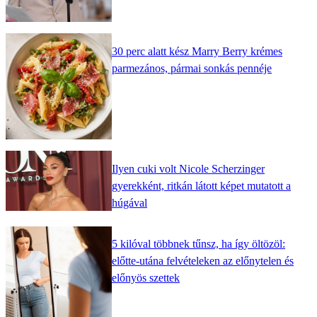
30 perc alatt kész Marry Berry krémes
parmezános, pármai sonkás pennéje
Ilyen cuki volt Nicole Scherzinger
gyerekként, ritkán látott képet mutatott a
húgával
5 kilóval többnek tűnsz, ha így öltözöl:
előtte-utána felvételeken az előnytelen és
előnyös szettek