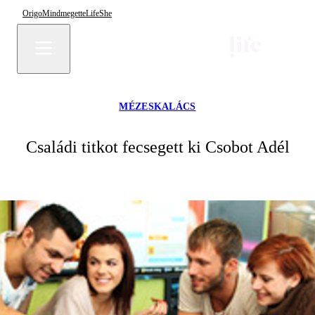
Origo
Mindmegette
Life
She
MÉZESKALÁCS
Családi titkot fecsegett ki Csobot Adél