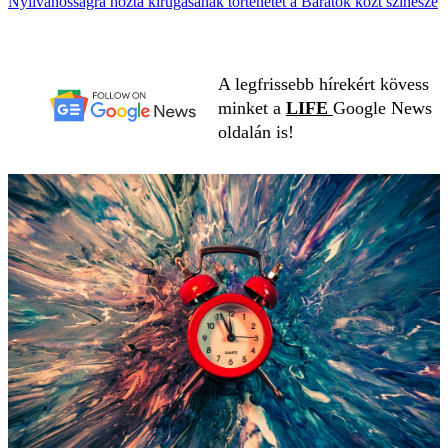
Nyilvánosságra hozta kirúgásának történetét a Barátok közt színésze
A legfrissebb hírekért kövess
minket a
LIFE
Google News
oldalán is!