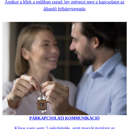
Amikor a lélek a múltban ragad: így mérgezi meg a kapcsolatot az
állandó felhánytorgatás
PÁRKAPCSOLATI KOMMUNIKÁCIÓ
Kínos vagy sem: 5 pénzkérdés, amit muszáj tisztázni az