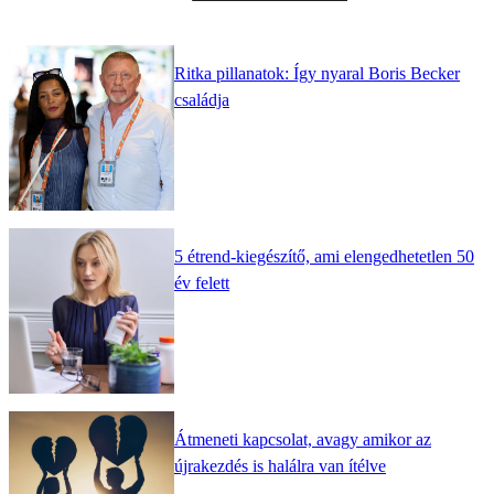
Ritka pillanatok: Így nyaral Boris Becker
családja
5 étrend-kiegészítő, ami elengedhetetlen 50
év felett
Átmeneti kapcsolat, avagy amikor az
újrakezdés is halálra van ítélve