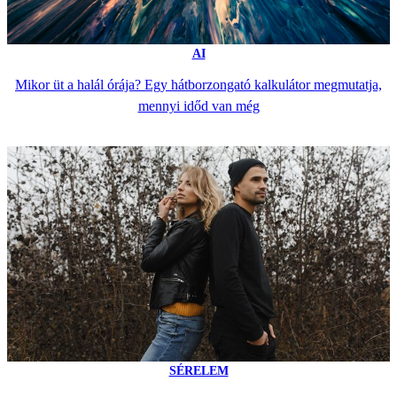
AI
Mikor üt a halál órája? Egy hátborzongató kalkulátor megmutatja,
mennyi időd van még
SÉRELEM