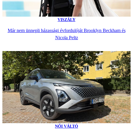
VISZÁLY
Már nem ünnepli házassági évfordulóját Brooklyn Beckham és
Nicola Peltz
NŐI VÁLTÓ