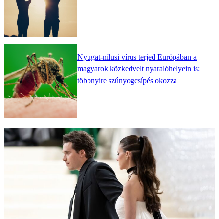
Nyugat-nílusi vírus terjed Európában a
magyarok közkedvelt nyaralóhelyein is:
többnyire szúnyogcsípés okozza