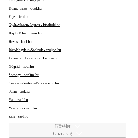
Dunaújváros - duol.hu
Fejér - feol.hu
Győr-Moson-Sopron - kisalfold.hu
Hajdú-Bihar - haon.hu
Heves - heol.hu
Jász-Nagykun-Szolnok - szoljon.hu
Komárom-Esztergom - kemma.hu
Nógrád - nool.hu
Somogy - sonline.hu
Szabolcs-Szatmár-Bereg - szon.hu
Tolna - teol.hu
Vas - vaol.hu
Veszprém - veol.hu
Zala - zaol.hu
Közélet
Gazdaság