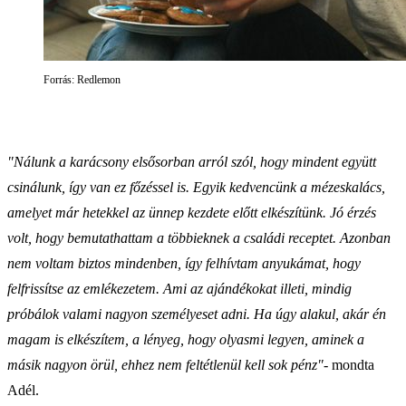
Forrás: Redlemon
"Nálunk a karácsony elsősorban arról szól, hogy mindent együtt
csinálunk, így van ez főzéssel is. Egyik kedvencünk a mézeskalács,
amelyet már hetekkel az ünnep kezdete előtt elkészítünk. Jó érzés
volt, hogy bemutathattam a többieknek a családi receptet. Azonban
nem voltam biztos mindenben, így felhívtam anyukámat, hogy
felfrissítse az emlékezetem. Ami az ajándékokat illeti, mindig
próbálok valami nagyon személyeset adni. Ha úgy alakul, akár én
magam is elkészítem, a lényeg, hogy olyasmi legyen, aminek a
másik nagyon örül, ehhez nem feltétlenül kell sok pénz"-
mondta
Adél.