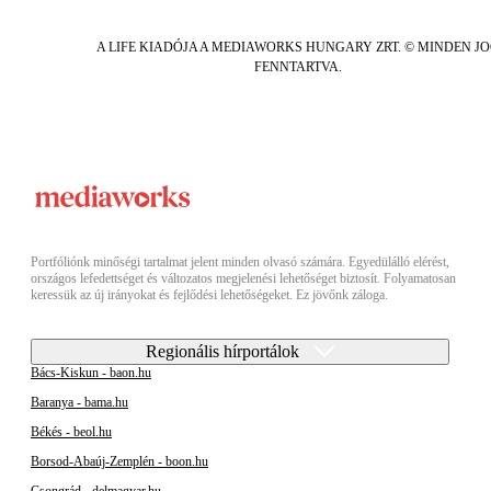
A LIFE KIADÓJA A MEDIAWORKS HUNGARY ZRT. © MINDEN J
FENNTARTVA.
Portfóliónk minőségi tartalmat jelent minden olvasó számára. Egyedülálló elérést,
országos lefedettséget és változatos megjelenési lehetőséget biztosít. Folyamatosan
keressük az új irányokat és fejlődési lehetőségeket. Ez jövőnk záloga.
Regionális hírportálok
Bács-Kiskun - baon.hu
Baranya - bama.hu
Békés - beol.hu
Borsod-Abaúj-Zemplén - boon.hu
Csongrád - delmagyar.hu