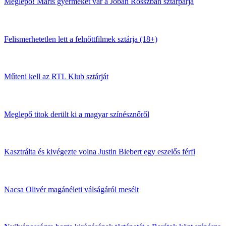
Meglepő! Máris gyermeket vár a Jóban Rosszban sztárpárja
Felismerhetetlen lett a felnőttfilmek sztárja (18+)
Műteni kell az RTL Klub sztárját
Meglepő titok derült ki a magyar színésznőről
Kasztrálta és kivégezte volna Justin Biebert egy eszelős férfi
Nacsa Olivér magánéleti válságáról mesélt