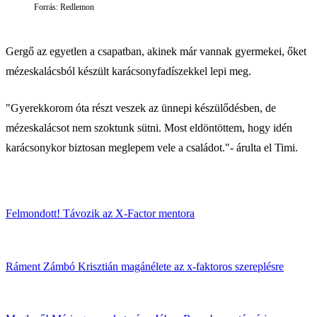
Forrás: Redlemon
Gergő az egyetlen a csapatban, akinek már vannak gyermekei, őket
mézeskalácsból készült karácsonyfadíszekkel lepi meg.
"Gyerekkorom óta részt veszek az ünnepi készülődésben, de
mézeskalácsot nem szoktunk sütni. Most eldöntöttem, hogy idén
karácsonykor biztosan meglepem vele a családot."- árulta el Timi.
Felmondott! Távozik az X-Factor mentora
Ráment Zámbó Krisztián magánélete az x-faktoros szereplésre