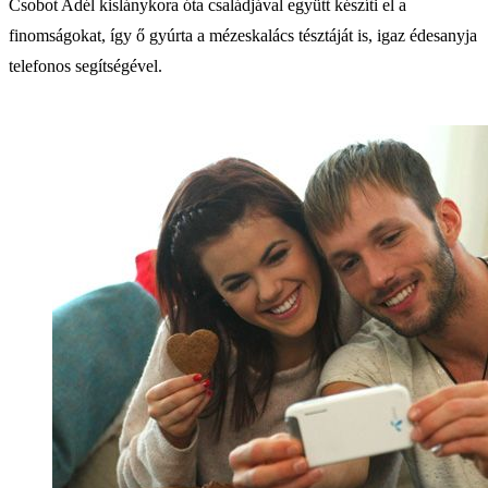
Csobot Adél kislánykora óta családjával együtt készíti el a
finomságokat, így ő gyúrta a mézeskalács tésztáját is, igaz édesanyja
telefonos segítségével.