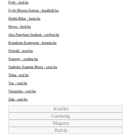
Fejér - feol.hu
Győr-Moson-Sopron - kisalfold.hu
Hajdú-Bihar - haon.hu
Heves - heol.hu
Jász-Nagykun-Szolnok - szoljon.hu
Komárom-Esztergom - kemma.hu
Nógrád - nool.hu
Somogy - sonline.hu
Szabolcs-Szatmár-Bereg - szon.hu
Tolna - teol.hu
Vas - vaol.hu
Veszprém - veol.hu
Zala - zaol.hu
Közélet
Gazdaság
Magazin
Bulvár