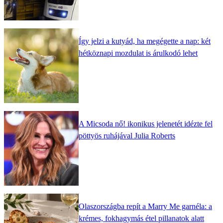
Így jelzi a kutyád, ha megégette a nap: két
hétköznapi mozdulat is árulkodó lehet
A Micsoda nő! ikonikus jelenetét idézte fel
pöttyös ruhájával Julia Roberts
Olaszországba repít a Marry Me garnéla: a
krémes, fokhagymás étel pillanatok alatt