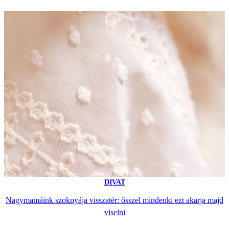
DIVAT
Nagymamáink szoknyája visszatér: ősszel mindenki ezt akarja majd
viselni