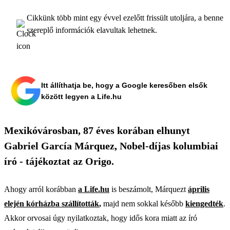
Cikkünk több mint egy évvel ezelőtt frissült utoljára, a benne
szereplő információk elavultak lehetnek.
Itt állíthatja be, hogy a Google keresőben elsők
között legyen a Life.hu
Mexikóvárosban, 87 éves korában elhunyt
Gabriel García Márquez, Nobel-díjas kolumbiai
író - tájékoztat az Origo.
Ahogy arról korábban
a Life.hu
is beszámolt, Márquezt
április
elején kórházba szállították
,
majd nem sokkal később
kiengedték
.
Akkor orvosai úgy nyilatkoztak, hogy idős kora miatt az író