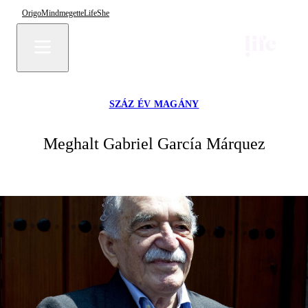
Origo
Mindmegette
Life
She
SZÁZ ÉV MAGÁNY
Meghalt Gabriel García Márquez