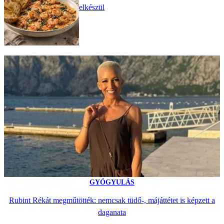
elkészül
GYÓGYULÁS
Rubint Rékát megműtötték: nemcsak tüdő-, májáttétet is képzett a
daganata