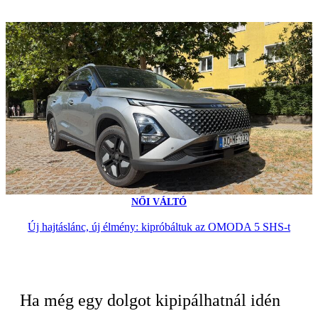
NŐI VÁLTÓ
Új hajtáslánc, új élmény: kipróbáltuk az OMODA 5 SHS-t
Ha még egy dolgot kipipálhatnál idén