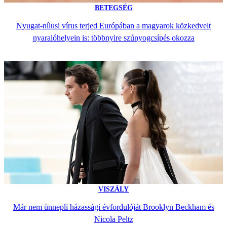
BETEGSÉG
Nyugat-nílusi vírus terjed Európában a magyarok közkedvelt
nyaralóhelyein is: többnyire szúnyogcsípés okozza
VISZÁLY
Már nem ünnepli házassági évfordulóját Brooklyn Beckham és
Nicola Peltz