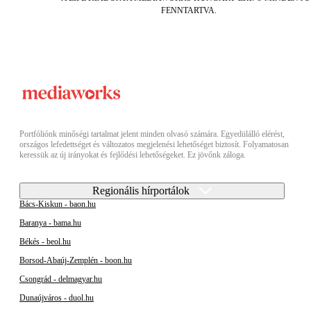
FENNTARTVA.
Portfóliónk minőségi tartalmat jelent minden olvasó számára. Egyedülálló elérést,
országos lefedettséget és változatos megjelenési lehetőséget biztosít. Folyamatosan
keressük az új irányokat és fejlődési lehetőségeket. Ez jövőnk záloga.
Regionális hírportálok
Bács-Kiskun - baon.hu
Baranya - bama.hu
Békés - beol.hu
Borsod-Abaúj-Zemplén - boon.hu
Csongrád - delmagyar.hu
Dunaújváros - duol.hu