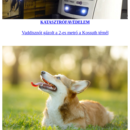
KATASZTRÓFAVÉDELEM
Vaddisznót gázolt a 2-es metró a Kossuth térnél