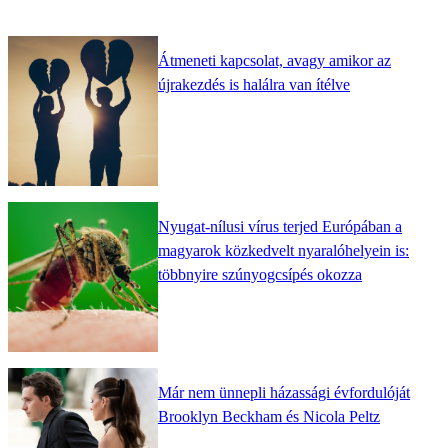
Átmeneti kapcsolat, avagy amikor az
újrakezdés is halálra van ítélve
Nyugat-nílusi vírus terjed Európában a
magyarok közkedvelt nyaralóhelyein is:
többnyire szúnyogcsípés okozza
Már nem ünnepli házassági évfordulóját
Brooklyn Beckham és Nicola Peltz