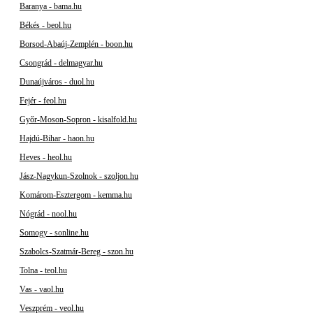
Baranya - bama.hu
Békés - beol.hu
Borsod-Abaúj-Zemplén - boon.hu
Csongrád - delmagyar.hu
Dunaújváros - duol.hu
Fejér - feol.hu
Győr-Moson-Sopron - kisalfold.hu
Hajdú-Bihar - haon.hu
Heves - heol.hu
Jász-Nagykun-Szolnok - szoljon.hu
Komárom-Esztergom - kemma.hu
Nógrád - nool.hu
Somogy - sonline.hu
Szabolcs-Szatmár-Bereg - szon.hu
Tolna - teol.hu
Vas - vaol.hu
Veszprém - veol.hu