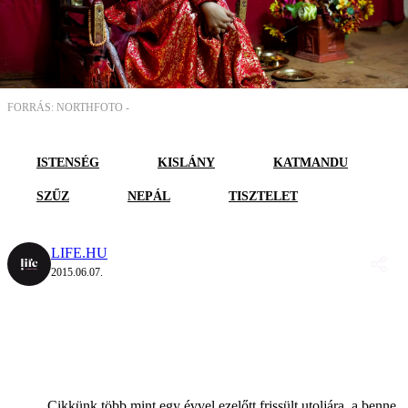
FORRÁS: NORTHFOTO -
ISTENSÉG
KISLÁNY
KATMANDU
SZŰZ
NEPÁL
TISZTELET
LIFE.HU
2015.06.07.
Cikkünk több mint egy évvel ezelőtt frissült utoljára, a benne