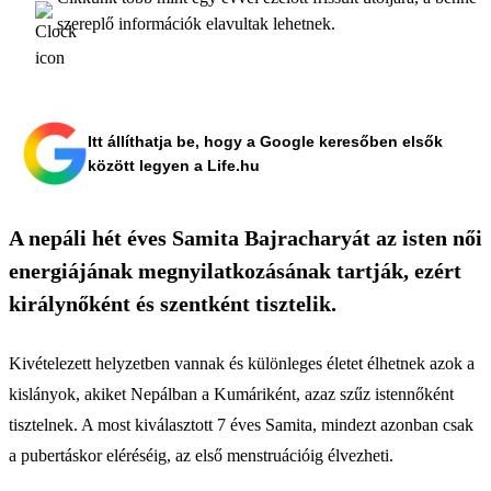
szereplő információk elavultak lehetnek.
Itt állíthatja be, hogy a Google keresőben elsők
között legyen a Life.hu
A nepáli hét éves Samita Bajracharyát az isten női
energiájának megnyilatkozásának tartják, ezért
királynőként és szentként tisztelik.
Kivételezett helyzetben vannak és különleges életet élhetnek azok a
kislányok, akiket Nepálban a Kumáriként, azaz szűz istennőként
tisztelnek. A most kiválasztott 7 éves Samita, mindezt azonban csak
a pubertáskor eléréséig, az első menstruációig élvezheti.