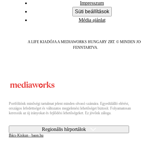
Impresszum
Süti beállítások
Média ajánlat
A LIFE KIADÓJA A MEDIAWORKS HUNGARY ZRT. © MINDEN J
FENNTARTVA.
Portfóliónk minőségi tartalmat jelent minden olvasó számára. Egyedülálló elérést,
országos lefedettséget és változatos megjelenési lehetőséget biztosít. Folyamatosan
keressük az új irányokat és fejlődési lehetőségeket. Ez jövőnk záloga.
Regionális hírportálok
Bács-Kiskun - baon.hu