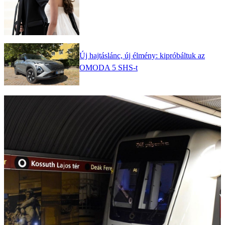
Új hajtáslánc, új élmény: kipróbáltuk az
OMODA 5 SHS-t