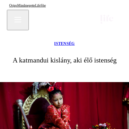
Origo
Mindmegette
Life
She
ISTENSÉG
A katmandui kislány, aki élő istenség