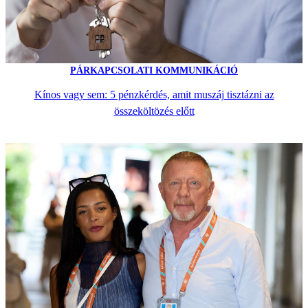
PÁRKAPCSOLATI KOMMUNIKÁCIÓ
Kínos vagy sem: 5 pénzkérdés, amit muszáj tisztázni az
összeköltözés előtt