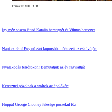
Forrás: NORTHFOTO
Így még sosem láttad Katalin hercegnét és Vilmos herceget
Napi extrém! Egy nő zárt koporsóban érkezett az esküvőjére
Nyalakodás felsőfokon! Bemutatjuk az év fagylaltját
Kereszttel pózolnak a sztárok az ápolókért
Hoppá! George Clooney felesége pocsékul főz