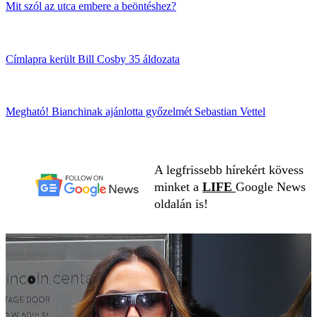
Mit szól az utca embere a beöntéshez?
Címlapra került Bill Cosby 35 áldozata
Megható! Bianchinak ajánlotta győzelmét Sebastian Vettel
A legfrissebb hírekért kövess
minket a
LIFE
Google News
oldalán is!