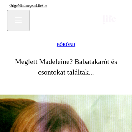
Origo
Mindmegette
Life
She
BŐRÖND
Meglett Madeleine? Babatakarót és
csontokat találtak...