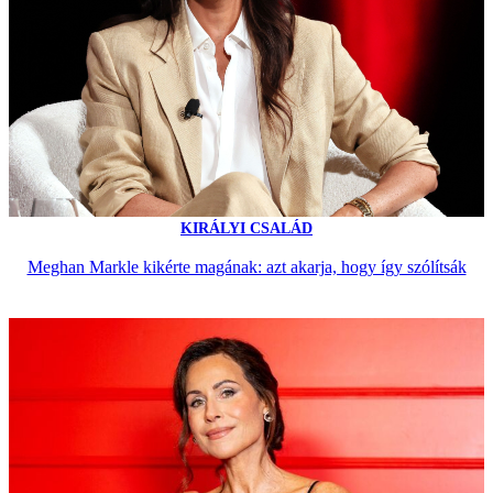
KIRÁLYI CSALÁD
Meghan Markle kikérte magának: azt akarja, hogy így szólítsák