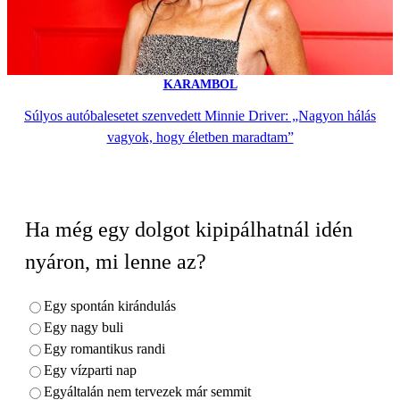
KARAMBOL
Súlyos autóbalesetet szenvedett Minnie Driver: „Nagyon hálás
vagyok, hogy életben maradtam”
Ha még egy dolgot kipipálhatnál idén
nyáron, mi lenne az?
Egy spontán kirándulás
Egy nagy buli
Egy romantikus randi
Egy vízparti nap
Egyáltalán nem tervezek már semmit