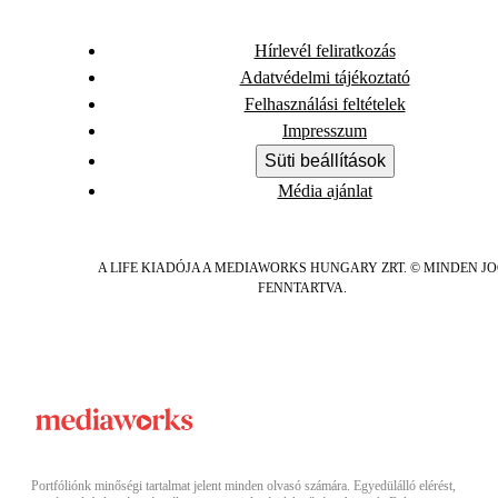
Hírlevél feliratkozás
Adatvédelmi tájékoztató
Felhasználási feltételek
Impresszum
Süti beállítások
Média ajánlat
A LIFE KIADÓJA A MEDIAWORKS HUNGARY ZRT. © MINDEN J
FENNTARTVA.
Portfóliónk minőségi tartalmat jelent minden olvasó számára. Egyedülálló elérést,