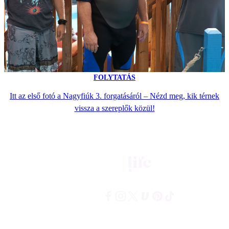
FOLYTATÁS
Itt az első fotó a Nagyfiúk 3. forgatásáról – Nézd meg, kik térnek
vissza a szereplők közül!