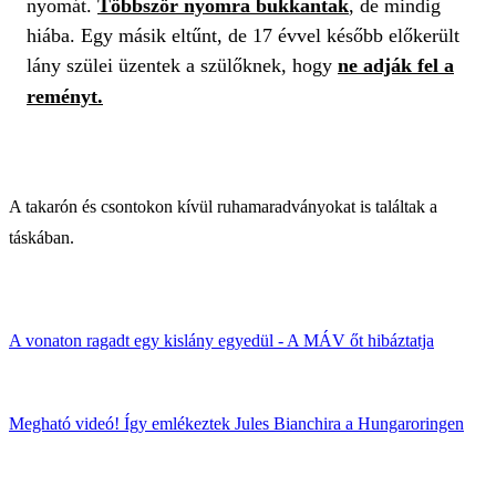
nyomát.
Többször nyomra bukkantak
, de mindig
hiába. Egy másik eltűnt, de 17 évvel később előkerült
lány szülei üzentek a szülőknek, hogy
ne adják fel a
reményt.
A takarón és csontokon kívül ruhamaradványokat is találtak a
táskában.
A vonaton ragadt egy kislány egyedül - A MÁV őt hibáztatja
Megható videó! Így emlékeztek Jules Bianchira a Hungaroringen