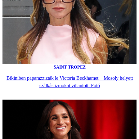
SAINT TROPEZ
Bikiniben paparazzizták le Victoria Beckhamet − Mosoly helyett
szálkás izmokat villantott: Fotó