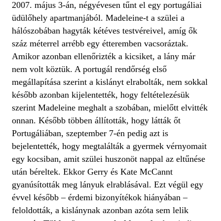
2007. május 3-án, négyévesen tűnt el egy portugáliai
üdülőhely apartmanjából. Madeleine-t a szülei a
hálószobában hagyták kétéves testvéreivel, amíg ők
száz méterrel arrébb egy étteremben vacsoráztak.
Amikor azonban ellenőrizték a kicsiket, a lány már
nem volt köztük. A portugál rendőrség első
megállapítása szerint a kislányt elrabolták, nem sokkal
később azonban kijelentették, hogy feltételezésük
szerint Madeleine meghalt a szobában, mielőtt elvitték
onnan. Később többen állították, hogy látták őt
Portugáliában, szeptember 7-én pedig azt is
bejelentették, hogy megtalálták a gyermek vérnyomait
egy kocsiban, amit szülei huszonöt nappal az eltűnése
után béreltek. Ekkor Gerry és Kate McCannt
gyanúsították meg lányuk elrablásával. Ezt végül egy
évvel később – érdemi bizonyítékok hiányában –
feloldották, a kislánynak azonban azóta sem lelik