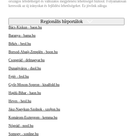
országos lefedettséget és változatos megjelenési lehetőséget biztosít. Folyamatosan
keressük az új irányokat és fejlődési lehetőségeket. Ez jövőnk záloga.
Regionális hírportálok
Bács-Kiskun - baon.hu
Baranya - bama.hu
Békés - beol.hu
Borsod-Abaúj-Zemplén - boon.hu
Csongrád - delmagyar.hu
Dunaújváros - duol.hu
Fejér - feol.hu
Győr-Moson-Sopron - kisalfold.hu
Hajdú-Bihar - haon.hu
Heves - heol.hu
Jász-Nagykun-Szolnok - szoljon.hu
Komárom-Esztergom - kemma.hu
Nógrád - nool.hu
Somogy - sonline.hu