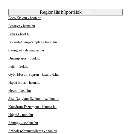
Regionális hírportálok
Bács-Kiskun - baon.hu
Baranya - bama.hu
Békés - beol.hu
Borsod-Abaúj-Zemplén - boon.hu
Csongrád - delmagyar.hu
Dunaújváros - duol.hu
Fejér - feol.hu
Győr-Moson-Sopron - kisalfold.hu
Hajdú-Bihar - haon.hu
Heves - heol.hu
Jász-Nagykun-Szolnok - szoljon.hu
Komárom-Esztergom - kemma.hu
Nógrád - nool.hu
Somogy - sonline.hu
Szabolcs-Szatmár-Bereg - szon.hu