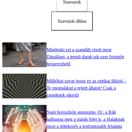
Szavazok
Szavazás állása
Mindenki ezt a szandált viseli most
Dániában: a trendi darab pár ezer forintért
beszerezhető
Milliókat zavar össze ez az optikai illúzió –
Te megtalálod a rejtett állatot? Csak a
zseniknek sikerül
Napi horoszkóp augusztus 10.: a Rák
hallgassa meg a másik felet is, a Halaknak
most a töltekezés a legfontosabb feladata