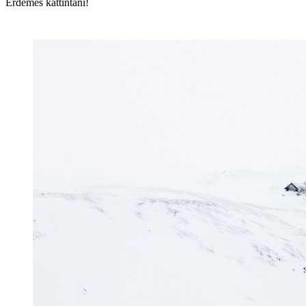
Érdemes kattintani!