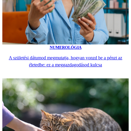
NUMEROLÓGIA
A születési dátumod megmutatja, hogyan vonzd be a pénzt az
életedbe: ez a meggazdagodásod kulcsa