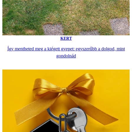
KERT
Így mentheted meg a kiégett gyepet: egyszerűbb a dolgod, mint
gondolnád