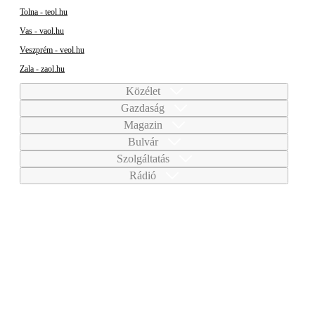
Tolna - teol.hu
Vas - vaol.hu
Veszprém - veol.hu
Zala - zaol.hu
Közélet
Gazdaság
Magazin
Bulvár
Szolgáltatás
Rádió