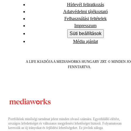
Hírlevél feliratkozás
Adatvédelmi tájékoztató
Felhasználási feltételek
Impresszum
Süti beállítások
Média ajánlat
A LIFE KIADÓJA A MEDIAWORKS HUNGARY ZRT. © MINDEN J
FENNTARTVA.
Portfóliónk minőségi tartalmat jelent minden olvasó számára. Egyedülálló elérést,
országos lefedettséget és változatos megjelenési lehetőséget biztosít. Folyamatosan
keressük az új irányokat és fejlődési lehetőségeket. Ez jövőnk záloga.