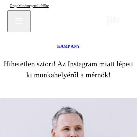
Origo
Mindmegette
Life
She
KAMPÁNY
Hihetetlen sztori! Az Instagram miatt lépett
ki munkahelyéről a mérnök!