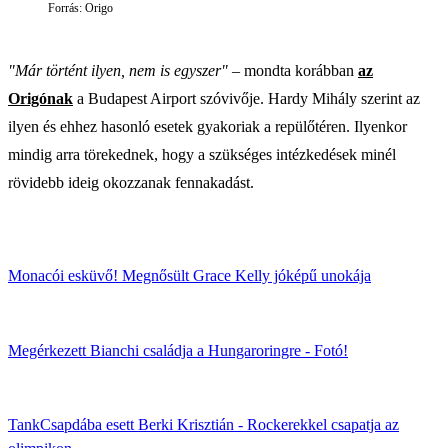
Forrás: Origo
"Már történt ilyen, nem is egyszer"
– mondta korábban
az
Origónak
a Budapest Airport szóvivője. Hardy Mihály szerint az
ilyen és ehhez hasonló esetek gyakoriak a repülőtéren. Ilyenkor
mindig arra törekednek, hogy a szükséges intézkedések minél
rövidebb ideig okozzanak fennakadást.
Monacói esküvő! Megnősült Grace Kelly jóképű unokája
Megérkezett Bianchi családja a Hungaroringre - Fotó!
TankCsapdába esett Berki Krisztián - Rockerekkel csapatja az