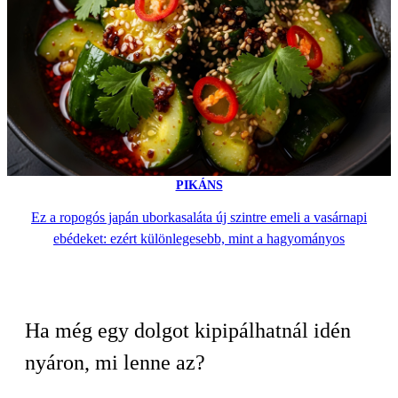
PIKÁNS
Ez a ropogós japán uborkasaláta új szintre emeli a vasárnapi
ebédeket: ezért különlegesebb, mint a hagyományos
Ha még egy dolgot kipipálhatnál idén
nyáron, mi lenne az?