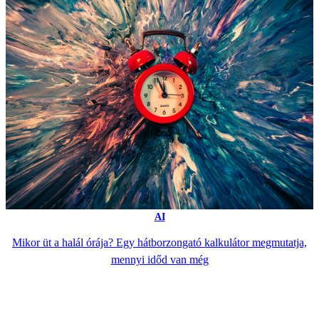
AI
Mikor üt a halál órája? Egy hátborzongató kalkulátor megmutatja,
mennyi időd van még