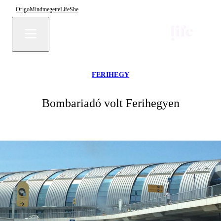
Origo
Mindmegette
Life
She
FERIHEGY
Bombariadó volt Ferihegyen