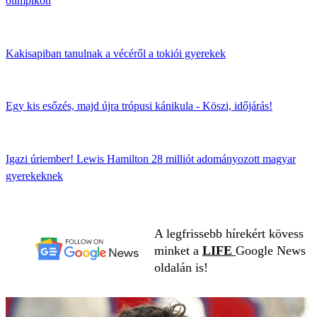
olimpikon
Kakisapiban tanulnak a vécéről a tokiói gyerekek
Egy kis esőzés, majd újra trópusi kánikula - Köszi, időjárás!
Igazi úriember! Lewis Hamilton 28 milliót adományozott magyar
gyerekeknek
A legfrissebb hírekért kövess
minket a
LIFE
Google News
oldalán is!