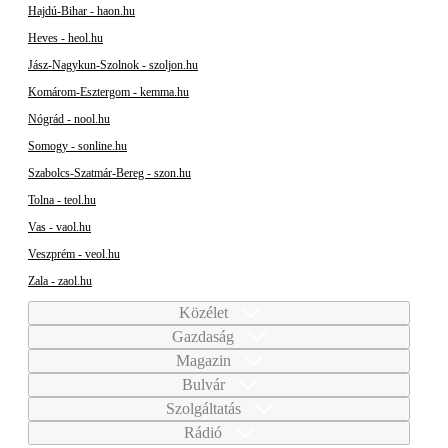
Hajdú-Bihar - haon.hu
Heves - heol.hu
Jász-Nagykun-Szolnok - szoljon.hu
Komárom-Esztergom - kemma.hu
Nógrád - nool.hu
Somogy - sonline.hu
Szabolcs-Szatmár-Bereg - szon.hu
Tolna - teol.hu
Vas - vaol.hu
Veszprém - veol.hu
Zala - zaol.hu
Közélet
Gazdaság
Magazin
Bulvár
Szolgáltatás
Rádió