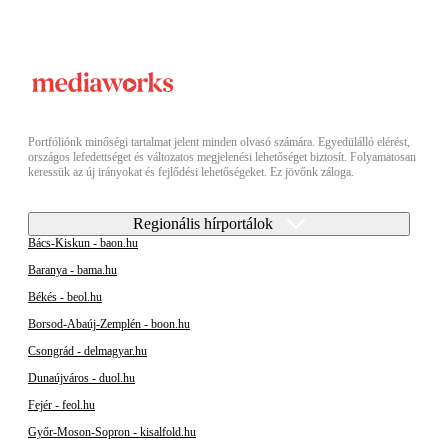
Portfóliónk minőségi tartalmat jelent minden olvasó számára. Egyedülálló elérést,
országos lefedettséget és változatos megjelenési lehetőséget biztosít. Folyamatosan
keressük az új irányokat és fejlődési lehetőségeket. Ez jövőnk záloga.
Regionális hírportálok
Bács-Kiskun - baon.hu
Baranya - bama.hu
Békés - beol.hu
Borsod-Abaúj-Zemplén - boon.hu
Csongrád - delmagyar.hu
Dunaújváros - duol.hu
Fejér - feol.hu
Győr-Moson-Sopron - kisalfold.hu