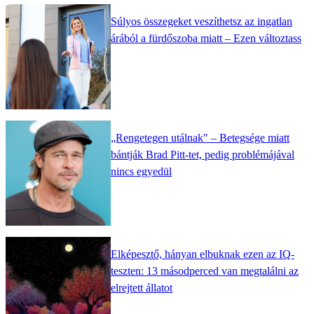
Súlyos összegeket veszíthetsz az ingatlan
árából a fürdőszoba miatt – Ezen változtass
„Rengetegen utálnak" – Betegsége miatt
bántják Brad Pitt-tet, pedig problémájával
nincs egyedül
Elképesztő, hányan elbuknak ezen az IQ-
teszten: 13 másodperced van megtalálni az
elrejtett állatot