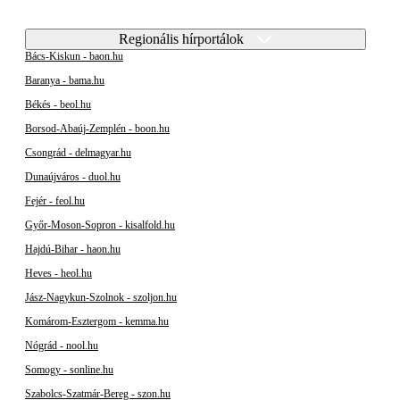
Regionális hírportálok
Bács-Kiskun - baon.hu
Baranya - bama.hu
Békés - beol.hu
Borsod-Abaúj-Zemplén - boon.hu
Csongrád - delmagyar.hu
Dunaújváros - duol.hu
Fejér - feol.hu
Győr-Moson-Sopron - kisalfold.hu
Hajdú-Bihar - haon.hu
Heves - heol.hu
Jász-Nagykun-Szolnok - szoljon.hu
Komárom-Esztergom - kemma.hu
Nógrád - nool.hu
Somogy - sonline.hu
Szabolcs-Szatmár-Bereg - szon.hu