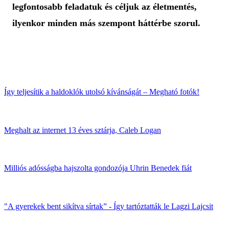
legfontosabb feladatuk és céljuk az életmentés,
ilyenkor minden más szempont háttérbe szorul.
Így teljesítik a haldoklók utolsó kívánságát – Megható fotók!
Meghalt az internet 13 éves sztárja, Caleb Logan
Milliós adósságba hajszolta gondozója Uhrin Benedek fiát
"A gyerekek bent sikítva sírtak” - Így tartóztatták le Lagzi Lajcsit