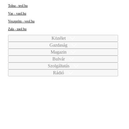
Tolna - teol.hu
Vas - vaol.hu
Veszprém - veol.hu
Zala - zaol.hu
Közélet
Gazdaság
Magazin
Bulvár
Szolgáltatás
Rádió