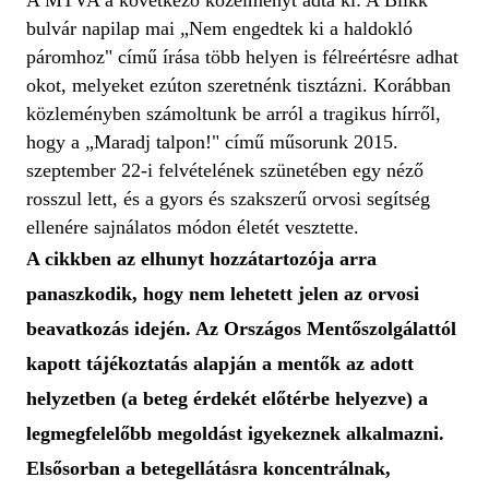
bulvár napilap mai „Nem engedtek ki a haldokló
páromhoz" című írása több helyen is félreértésre adhat
okot, melyeket ezúton szeretnénk tisztázni. Korábban
közleményben számoltunk be arról a tragikus hírről,
hogy a „Maradj talpon!" című műsorunk 2015.
szeptember 22-i felvételének szünetében egy néző
rosszul lett, és a gyors és szakszerű orvosi segítség
ellenére sajnálatos módon életét vesztette.
A cikkben az elhunyt hozzátartozója arra
panaszkodik, hogy nem lehetett jelen az orvosi
beavatkozás idején. Az Országos Mentőszolgálattól
kapott tájékoztatás alapján a mentők az adott
helyzetben (a beteg érdekét előtérbe helyezve) a
legmegfelelőbb megoldást igyekeznek alkalmazni.
Elsősorban a betegellátásra koncentrálnak,