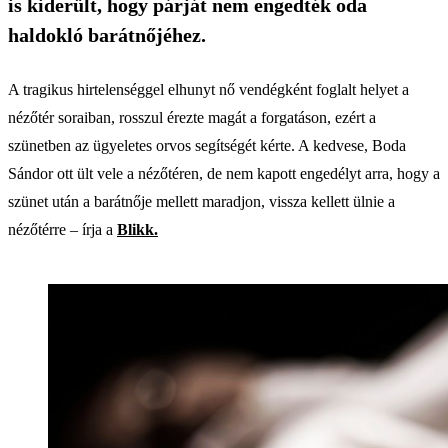
is kiderült, hogy párját nem engedték oda
haldokló barátnőjéhez.
A tragikus hirtelenséggel elhunyt nő vendégként foglalt helyet a
nézőtér soraiban, rosszul érezte magát a forgatáson, ezért a
szünetben az ügyeletes orvos segítségét kérte. A kedvese, Boda
Sándor ott ült vele a nézőtéren, de nem kapott engedélyt arra, hogy a
szünet után a barátnője mellett maradjon, vissza kellett ülnie a
nézőtérre – írja a
Blikk.