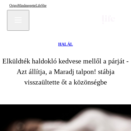
Origo
Mindmegette
Life
She
HALÁL
Elküldték haldokló kedvese mellől a párját -
Azt állítja, a Maradj talpon! stábja
visszaültette őt a közönségbe