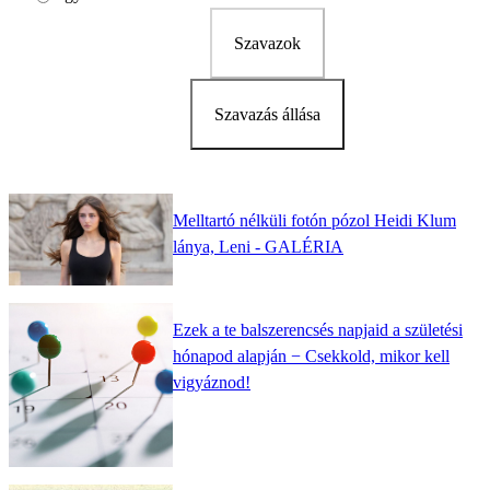
Szavazok
Szavazás állása
Melltartó nélküli fotón pózol Heidi Klum
lánya, Leni - GALÉRIA
Ezek a te balszerencsés napjaid a születési
hónapod alapján − Csekkold, mikor kell
vigyáznod!