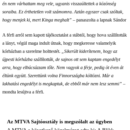
én nem várhattam meg vele, ugyanis visszaültettek a közönség
soraiba. Ez érthetetlen volt számomra. Aztán egyszer csak szóltak,
hogy menjek ki, mert Kinga meghalt”
– panaszolta a lapnak Sándor
A férfi arról sem kapott tájékoztatást a stábtól, hogy hova szállították
a lányt, végül maga indult útnak, hogy megkeresse valamelyik
kórházban a szerelme holttestét.
„Sikerült kiderítenem, hogy az
újpesti kórházba szállították, de sajnos ott sem kaptam engedélyt
arra, hogy elbúcsúzzam tőle. Nem vagyok a férje, pedig öt éven át
éltünk együtt. Szerettünk volna Finnországba költözni. Már a
lakhatási engedélyt is megkaptuk, de ebből már nem lesz semmi”
–
mondta lesújtva a férfi.
Az MTVA Sajtóosztály is megszólalt az ügyben
A MTVA a következő közelményt adta ki: A Blikk