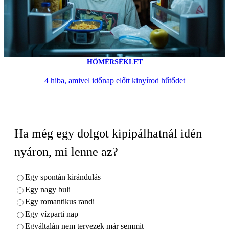
HŐMÉRSÉKLET
4 hiba, amivel időnap előtt kinyírod hűtődet
Ha még egy dolgot kipipálhatnál idén
nyáron, mi lenne az?
Egy spontán kirándulás
Egy nagy buli
Egy romantikus randi
Egy vízparti nap
Egyáltalán nem tervezek már semmit