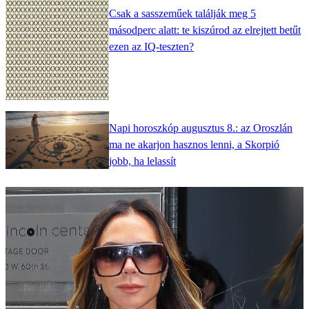
Csak a sasszeműek találják meg 5
másodperc alatt: te kiszúrod az elrejtett betűt
ezen az IQ-teszten?
Napi horoszkóp augusztus 8.: az Oroszlán
ma ne akarjon hasznos lenni, a Skorpió
jobb, ha lelassít