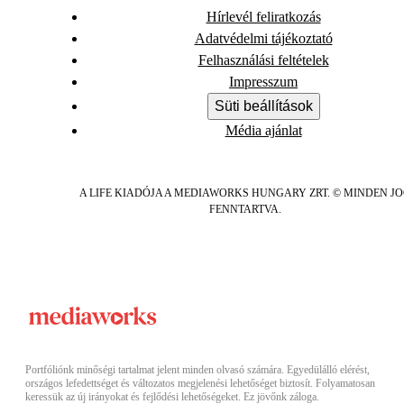
Hírlevél feliratkozás
Adatvédelmi tájékoztató
Felhasználási feltételek
Impresszum
Süti beállítások
Média ajánlat
A LIFE KIADÓJA A MEDIAWORKS HUNGARY ZRT. © MINDEN J
FENNTARTVA.
Portfóliónk minőségi tartalmat jelent minden olvasó számára. Egyedülálló elérést,
országos lefedettséget és változatos megjelenési lehetőséget biztosít. Folyamatosan
keressük az új irányokat és fejlődési lehetőségeket. Ez jövőnk záloga.