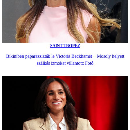
SAINT TROPEZ
Bikiniben paparazzizták le Victoria Beckhamet − Mosoly helyett
szálkás izmokat villantott: Fotó