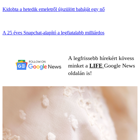
Kidobta a hetedik emeletről újszülött babáját egy nő
A 25 éves Snapchat-alapító a legfiatalabb milliárdos
A legfrissebb hírekért kövess
minket a
LIFE
Google News
oldalán is!