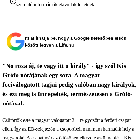
szereplő információk elavultak lehetnek.
Itt állíthatja be, hogy a Google keresőben elsők
között legyen a Life.hu
"No roxa áj, te vagy itt a király" - így szól Kis
Grófo nótájának egy sora. A magyar
fociválogatott tagjai pedig valóban nagy királyok,
és ezt meg is ünnepelték, természetesen a Grófó-
nótával.
Csütörtök este a magyar válogatott 2-1-re győzött a feröeri csapat
ellen. Így az EB-selejtezőn a csoportbeli minimum harmadik hely a
magyaroké. A csapat már az öltözőben elkezdte az ünneplést, Kis