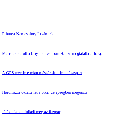
Elhunyt Nemeskürty István író
Máris előkerült a lány, akinek Tom Hanks megtalálta a diákját
A GPS tévedése miatt mészárolták le a házaspárt
Háromszor öklelte fel a bika, de épségben megúszta
Játék közben fulladt meg az ikerpár