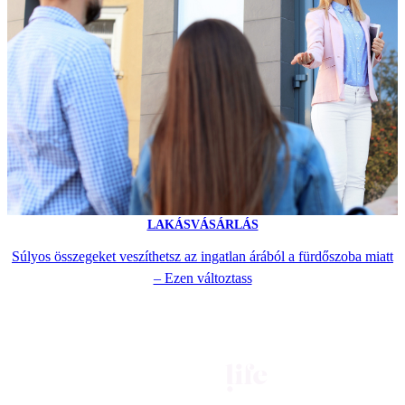
LAKÁSVÁSÁRLÁS
Súlyos összegeket veszíthetsz az ingatlan árából a fürdőszoba miatt
– Ezen változtass