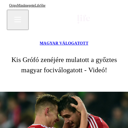
Origo
Mindmegette
Life
She
MAGYAR VÁLOGATOTT
Kis Grófó zenéjére mulatott a győztes
magyar fociválogatott - Videó!