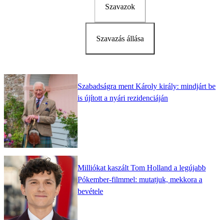
Szavazok
Szavazás állása
Szabadságra ment Károly király: mindjárt be
is újított a nyári rezidenciáján
Milliókat kaszált Tom Holland a legújabb
Pókember-filmmel: mutatjuk, mekkora a
bevétele