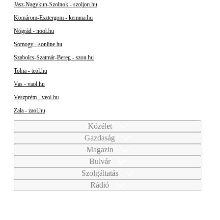
Jász-Nagykun-Szolnok - szoljon.hu
Komárom-Esztergom - kemma.hu
Nógrád - nool.hu
Somogy - sonline.hu
Szabolcs-Szatmár-Bereg - szon.hu
Tolna - teol.hu
Vas - vaol.hu
Veszprém - veol.hu
Zala - zaol.hu
Közélet
Gazdaság
Magazin
Bulvár
Szolgáltatás
Rádió