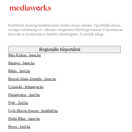
Portfóliónk minőségi tartalmat jelent minden olvasó számára. Egyedülálló elérést,
országos lefedettséget és változatos megjelenési lehetőséget biztosít. Folyamatosan
keressük az új irányokat és fejlődési lehetőségeket. Ez jövőnk záloga.
Regionális hírportálok
Bács-Kiskun - baon.hu
Baranya - bama.hu
Békés - beol.hu
Borsod-Abaúj-Zemplén - boon.hu
Csongrád - delmagyar.hu
Dunaújváros - duol.hu
Fejér - feol.hu
Győr-Moson-Sopron - kisalfold.hu
Hajdú-Bihar - haon.hu
Heves - heol.hu