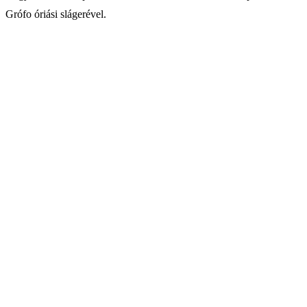
Grófo óriási slágerével.