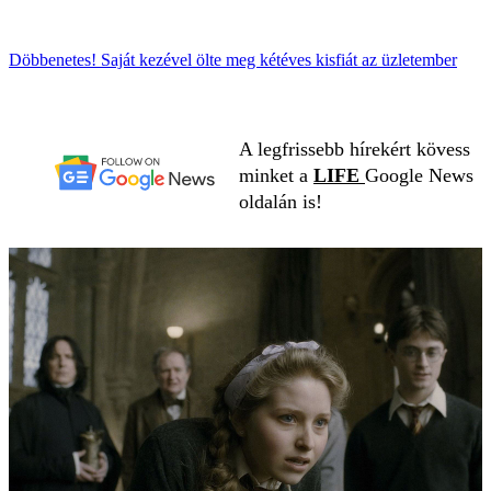
Döbbenetes! Saját kezével ölte meg kétéves kisfiát az üzletember
A legfrissebb hírekért kövess
minket a
LIFE
Google News
oldalán is!